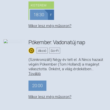
KISTEREM
18:30
F
Mikor lesz még műsoron?
Pókember: Vadonatúj nap
Akció
Sci-Fi
(Szinkronizált) Négy év telt el. A Nincs hazaút
végén Pókember (Tom Holland) a magányt
választotta. Önként, a világ érdekében
…
Tovább
20:00
Mikor lesz még műsoron?