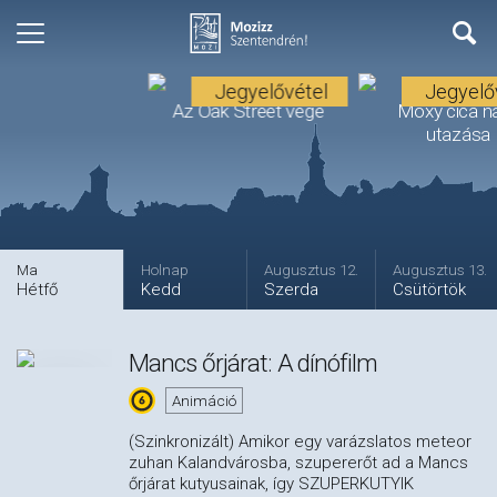
Jegyelővétel
Jegyelő
Az Oak Street vége
Moxy cica n
utazása
Premier
Premier
Ma
Holnap
Augusztus 12.
Augusztus 13.
Hétfő
Kedd
Szerda
Csütörtök
Mancs őrjárat: A dínófilm
Animáció
(Szinkronizált) Amikor egy varázslatos meteor
zuhan Kalandvárosba, szupererőt ad a Mancs
őrjárat kutyusainak, így SZUPERKUTYIK