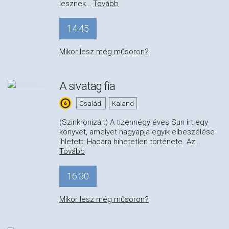
lesznek
…
Tovább
14:45
Mikor lesz még műsoron?
A sivatag fia
Családi
Kaland
(Szinkronizált) A tizennégy éves Sun írt egy
könyvet, amelyet nagyapja egyik elbeszélése
ihletett: Hadara hihetetlen története. Az
…
Tovább
16:30
Mikor lesz még műsoron?