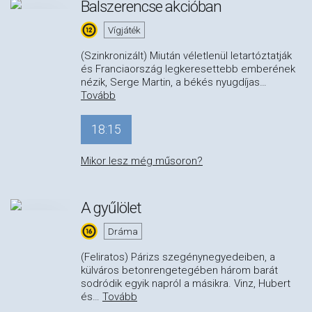
Balszerencse akcióban
Vígjáték
(Szinkronizált) Miután véletlenül letartóztatják
és Franciaország legkeresettebb emberének
nézik, Serge Martin, a békés nyugdíjas
…
Tovább
18:15
Mikor lesz még műsoron?
A gyűlölet
Dráma
(Feliratos) Párizs szegénynegyedeiben, a
külváros betonrengetegében három barát
sodródik egyik napról a másikra. Vinz, Hubert
és
…
Tovább