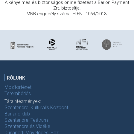
A kényelmes és biztonságos online fizetést a Barion Payment
Zrt. biztosítja.
MNB engedély száma: H-EN-I-1064/2013.
RÓLUNK
Mozitörténet
Terembérlés
Társintézmények:
Szentendrei Kulturális Központ
Barlang klub
Szentendrei Teátrum
Szentendre és Vidéke
Dunaparti Művelődési Ház