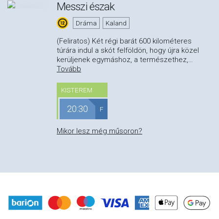
Messzi észak
Dráma
Kaland
(Feliratos) Két régi barát 600 kilométeres
túrára indul a skót felföldön, hogy újra közel
kerüljenek egymáshoz, a természethez,
…
Tovább
KISTEREM
20:30
F
Mikor lesz még műsoron?