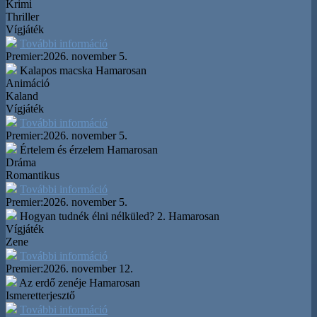
Krimi
Thriller
Vígjáték
További információ
Premier:
2026. november 5.
Kalapos macska
Hamarosan
Animáció
Kaland
Vígjáték
További információ
Premier:
2026. november 5.
Értelem és érzelem
Hamarosan
Dráma
Romantikus
További információ
Premier:
2026. november 5.
Hogyan tudnék élni nélküled? 2.
Hamarosan
Vígjáték
Zene
További információ
Premier:
2026. november 12.
Az erdő zenéje
Hamarosan
Ismeretterjesztő
További információ