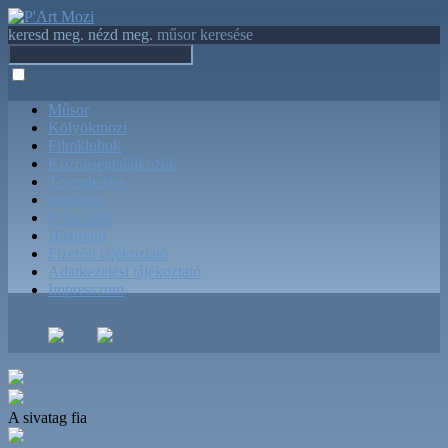
keresd meg. nézd meg.
műsor keresése
Műsor
Kölyökmozi
Filmklubok
Közönségtalálkozók
Terembérlés
Jegyárak
Kapcsolat
Házirend
Fizetési tájékoztató
Adatkezelési tájékoztató
Impresszum
A sivatag fia