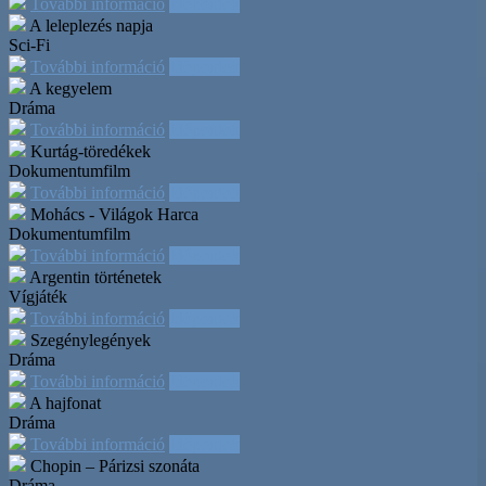
További információ
Időpontok
A leleplezés napja
Sci-Fi
További információ
Időpontok
A kegyelem
Dráma
További információ
Időpontok
Kurtág-töredékek
Dokumentumfilm
További információ
Időpontok
Mohács - Világok Harca
Dokumentumfilm
További információ
Időpontok
Argentin történetek
Vígjáték
További információ
Időpontok
Szegénylegények
Dráma
További információ
Időpontok
A hajfonat
Dráma
További információ
Időpontok
Chopin – Párizsi szonáta
Dráma