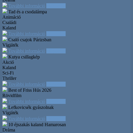
További információ
Időpontok
Tad és a csodalámpa
Animáció
Családi
Kaland
További információ
Időpontok
Csaló csajok Párizsban
Vígjáték
További információ
Időpontok
Kutya csillagkép
Akció
Kaland
Sci-Fi
Thriller
További információ
Időpontok
Best of Friss Hús 2026
Rövidfilm
További információ
Időpontok
Lefkovicsék gyászolnak
Vígjáték
További információ
Időpontok
10 éjszakás kaland
Hamarosan
Dráma