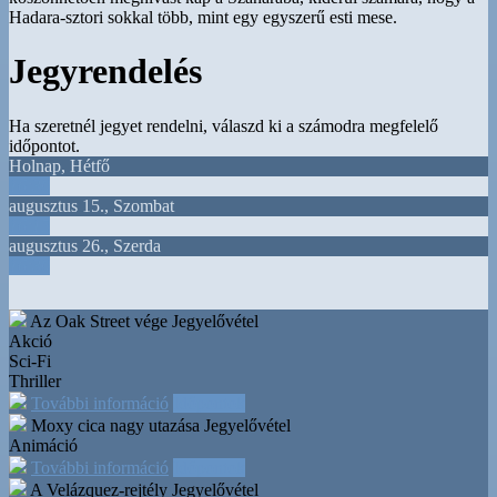
Hadara-sztori sokkal több, mint egy egyszerű esti mese.
Jegyrendelés
Ha szeretnél jegyet rendelni, válaszd ki a számodra megfelelő
időpontot.
Holnap
,
Hétfő
16:30
augusztus 15.
,
Szombat
16:15
augusztus 26.
,
Szerda
16:30
Az Oak Street vége
Jegyelővétel
Akció
Sci-Fi
Thriller
További információ
Időpontok
Moxy cica nagy utazása
Jegyelővétel
Animáció
További információ
Időpontok
A Velázquez-rejtély
Jegyelővétel