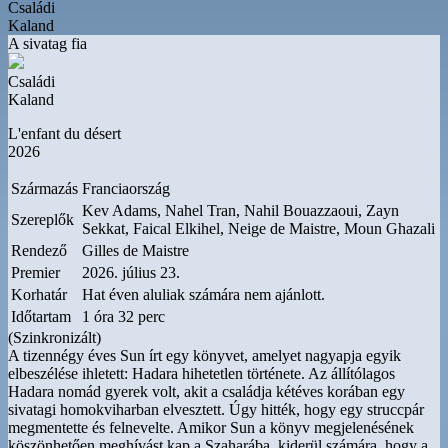
Családi
Kaland
A sivatag fia
Családi
Kaland
L'enfant du désert
2026
Származás
Franciaország
Kev Adams, Nahel Tran, Nahil Bouazzaoui, Zayn
Szereplők
Sekkat, Faical Elkihel, Neige de Maistre, Moun Ghazali
Rendező
Gilles de Maistre
Premier
2026. július 23.
Korhatár
Hat éven aluliak számára nem ajánlott.
Időtartam
1 óra 32 perc
(Szinkronizált)
A tizennégy éves Sun írt egy könyvet, amelyet nagyapja egyik
elbeszélése ihletett: Hadara hihetetlen története. Az állítólagos
Hadara nomád gyerek volt, akit a családja kétéves korában egy
sivatagi homokviharban elvesztett. Úgy hitték, hogy egy struccpár
megmentette és felnevelte. Amikor Sun a könyv megjelenésének
köszönhetően meghívást kap a Szaharába, kiderül számára, hogy a