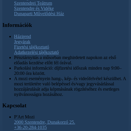
Szentendrei Teátrum
Szentendre és Vidéke
Dunaparti Művelődési Ház
Információk
Házirend
Jegyárak
Fizetési tájékoztató
Adatkezelési tájékoztató
Pénztárnyitás a műsorban meghirdetett napokon az első
előadás kezdése előtt fél órával.
Parkolási információ: díjfizetési időszak minden nap 9:00–
20:00 óra között.
A mozi eseményein hang-, kép- és videófelvétel készülhet. A
mozi területére való belépéssel és/vagy jegyvásárlással
hozzájárulását adja képmásának rögzítéséhez és esetleges
nyilvánosságra hozásához.
Kapcsolat
P'Art Mozi
2000 Szentendre, Dunakorzó 25.
+36-20-284-1035