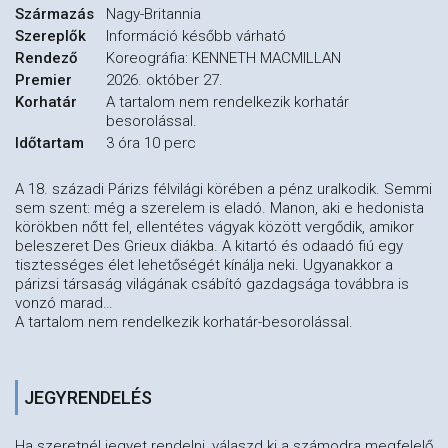
Származás
Nagy-Britannia
Szereplők
Információ később várható
Rendező
Koreográfia: KENNETH MACMILLAN
Premier
2026. október 27.
Korhatár
A tartalom nem rendelkezik korhatár
besorolással.
Időtartam
3 óra 10 perc
A 18. századi Párizs félvilági körében a pénz uralkodik. Semmi
sem szent: még a szerelem is eladó. Manon, aki e hedonista
körökben nőtt fel, ellentétes vágyak között vergődik, amikor
beleszeret Des Grieux diákba. A kitartó és odaadó fiú egy
tisztességes élet lehetőségét kínálja neki. Ugyanakkor a
párizsi társaság világának csábító gazdagsága továbbra is
vonzó marad…
A tartalom nem rendelkezik korhatár-besorolással.
JEGYRENDELÉS
Ha szeretnél jegyet rendelni, válaszd ki a számodra megfelelő