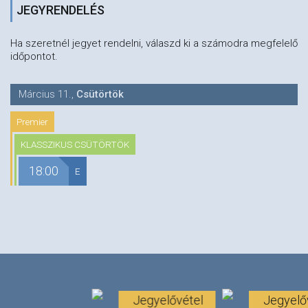
JEGYRENDELÉS
Ha szeretnél jegyet rendelni, válaszd ki a számodra megfelelő
időpontot.
Március 11.
,
Csütörtök
Premier
KLASSZIKUS CSÜTÖRTÖK
18:00
E
Jegyelővétel
Jegyelő