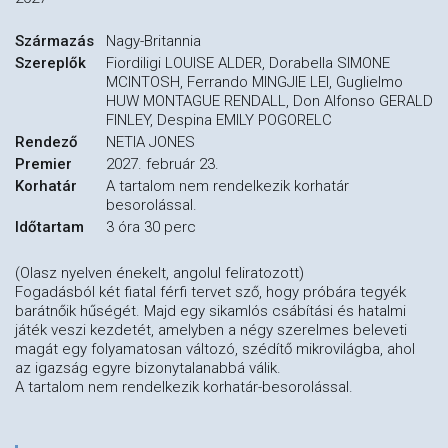
Származás
Nagy-Britannia
Szereplők
Fiordiligi LOUISE ALDER, Dorabella SIMONE
MCINTOSH, Ferrando MINGJIE LEI, Guglielmo
HUW MONTAGUE RENDALL, Don Alfonso GERALD
FINLEY, Despina EMILY POGORELC
Rendező
NETIA JONES
Premier
2027. február 23.
Korhatár
A tartalom nem rendelkezik korhatár
besorolással.
Időtartam
3 óra 30 perc
(Olasz nyelven énekelt, angolul feliratozott)
Fogadásból két fiatal férfi tervet sző, hogy próbára tegyék
barátnőik hűségét. Majd egy sikamlós csábítási és hatalmi
játék veszi kezdetét, amelyben a négy szerelmes beleveti
magát egy folyamatosan változó, szédítő mikrovilágba, ahol
az igazság egyre bizonytalanabbá válik.
A tartalom nem rendelkezik korhatár-besorolással.