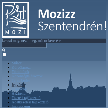
keresd meg. nézd meg.
műsor keresése
Műsor
Kölyökmozi
Filmklubok
Közönségtalálkozók
Terembérlés
Jegyárak
Kapcsolat
Házirend
Fizetési tájékoztató
Adatkezelési tájékoztató
Impresszum