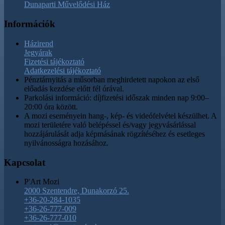
Dunaparti Művelődési Ház
Információk
Házirend
Jegyárak
Fizetési tájékoztató
Adatkezelési tájékoztató
Pénztárnyitás a műsorban meghirdetett napokon az első
előadás kezdése előtt fél órával.
Parkolási információ: díjfizetési időszak minden nap 9:00–
20:00 óra között.
A mozi eseményein hang-, kép- és videófelvétel készülhet. A
mozi területére való belépéssel és/vagy jegyvásárlással
hozzájárulását adja képmásának rögzítéséhez és esetleges
nyilvánosságra hozásához.
Kapcsolat
P'Art Mozi
2000 Szentendre, Dunakorzó 25.
+36-20-284-1035
+36-26-777-009
+36-26-777-010