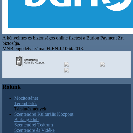
A kényelmes és biztonságos online fizetést a Barion Payment Zrt.
biztosítja.
MNB engedély száma: H-EN-I-1064/2013.
Rólunk
Mozitörténet
Terembérlés
Társintézmények:
Szentendrei Kulturális Központ
Barlang klub
Szentendrei Teátrum
Szentendre és Vidéke