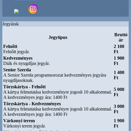
Jegyárak
Bruttó
Jegytípus
ár
Felnőtt
2 100
Felnőtt jegyár.
Ft
Kedvezményes
1 900
Diák és nyugdíjas jegyár.
Ft
Senior Szerda
1 400
A Senior Szerda programsorozat kedvezményes jegyára
Ft
nyugdíjasoknak.
Törzskártya - Felnőtt
5 000
A kártya felmutatása kedvezményre jogosít 10 alkalommal.
Ft
A kedvezményes jegy ára: 1400 Ft
Törzskártya - Kedvezményes
3 000
A kártya felmutatása kedvezményre jogosít 10 alkalommal.
Ft
A kedvezményes jegy ára: 1400 Ft
Várkonyi terem
1 900
Várkonyi terem jegyár.
Ft