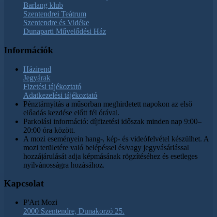
Barlang klub
Szentendrei Teátrum
Szentendre és Vidéke
Dunaparti Művelődési Ház
Információk
Házirend
Jegyárak
Fizetési tájékoztató
Adatkezelési tájékoztató
Pénztárnyitás a műsorban meghirdetett napokon az első
előadás kezdése előtt fél órával.
Parkolási információ: díjfizetési időszak minden nap 9:00–
20:00 óra között.
A mozi eseményein hang-, kép- és videófelvétel készülhet. A
mozi területére való belépéssel és/vagy jegyvásárlással
hozzájárulását adja képmásának rögzítéséhez és esetleges
nyilvánosságra hozásához.
Kapcsolat
P'Art Mozi
2000 Szentendre, Dunakorzó 25.