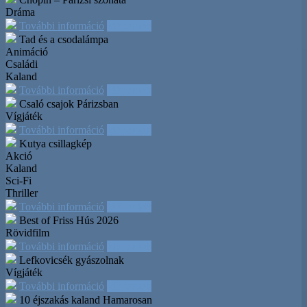
Dráma
További információ
Időpontok
Tad és a csodalámpa
Animáció
Családi
Kaland
További információ
Időpontok
Csaló csajok Párizsban
Vígjáték
További információ
Időpontok
Kutya csillagkép
Akció
Kaland
Sci-Fi
Thriller
További információ
Időpontok
Best of Friss Hús 2026
Rövidfilm
További információ
Időpontok
Lefkovicsék gyászolnak
Vígjáték
További információ
Időpontok
10 éjszakás kaland
Hamarosan