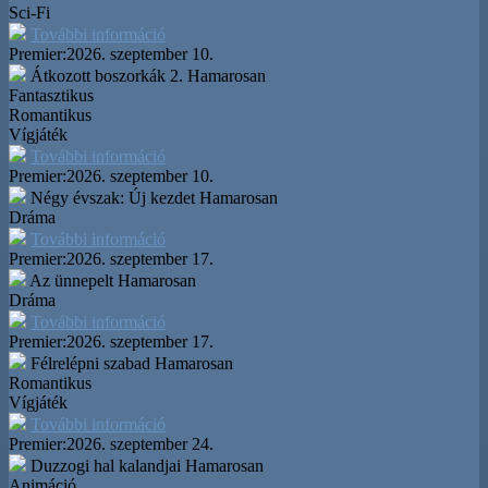
Sci-Fi
További információ
Premier:
2026. szeptember 10.
Átkozott boszorkák 2.
Hamarosan
Fantasztikus
Romantikus
Vígjáték
További információ
Premier:
2026. szeptember 10.
Négy évszak: Új kezdet
Hamarosan
Dráma
További információ
Premier:
2026. szeptember 17.
Az ünnepelt
Hamarosan
Dráma
További információ
Premier:
2026. szeptember 17.
Félrelépni szabad
Hamarosan
Romantikus
Vígjáték
További információ
Premier:
2026. szeptember 24.
Duzzogi hal kalandjai
Hamarosan
Animáció