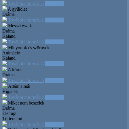
További információ
Időpontok
A gyűlölet
Dráma
További információ
Időpontok
Messzi észak
Dráma
Kaland
További információ
Időpontok
Minyonok és szörnyek
Animáció
Kaland
További információ
Időpontok
A kórus
Dráma
További információ
Időpontok
Ádám almái
Vígjáték
További információ
Időpontok
Miket nem beszélek
Dráma
Életrajz
Történelmi
További információ
Időpontok