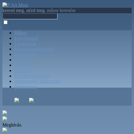
keresd meg. nézd meg.
műsor keresése
Műsor
Kölyökmozi
Filmklubok
Közönségtalálkozók
Terembérlés
Jegyárak
Kapcsolat
Házirend
Fizetési tájékoztató
Adatkezelési tájékoztató
Impresszum
Meghívás.