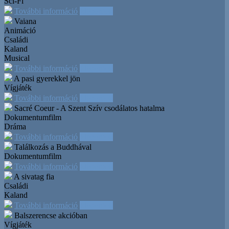
Sci-Fi
További információ
Időpontok
Vaiana
Animáció
Családi
Kaland
Musical
További információ
Időpontok
A pasi gyerekkel jön
Vígjáték
További információ
Időpontok
Sacré Coeur - A Szent Szív csodálatos hatalma
Dokumentumfilm
Dráma
További információ
Időpontok
Találkozás a Buddhával
Dokumentumfilm
További információ
Időpontok
A sivatag fia
Családi
Kaland
További információ
Időpontok
Balszerencse akcióban
Vígjáték