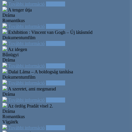
További információ
Időpontok
A tenger útja
Dráma
Romantikus
További információ
Időpontok
Exhibition : Vincent van Gogh – Új látásmód
Dokumentumfilm
További információ
Időpontok
Az idegen
Bűnügyi
Dráma
További információ
Időpontok
Dalai Láma – A boldogság tanítása
Dokumentumfilm
További információ
Időpontok
A szeretet, ami megmarad
Dráma
További információ
Időpontok
Az ördög Pradát visel 2.
Dráma
Romantikus
Vígjáték
További információ
Időpontok