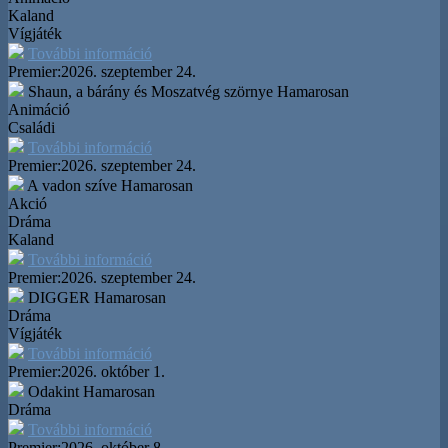
Kaland
Vígjáték
További információ
Premier:
2026. szeptember 24.
Shaun, a bárány és Moszatvég szörnye
Hamarosan
Animáció
Családi
További információ
Premier:
2026. szeptember 24.
A vadon szíve
Hamarosan
Akció
Dráma
Kaland
További információ
Premier:
2026. szeptember 24.
DIGGER
Hamarosan
Dráma
Vígjáték
További információ
Premier:
2026. október 1.
Odakint
Hamarosan
Dráma
További információ
Premier:
2026. október 8.