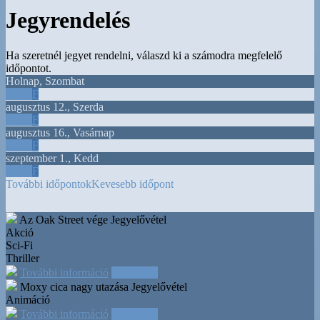
Jegyrendelés
Ha szeretnél jegyet rendelni, válaszd ki a számodra megfelelő
időpontot.
Holnap
,
Szombat
18:30
F
augusztus 12.
,
Szerda
18:00
F
augusztus 16.
,
Vasárnap
20:30
F
szeptember 1.
,
Kedd
20:30
F
További időpontok
Kevesebb időpont
Az Oak Street vége
Jegyelővétel
Akció
Sci-Fi
Thriller
További információ
Időpontok
Moxy cica nagy utazása
Jegyelővétel
Animáció
További információ
Időpontok