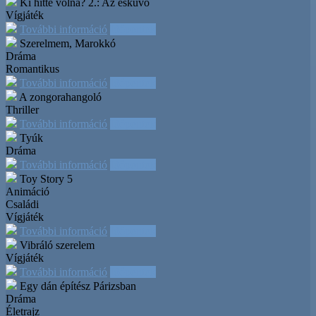
Ki hitte volna? 2.: Az esküvő
Vígjáték
További információ
Időpontok
Szerelmem, Marokkó
Dráma
Romantikus
További információ
Időpontok
A zongorahangoló
Thriller
További információ
Időpontok
Tyúk
Dráma
További információ
Időpontok
Toy Story 5
Animáció
Családi
Vígjáték
További információ
Időpontok
Vibráló szerelem
Vígjáték
További információ
Időpontok
Egy dán építész Párizsban
Dráma
Életrajz