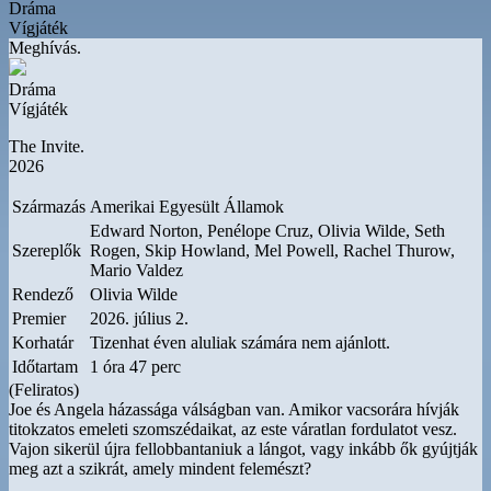
Dráma
Vígjáték
Meghívás.
Dráma
Vígjáték
The Invite.
2026
Származás
Amerikai Egyesült Államok
Edward Norton, Penélope Cruz, Olivia Wilde, Seth
Szereplők
Rogen, Skip Howland, Mel Powell, Rachel Thurow,
Mario Valdez
Rendező
Olivia Wilde
Premier
2026. július 2.
Korhatár
Tizenhat éven aluliak számára nem ajánlott.
Időtartam
1 óra 47 perc
(Feliratos)
Joe és Angela házassága válságban van. Amikor vacsorára hívják
titokzatos emeleti szomszédaikat, az este váratlan fordulatot vesz.
Vajon sikerül újra fellobbantaniuk a lángot, vagy inkább ők gyújtják
meg azt a szikrát, amely mindent felemészt?