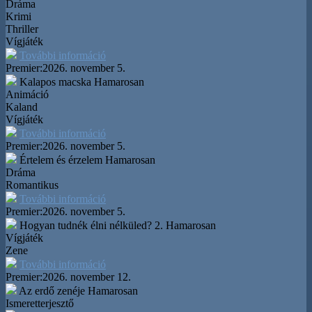
Dráma
Krimi
Thriller
Vígjáték
További információ
Premier:
2026. november 5.
Kalapos macska
Hamarosan
Animáció
Kaland
Vígjáték
További információ
Premier:
2026. november 5.
Értelem és érzelem
Hamarosan
Dráma
Romantikus
További információ
Premier:
2026. november 5.
Hogyan tudnék élni nélküled? 2.
Hamarosan
Vígjáték
Zene
További információ
Premier:
2026. november 12.
Az erdő zenéje
Hamarosan
Ismeretterjesztő