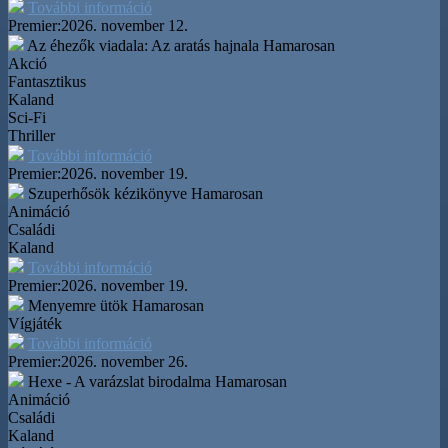
További információ
Premier:
2026. november 12.
Az éhezők viadala: Az aratás hajnala
Hamarosan
Akció
Fantasztikus
Kaland
Sci-Fi
Thriller
További információ
Premier:
2026. november 19.
Szuperhősök kézikönyve
Hamarosan
Animáció
Családi
Kaland
További információ
Premier:
2026. november 19.
Menyemre ütök
Hamarosan
Vígjáték
További információ
Premier:
2026. november 26.
Hexe - A varázslat birodalma
Hamarosan
Animáció
Családi
Kaland