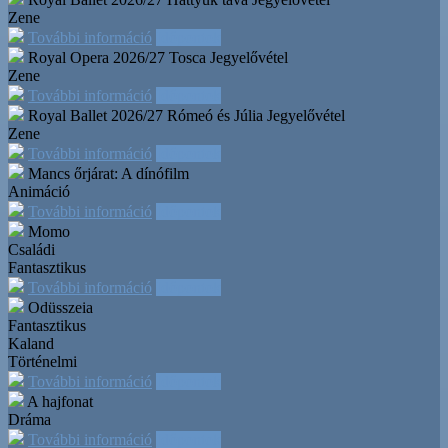
Zene
További információ
Időpontok
Royal Opera 2026/27 Tosca
Jegyelővétel
Zene
További információ
Időpontok
Royal Ballet 2026/27 Rómeó és Júlia
Jegyelővétel
Zene
További információ
Időpontok
Mancs őrjárat: A dínófilm
Animáció
További információ
Időpontok
Momo
Családi
Fantasztikus
További információ
Időpontok
Odüsszeia
Fantasztikus
Kaland
Történelmi
További információ
Időpontok
A hajfonat
Dráma
További információ
Időpontok