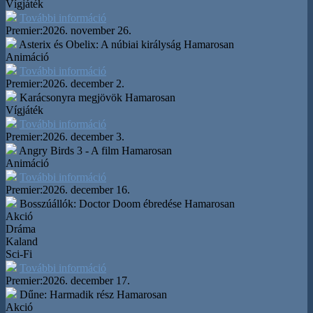
Vígjáték
További információ
Premier:
2026. november 26.
Asterix és Obelix: A núbiai királyság
Hamarosan
Animáció
További információ
Premier:
2026. december 2.
Karácsonyra megjövök
Hamarosan
Vígjáték
További információ
Premier:
2026. december 3.
Angry Birds 3 - A film
Hamarosan
Animáció
További információ
Premier:
2026. december 16.
Bosszúállók: Doctor Doom ébredése
Hamarosan
Akció
Dráma
Kaland
Sci-Fi
További információ
Premier:
2026. december 17.
Dűne: Harmadik rész
Hamarosan
Akció