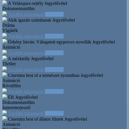
A Velázquez-rejtély
Jegyelővétel
Dokumentumfilm
További információ
Időpontok
Akik igazán számítanak
Jegyelővétel
Dráma
Vígjáték
További információ
Időpontok
Örkény István: Válogatott egyperces novellák
Jegyelővétel
Animáció
További információ
Időpontok
A mézkirály
Jegyelővétel
Thriller
További információ
Időpontok
Cinemira best of a természet nyomában
Jegyelővétel
Animáció
Rövidfilm
További információ
Időpontok
ÉR
Jegyelővétel
Dokumentumfilm
Ismeretterjesztő
További információ
Időpontok
Cinemira best of állatos filmek
Jegyelővétel
Animáció