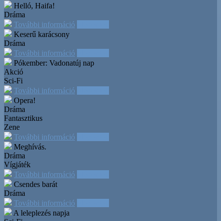
Helló, Haifa!
Dráma
További információ
Időpontok
Keserű karácsony
Dráma
További információ
Időpontok
Pókember: Vadonatúj nap
Akció
Sci-Fi
További információ
Időpontok
Opera!
Dráma
Fantasztikus
Zene
További információ
Időpontok
Meghívás.
Dráma
Vígjáték
További információ
Időpontok
Csendes barát
Dráma
További információ
Időpontok
A leleplezés napja