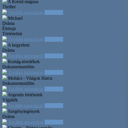
A Kreml mágusa
Thriller
További információ
Időpontok
Michael
Dráma
Életrajz
Történelmi
További információ
Időpontok
A kegyelem
Dráma
További információ
Időpontok
Kurtág-töredékek
Dokumentumfilm
További információ
Időpontok
Mohács - Világok Harca
Dokumentumfilm
További információ
Időpontok
Argentin történetek
Vígjáték
További információ
Időpontok
Szegénylegények
Dráma
További információ
Időpontok
Chopin – Párizsi szonáta