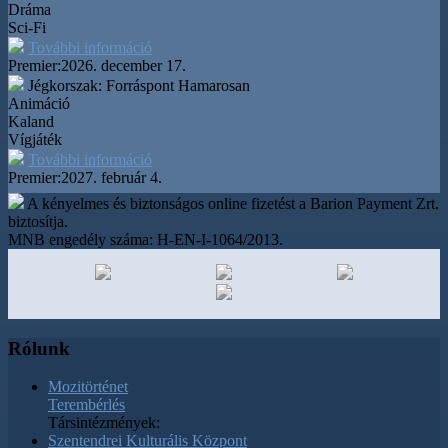
Dráma
Sci-Fi
További információ
Premier:
2026. december 17.
Jégkorszak: Forráspont
Hamarosan
Animáció
Kaland
Vígjáték
További információ
Premier:
2027. február 4.
A kényelmes és biztonságos online fizetést a Barion Payment Zrt.
biztosítja.
MNB engedély száma: H-EN-I-1064/2013.
Rólunk
Mozitörténet
Terembérlés
Társintézmények:
Szentendrei Kulturális Központ