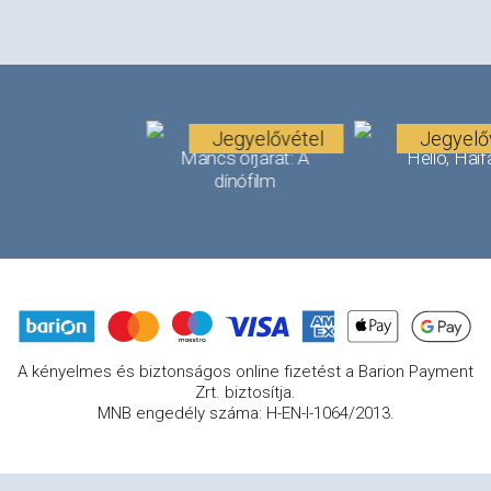
Jegyelővétel
Jegyelő
Mancs őrjárat: A
Helló, Haif
dínófilm
A kényelmes és biztonságos online fizetést a Barion Payment
Zrt. biztosítja.
MNB engedély száma: H-EN-I-1064/2013.