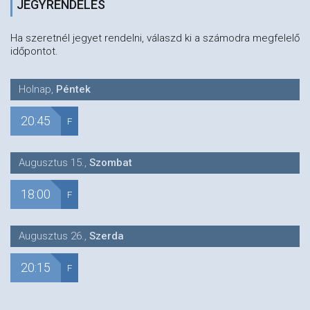
JEGYRENDELÉS
Ha szeretnél jegyet rendelni, válaszd ki a számodra megfelelő
időpontot.
Holnap
,
Péntek
20:45
F
Augusztus 15.
,
Szombat
18:00
F
Augusztus 26.
,
Szerda
20:15
F