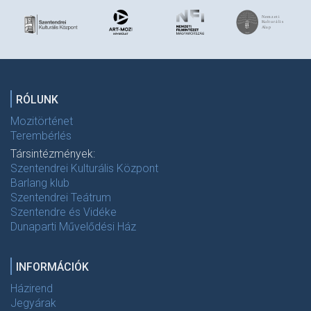
RÓLUNK
Mozitörténet
Terembérlés
Társintézmények:
Szentendrei Kulturális Központ
Barlang klub
Szentendrei Teátrum
Szentendre és Vidéke
Dunaparti Művelődési Ház
INFORMÁCIÓK
Házirend
Jegyárak