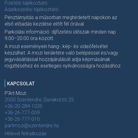
Fizetési tájékoztató
Adatkezelési tájékoztató
Pénztárnyitás a műsorban meghirdetett napokon az
első előadás kezdése előtt fél órával.
Parkolási információ: díjfizetési időszak minden nap
9:00–20:00 óra között.
A mozi eseményein hang-, kép- és videófelvétel
készülhet. A mozi területére való belépéssel és/vagy
jegyvásárlással hozzájárulását adja képmásának
rögzítéséhez és esetleges nyilvánosságra hozásához.
KAPCSOLAT
P'Art Mozi
2000 Szentendre, Dunakorzó 25.
+36-20-284-1035
+36-26-777-009
+36-26-777-010
partmozi@szentendre.hu
Hírlevél feliratkozás