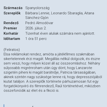
Származás
Spanyolország
Szereplők
Bárbara Lennie, Leonardo Sbaraglia, Aitana
Sánchez-Gijón
Rendező
Pedró Almodóvar
Premier
2026. július 2.
Korhatár
Tizenhat éven aluliak számára nem ajánlott.
Időtartam
1 óra 51 perc
(Feliratos)
Elsa reklámokat rendez, amióta a játékfilmes szakmában
sikertelennek érzi magát. Megállás nélkül dolgozik, és észre
sem veszi, hogy milyen közel áll az összeomláshoz. Néhány
súlyosabb migrénroham után úgy dönt, hogy Lanzarote
szigetén piheni ki magát barátnője, Patricia társaságában,
akinek szintén nagy szüksége lenne rá, hogy depressziójából
kiutat találjon. A szereplők története párhuzamosan fut egy
forgatókönyvíró és filmrendező, Raúl történetével, miközben
összefonódik az élet és a fikció is.