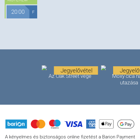
20:00
F
Jegyelővétel
Jegyelő
Az Oak Street vége
Moxy cica n
utazása
A kényelmes és biztonságos online fizetést a Barion Payment