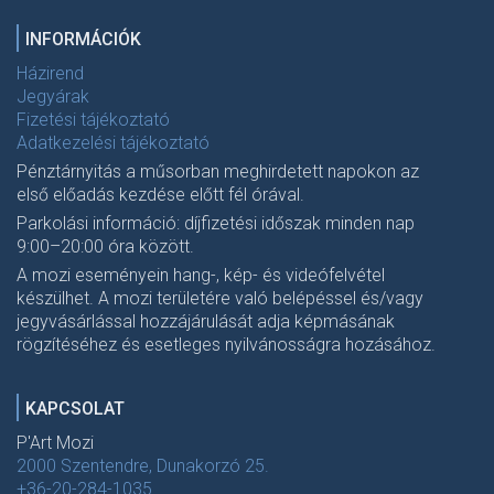
INFORMÁCIÓK
Házirend
Jegyárak
Fizetési tájékoztató
Adatkezelési tájékoztató
Pénztárnyitás a műsorban meghirdetett napokon az
első előadás kezdése előtt fél órával.
Parkolási információ: díjfizetési időszak minden nap
9:00–20:00 óra között.
A mozi eseményein hang-, kép- és videófelvétel
készülhet. A mozi területére való belépéssel és/vagy
jegyvásárlással hozzájárulását adja képmásának
rögzítéséhez és esetleges nyilvánosságra hozásához.
KAPCSOLAT
P'Art Mozi
2000 Szentendre, Dunakorzó 25.
+36-20-284-1035