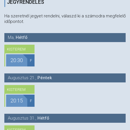
JEGYRENDELÉS
Ha szeretnél jegyet rendelni, válaszd ki a számodra megfelelő
időpontot.
Ma
,
Hétfő
KISTEREM
20:30
F
Augusztus 21.
,
Péntek
KISTEREM
20:15
F
Augusztus 31.
,
Hétfő
KISTEREM