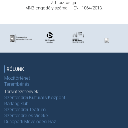
Zrt. biztosítja.
MNB engedély száma: H-EN-I-1064/2013.
RÓLUNK
Mozitörténet
Terembérlés
Társintézmények:
Szentendrei Kulturális Központ
Barlang klub
Szentendrei Teátrum
Szentendre és Vidéke
Dunaparti Művelődési Ház