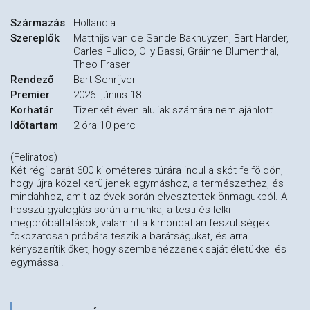
Származás
Hollandia
Szereplők
Matthijs van de Sande Bakhuyzen, Bart Harder,
Carles Pulido, Olly Bassi, Gráinne Blumenthal,
Theo Fraser
Rendező
Bart Schrijver
Premier
2026. június 18.
Korhatár
Tizenkét éven aluliak számára nem ajánlott.
Időtartam
2 óra 10 perc
(Feliratos)
Két régi barát 600 kilométeres túrára indul a skót felföldön,
hogy újra közel kerüljenek egymáshoz, a természethez, és
mindahhoz, amit az évek során elvesztettek önmagukból. A
hosszú gyaloglás során a munka, a testi és lelki
megpróbáltatások, valamint a kimondatlan feszültségek
fokozatosan próbára teszik a barátságukat, és arra
kényszerítik őket, hogy szembenézzenek saját életükkel és
egymással.