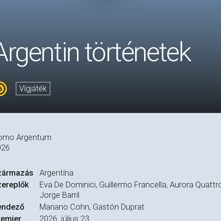
Argentin történetek
Vígjáték
omo Argentum
026
zármazás
Argentína
zereplők
Eva De Dominici, Guillermo Francella, Aurora Quatt
Jorge Barril
endező
Mariano Cohn, Gastón Duprat
remier
2026. július 23.