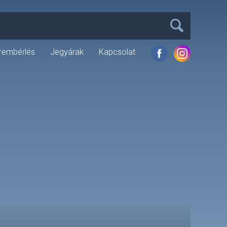
rembérlés
Jegyárak
Kapcsolat