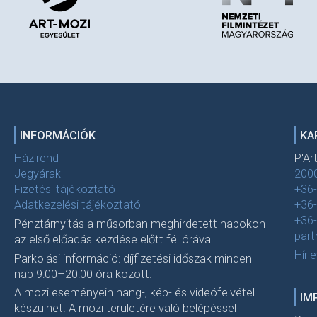
INFORMÁCIÓK
KA
Házirend
P'Ar
Jegyárak
2000
Fizetési tájékoztató
+36
Adatkezelési tájékoztató
+36
+36
Pénztárnyitás a műsorban meghirdetett napokon
par
az első előadás kezdése előtt fél órával.
Hírl
Parkolási információ: díjfizetési időszak minden
nap 9:00–20:00 óra között.
A mozi eseményein hang-, kép- és videófelvétel
IM
készülhet. A mozi területére való belépéssel