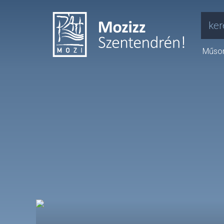
ker
Műso