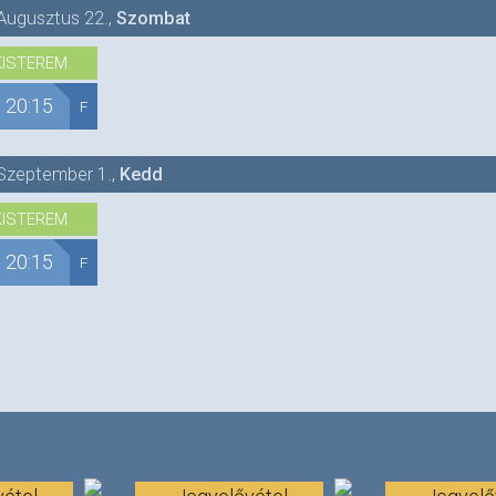
Augusztus 22.
,
Szombat
KISTEREM
20:15
F
Szeptember 1.
,
Kedd
KISTEREM
20:15
F