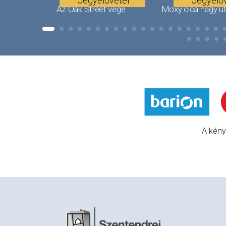
Jegyelővétel
Jegyelőv
Az Oak Street vége
Moxy cica nagy u
A kény