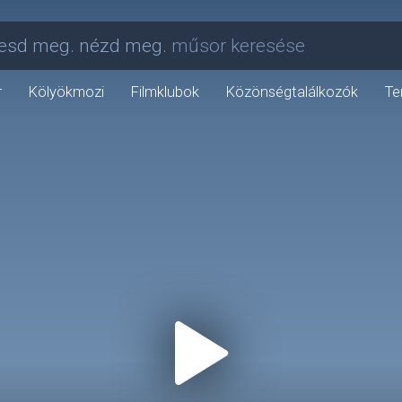
esd meg. nézd meg.
műsor keresése
r
Kölyökmozi
Filmklubok
Közönségtalálkozók
Te