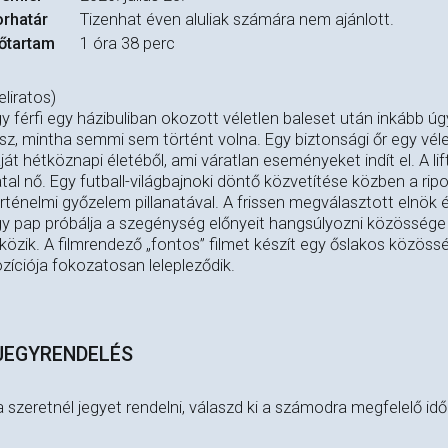
rhatár
Tizenhat éven aluliak számára nem ajánlott.
őtartam
1 óra 38 perc
eliratos)
y férfi egy házibuliban okozott véletlen baleset után inkább úg
sz, mintha semmi sem történt volna. Egy biztonsági őr egy vél
ját hétköznapi életéből, ami váratlan eseményeket indít el. A li
atal nő. Egy futball-világbajnoki döntő közvetítése közben a ri
rténelmi győzelem pillanatával. A frissen megválasztott elnök 
y pap próbálja a szegénység előnyeit hangsúlyozni közössége
közik. A filmrendező „fontos” filmet készít egy őslakos közös
zíciója fokozatosan lelepleződik.
JEGYRENDELÉS
 szeretnél jegyet rendelni, válaszd ki a számodra megfelelő id