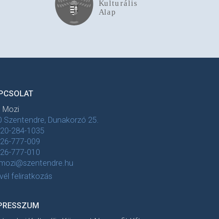
PCSOLAT
t Mozi
 Szentendre, Dunakorzó 25.
-20-284-1035
-26-777-009
-26-777-010
tmozi@szentendre.hu
evél feliratkozás
PRESSZUM