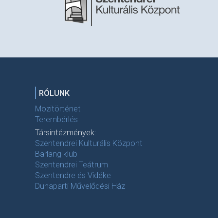
RÓLUNK
Mozitörténet
Terembérlés
Társintézmények:
Szentendrei Kulturális Központ
Barlang klub
Szentendrei Teátrum
Szentendre és Vidéke
Dunaparti Művelődési Ház