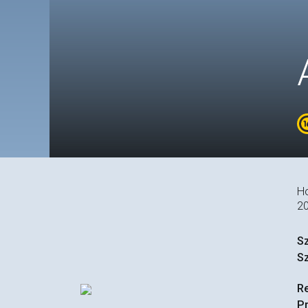
H
2
S
S
R
P