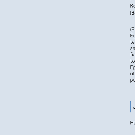
Ko
Id
(F
Eg
te
sa
fi
tö
Eg
üt
po
Ha