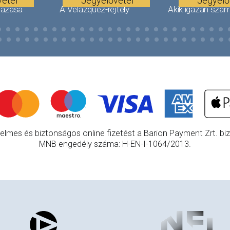
étel
Jegyelővétel
Jegyelő
tazása
A Velázquez-rejtély
Akik igazán szám
elmes és biztonságos online fizetést a Barion Payment Zrt. bizt
MNB engedély száma: H-EN-I-1064/2013.