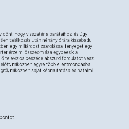
y dönt, hogy visszatér a barátaihoz, és úgy
etlen találkozás után néhány órára kiszabadul
ftben egy milliárdost zsarolással fenyeget egy
porter érzelmi összeomlása egybeesik a
élő televíziós beszéde abszurd fordulatot vesz.
 előtt, miközben egyre több ellentmondásba
ségről, miközben saját képmutatása és hatalmi
őpontot.