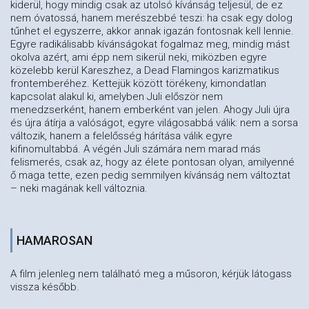
kiderül, hogy mindig csak az utolsó kívánság teljesül, de ez
nem óvatossá, hanem merészebbé teszi: ha csak egy dolog
tűnhet el egyszerre, akkor annak igazán fontosnak kell lennie.
Egyre radikálisabb kívánságokat fogalmaz meg, mindig mást
okolva azért, ami épp nem sikerül neki, miközben egyre
közelebb kerül Kareszhez, a Dead Flamingos karizmatikus
frontemberéhez. Kettejük között törékeny, kimondatlan
kapcsolat alakul ki, amelyben Juli először nem
menedzserként, hanem emberként van jelen. Ahogy Juli újra
és újra átírja a valóságot, egyre világosabbá válik: nem a sorsa
változik, hanem a felelősség hárítása válik egyre
kifinomultabbá. A végén Juli számára nem marad más
felismerés, csak az, hogy az élete pontosan olyan, amilyenné
ő maga tette, ezen pedig semmilyen kívánság nem változtat
– neki magának kell változnia.
HAMAROSAN
A film jelenleg nem található meg a műsoron, kérjük látogass
vissza később.