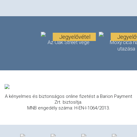
Jegyelővétel
Jegyelő
Az Oak Street vége
Moxy cica n
utazása
A kényelmes és biztonságos online fizetést a Barion Payment
Zrt. biztosítja.
MNB engedély száma: H-EN-I-1064/2013.