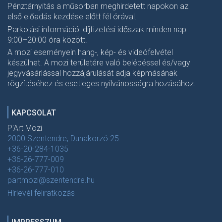
Pénztárnyitás a műsorban meghirdetett napokon az
első előadás kezdése előtt fél órával.
Parkolási információ: díjfizetési időszak minden nap
9:00–20:00 óra között.
A mozi eseményein hang-, kép- és videófelvétel
készülhet. A mozi területére való belépéssel és/vagy
jegyvásárlással hozzájárulását adja képmásának
rögzítéséhez és esetleges nyilvánosságra hozásához.
KAPCSOLAT
P'Art Mozi
2000 Szentendre, Dunakorzó 25.
+36-20-284-1035
+36-26-777-009
+36-26-777-010
partmozi@szentendre.hu
Hírlevél feliratkozás