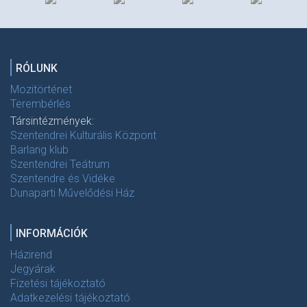
RÓLUNK
Mozitörténet
Terembérlés
Társintézmények:
Szentendrei Kulturális Központ
Barlang klub
Szentendrei Teátrum
Szentendre és Vidéke
Dunaparti Művelődési Ház
INFORMÁCIÓK
Házirend
Jegyárak
Fizetési tájékoztató
Adatkezelési tájékoztató