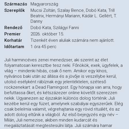
Származás
Magyarország
Szereplők
Mucsi Zoltán, Szalay Bence, Dobó Kata, Trill
Beatrix, Hermányi Mariann, Kádár L. Gellért, T.
Danny
Rendező
Dobó Kata, Szilágyi Fanni
Premier
2026. október 15.
Korhatár
Tizenkét éven aluliak számára nem ajánlott.
Időtartam
1 óra 45 perc
Juli harmincéves zenei menedzser, aki szerint az élet
folyamatosan keresztbe tesz neki. Főnökök, exek, ügyfelek, a
világ – mindenki hibás, csak ő nem. Amikor egy kínos,
nyilvános baki után az állása és a jövője is veszélybe kerül,
utolsó esélyként rábíznak egy jelentéktelen, széteső
rockzenekart: a Dead Flamingost. Egy hónapja van arra, hogy
befuttassa őket, és kétszázezer online követőt szerezzen
nekik. Ugyanezen az éjszakán különös dolog történik: Juli
kezébe kerül egy füzet, amelynek szabályai egyszerűek. Elég
csak beleírnia valamit, végrehajtania egy rövid rituálét, és az
adott dolog eltűnik a világból. Az első bejegyzés egy név –
Milán, Juli nemezise, akiben minden kudarcát és
megaláztatását megtestesülni látja. Juli számára hamar