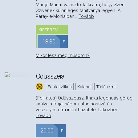
Margit Máriát választotta ki arra, hogy Szent
Szívének különleges tanítványa legyen. A
Paray-le-Monialban
…
Tovább
KISTEREM
18:30
F
Mikor lesz még műsoron?
Odüsszeia
Fantasztikus
Kaland
Történelmi
(Feliratos) Odüsszeusz, Ithaka legendás görög
királya a trójai háború után hosszú és
veszélyes útra indul hazafelé. Útközben
…
Tovább
20:00
F