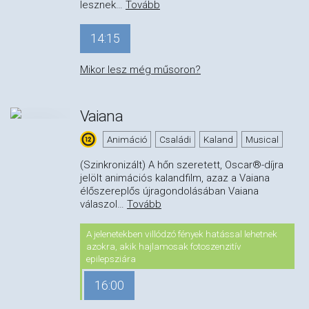
lesznek
…
Tovább
14:15
Mikor lesz még műsoron?
Vaiana
Animáció
Családi
Kaland
Musical
(Szinkronizált) A hőn szeretett, Oscar®-díjra
jelölt animációs kalandfilm, azaz a Vaiana
élőszereplős újragondolásában Vaiana
válaszol
…
Tovább
A jelenetekben villódzó fények hatással lehetnek
azokra, akik hajlamosak fotoszenzitív
epilepsziára
16:00