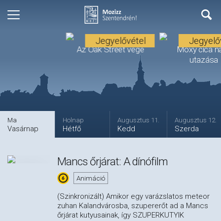
Jegyelővétel
Jegyelő
Az Oak Street vége
Moxy cica n
utazása
Premier
Ma
Holnap
Augusztus 11.
Augusztus 12.
Vasárnap
Hétfő
Kedd
Szerda
Mancs őrjárat: A dínófilm
Animáció
(Szinkronizált) Amikor egy varázslatos meteor
zuhan Kalandvárosba, szupererőt ad a Mancs
őrjárat kutyusainak, így SZUPERKUTYIK