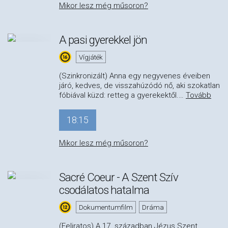
Mikor lesz még műsoron?
A pasi gyerekkel jön
Vígjáték
(Szinkronizált) Anna egy negyvenes éveiben
járó, kedves, de visszahúzódó nő, aki szokatlan
fóbiával küzd: retteg a gyerekektől.
…
Tovább
18:15
Mikor lesz még műsoron?
Sacré Coeur - A Szent Szív
csodálatos hatalma
Dokumentumfilm
Dráma
(Feliratos) A 17. században Jézus Szent