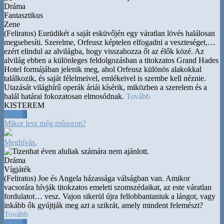
Dráma
Fantasztikus
Zene
(Feliratos) Eurüdikét a saját esküvőjén egy váratlan lövés halálosan
megsebesíti. Szerelme, Orfeusz képtelen elfogadni a veszteséget,
…
ezért elindul az alvilágba, hogy visszahozza őt az élők közé. Az
alvilág ebben a különleges feldolgozásban a titokzatos Grand Hades
Hotel formájában jelenik meg, ahol Orfeusz különös alakokkal
találkozik, és saját félelmeivel, emlékeivel is szembe kell néznie.
Utazását világhírű operák áriái kísérik, miközben a szerelem és a
halál határai fokozatosan elmosódnak.
Tovább
KISTEREM
18:00
F
Mikor lesz még műsoron?
Meghívás.
Dráma
Vígjáték
(Feliratos) Joe és Angela házassága válságban van. Amikor
vacsorára hívják titokzatos emeleti szomszédaikat, az este váratlan
fordulatot
…
vesz. Vajon sikerül újra fellobbantaniuk a lángot, vagy
inkább ők gyújtják meg azt a szikrát, amely mindent felemészt?
Tovább
18:30
F