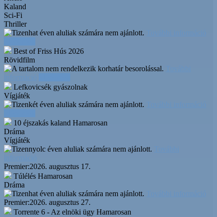
Kaland
Sci-Fi
Thriller
További információ
Időpontok
Best of Friss Hús 2026
Rövidfilm
További
információ
Időpontok
Lefkovicsék gyászolnak
Vígjáték
További információ
Időpontok
10 éjszakás kaland
Hamarosan
Dráma
Vígjáték
További
információ
Premier:
2026. augusztus 17.
Túlélés
Hamarosan
Dráma
További információ
Premier:
2026. augusztus 27.
Torrente 6 - Az elnöki ügy
Hamarosan