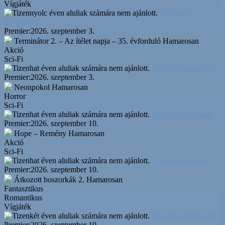
Vígjáték
További
információ
Premier:
2026. szeptember 3.
Terminátor 2. – Az ítélet napja – 35. évforduló
Hamarosan
Akció
Sci-Fi
További információ
Premier:
2026. szeptember 3.
Neonpokol
Hamarosan
Horror
Sci-Fi
További információ
Premier:
2026. szeptember 10.
Hope – Remény
Hamarosan
Akció
Sci-Fi
További információ
Premier:
2026. szeptember 10.
Átkozott boszorkák 2.
Hamarosan
Fantasztikus
Romantikus
Vígjáték
További információ
Premier:
2026. szeptember 10.