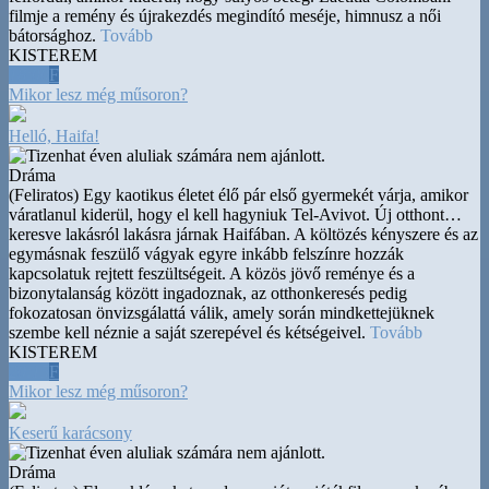
filmje a remény és újrakezdés megindító meséje, himnusz a női
bátorsághoz.
Tovább
KISTEREM
18:00
F
Mikor lesz még műsoron?
Helló, Haifa!
Dráma
(Feliratos) Egy kaotikus életet élő pár első gyermekét várja, amikor
váratlanul kiderül, hogy el kell hagyniuk Tel-Avivot. Új otthont
…
keresve lakásról lakásra járnak Haifában. A költözés kényszere és az
egymásnak feszülő vágyak egyre inkább felszínre hozzák
kapcsolatuk rejtett feszültségeit. A közös jövő reménye és a
bizonytalanság között ingadoznak, az otthonkeresés pedig
fokozatosan önvizsgálattá válik, amely során mindkettejüknek
szembe kell néznie a saját szerepével és kétségeivel.
Tovább
KISTEREM
20:15
F
Mikor lesz még műsoron?
Keserű karácsony
Dráma