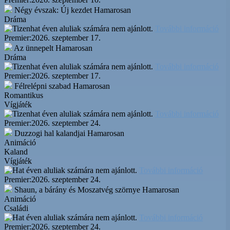
Négy évszak: Új kezdet
Hamarosan
Dráma
További információ
Premier:
2026. szeptember 17.
Az ünnepelt
Hamarosan
Dráma
További információ
Premier:
2026. szeptember 17.
Félrelépni szabad
Hamarosan
Romantikus
Vígjáték
További információ
Premier:
2026. szeptember 24.
Duzzogi hal kalandjai
Hamarosan
Animáció
Kaland
Vígjáték
További információ
Premier:
2026. szeptember 24.
Shaun, a bárány és Moszatvég szörnye
Hamarosan
Animáció
Családi
További információ
Premier:
2026. szeptember 24.