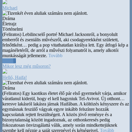
Michael
Dráma
Életrajz
Történelmi
(Feliratos) Lebilincselő portré Michael Jacksonról, a bonyolult
emberről és zseniális művészről, aki csodagyerekként született,
felnőttként
…
pedig a pop vitathatatlan királya lett. Egy átfogó kép a
magánéletéről, de arról a művészi folyamatról is, amely alkotói
munkásságát jellemezte.
Tovább
18:00
F
Mikor lesz még műsoron?
Helló, Haifa!
Dráma
(Feliratos) Egy kaotikus életet élő pár első gyermekét várja, amikor
váratlanul kiderül, hogy el kell hagyniuk Tel-Avivot. Új otthont
…
keresve lakásról lakásra járnak Haifában. A költözés kényszere és az
egymásnak feszülő vágyak egyre inkább felszínre hozzák
kapcsolatuk rejtett feszültségeit. A közös jövő reménye és a
bizonytalanság között ingadoznak, az otthonkeresés pedig
fokozatosan önvizsgálattá válik, amely során mindkettejüknek
szembe kell néznie a saját szerepével és kétségeivel.
Tovább