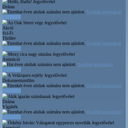
Helló, Haifa!
Jegyelővétel
Dráma
További információ
Időpontok
Az Oak Street vége
Jegyelővétel
Akció
Sci-Fi
Thriller
További információ
Időpontok
Moxy cica nagy utazása
Jegyelővétel
Animáció
További információ
Időpontok
A Velázquez-rejtély
Jegyelővétel
Dokumentumfilm
További információ
Időpontok
Akik igazán számítanak
Jegyelővétel
Dráma
Vígjáték
További információ
Időpontok
Örkény István: Válogatott egyperces novellák
Jegyelővétel
Animáció