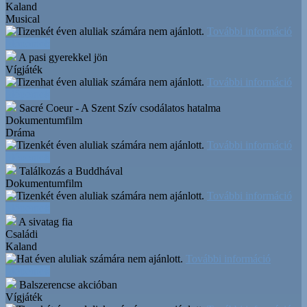
Kaland
Musical
További információ
Időpontok
A pasi gyerekkel jön
Vígjáték
További információ
Időpontok
Sacré Coeur - A Szent Szív csodálatos hatalma
Dokumentumfilm
Dráma
További információ
Időpontok
Találkozás a Buddhával
Dokumentumfilm
További információ
Időpontok
A sivatag fia
Családi
Kaland
További információ
Időpontok
Balszerencse akcióban
Vígjáték