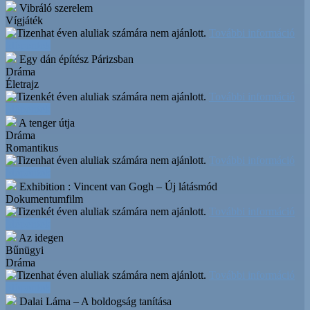
Vibráló szerelem
Vígjáték
További információ
Időpontok
Egy dán építész Párizsban
Dráma
Életrajz
További információ
Időpontok
A tenger útja
Dráma
Romantikus
További információ
Időpontok
Exhibition : Vincent van Gogh – Új látásmód
Dokumentumfilm
További információ
Időpontok
Az idegen
Bűnügyi
Dráma
További információ
Időpontok
Dalai Láma – A boldogság tanítása