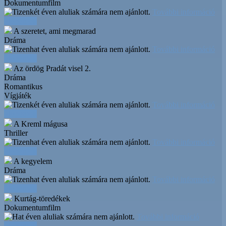
Dokumentumfilm
További információ
Időpontok
A szeretet, ami megmarad
Dráma
További információ
Időpontok
Az ördög Pradát visel 2.
Dráma
Romantikus
Vígjáték
További információ
Időpontok
A Kreml mágusa
Thriller
További információ
Időpontok
A kegyelem
Dráma
További információ
Időpontok
Kurtág-töredékek
Dokumentumfilm
További információ
Időpontok