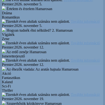
Premier:
2026. november 5.
Értelem és érzelem
Hamarosan
Dráma
Romantikus
További információ
Premier:
2026. november 5.
Hogyan tudnék élni nélküled? 2.
Hamarosan
Vígjáték
Zene
További információ
Premier:
2026. november 12.
Az erdő zenéje
Hamarosan
Ismeretterjesztő
További információ
Premier:
2026. november 12.
Az éhezők viadala: Az aratás hajnala
Hamarosan
Akció
Fantasztikus
Kaland
Sci-Fi
Thriller
További információ
Premier:
2026. november 19.
Szuperhősök kézikönyve
Hamarosan