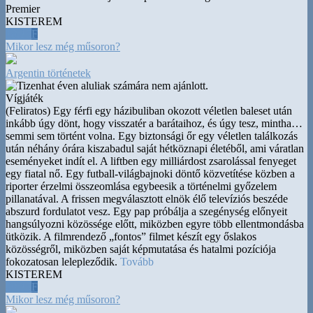
Premier
KISTEREM
18:15
F
Mikor lesz még műsoron?
Argentin történetek
Vígjáték
(Feliratos) Egy férfi egy házibuliban okozott véletlen baleset után
inkább úgy dönt, hogy visszatér a barátaihoz, és úgy tesz, mintha
…
semmi sem történt volna. Egy biztonsági őr egy véletlen találkozás
után néhány órára kiszabadul saját hétköznapi életéből, ami váratlan
eseményeket indít el. A liftben egy milliárdost zsarolással fenyeget
egy fiatal nő. Egy futball-világbajnoki döntő közvetítése közben a
riporter érzelmi összeomlása egybeesik a történelmi győzelem
pillanatával. A frissen megválasztott elnök élő televíziós beszéde
abszurd fordulatot vesz. Egy pap próbálja a szegénység előnyeit
hangsúlyozni közössége előtt, miközben egyre több ellentmondásba
ütközik. A filmrendező „fontos” filmet készít egy őslakos
közösségről, miközben saját képmutatása és hatalmi pozíciója
fokozatosan lelepleződik.
Tovább
KISTEREM
20:15
F
Mikor lesz még műsoron?