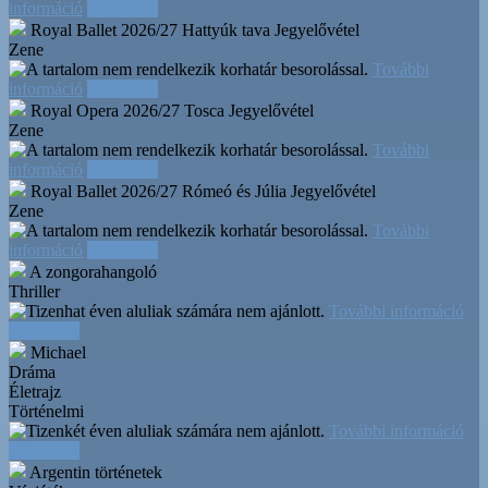
információ
Időpontok
Royal Ballet 2026/27 Hattyúk tava
Jegyelővétel
Zene
További
információ
Időpontok
Royal Opera 2026/27 Tosca
Jegyelővétel
Zene
További
információ
Időpontok
Royal Ballet 2026/27 Rómeó és Júlia
Jegyelővétel
Zene
További
információ
Időpontok
A zongorahangoló
Thriller
További információ
Időpontok
Michael
Dráma
Életrajz
Történelmi
További információ
Időpontok
Argentin történetek