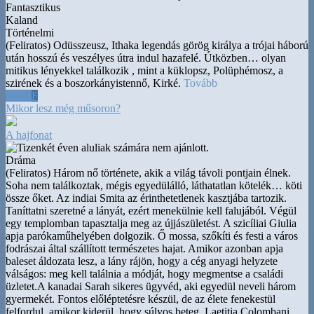
Fantasztikus
Kaland
Történelmi
(Feliratos) Odüsszeusz, Ithaka legendás görög királya a trójai háború
után hosszú és veszélyes útra indul hazafelé. Útközben
…
olyan
mitikus lényekkel találkozik , mint a küklopsz, Polüphémosz, a
szirének és a boszorkányistennő, Kirké.
Tovább
17:30
F
Mikor lesz még műsoron?
A hajfonat
Dráma
(Feliratos) Három nő története, akik a világ távoli pontjain élnek.
Soha nem találkoztak, mégis egyedülálló, láthatatlan kötelék
…
köti
össze őket. Az indiai Smita az érinthetetlenek kasztjába tartozik.
Taníttatni szeretné a lányát, ezért menekülnie kell falujából. Végül
egy templomban tapasztalja meg az újjászületést. A szicíliai Giulia
apja parókaműhelyében dolgozik. Ő mossa, szőkíti és festi a város
fodrászai által szállított természetes hajat. Amikor azonban apja
baleset áldozata lesz, a lány rájön, hogy a cég anyagi helyzete
válságos: meg kell találnia a módját, hogy megmentse a családi
üzletet.A kanadai Sarah sikeres ügyvéd, aki egyedül neveli három
gyermekét. Fontos előléptetésre készül, de az élete fenekestül
felfordul, amikor kiderül, hogy súlyos beteg. Laetitia Colombani