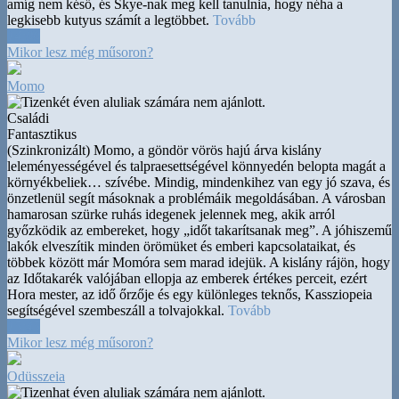
amíg nem késő, és Skye-nak meg kell tanulnia, hogy néha a
legkisebb kutyus számít a legtöbbet.
Tovább
14:00
Mikor lesz még műsoron?
Momo
Családi
Fantasztikus
(Szinkronizált) Momo, a göndör vörös hajú árva kislány
leleményességével és talpraesettségével könnyedén belopta magát a
környékbeliek
…
szívébe. Mindig, mindenkihez van egy jó szava, és
önzetlenül segít másoknak a problémáik megoldásában. A városban
hamarosan szürke ruhás idegenek jelennek meg, akik arról
győzködik az embereket, hogy „időt takarítsanak meg”. A jóhiszemű
lakók elveszítik minden örömüket és emberi kapcsolataikat, és
többek között már Momóra sem marad idejük. A kislány rájön, hogy
az Időtakarék valójában ellopja az emberek értékes perceit, ezért
Hora mester, az idő őrzője és egy különleges teknős, Kassziopeia
segítségével szembeszáll a tolvajokkal.
Tovább
15:45
Mikor lesz még műsoron?
Odüsszeia