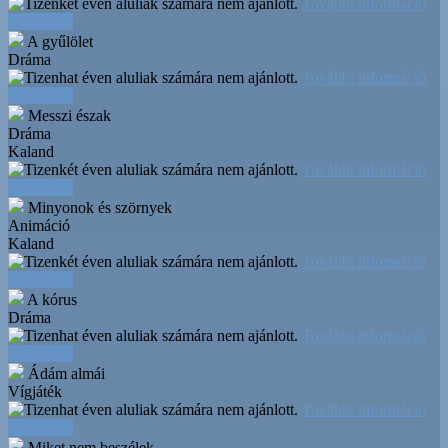
További információ
Időpontok
A gyűlölet
Dráma
További információ
Időpontok
Messzi észak
Dráma
Kaland
További információ
Időpontok
Minyonok és szörnyek
Animáció
Kaland
További információ
Időpontok
A kórus
Dráma
További információ
Időpontok
Ádám almái
Vígjáték
További információ
Időpontok
Miket nem beszélek