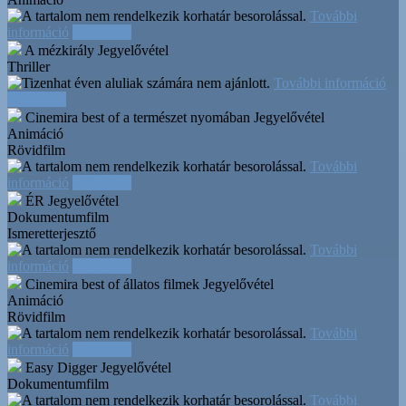
További
információ
Időpontok
A mézkirály
Jegyelővétel
Thriller
További információ
Időpontok
Cinemira best of a természet nyomában
Jegyelővétel
Animáció
Rövidfilm
További
információ
Időpontok
ÉR
Jegyelővétel
Dokumentumfilm
Ismeretterjesztő
További
információ
Időpontok
Cinemira best of állatos filmek
Jegyelővétel
Animáció
Rövidfilm
További
információ
Időpontok
Easy Digger
Jegyelővétel
Dokumentumfilm
További