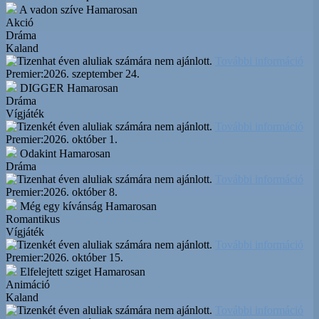
A vadon szíve
Hamarosan
Akció
Dráma
Kaland
További információ
Premier:
2026. szeptember 24.
DIGGER
Hamarosan
Dráma
Vígjáték
További információ
Premier:
2026. október 1.
Odakint
Hamarosan
Dráma
További információ
Premier:
2026. október 8.
Még egy kívánság
Hamarosan
Romantikus
Vígjáték
További információ
Premier:
2026. október 15.
Elfelejtett sziget
Hamarosan
Animáció
Kaland
További információ