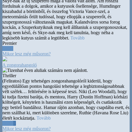
Skye-nak az új szupererő maga a valóra vált álom. Ám rosszra
fordulnak a dolgok, amikor a kutyusok ősellensége, Humdinger
kiszabadul a börtönből, és összefog Victoria Vance-szel, a
meteormániás őrült tudóssal, hogy ellopják a szupererőt, és
szupergonosszá változtassák magukat. Kalandváros sorsa forog
kockán, a Szuperkutyiknak meg kell állítaniuk a szupergonoszokat,
amíg nem késő, és Skye-nak meg kell tanulnia, hogy néha a
legkisebb kutyus számít a legtöbbet.
Tovább
Premier
14:00
Mikor lesz még műsoron?
A zongorahangoló
Thriller
(Feliratos) Egy tehetséges zongorahangolóról kiderül, hogy
egyedülállóan pontos hangolási tehetsége a legbiztonságosabbnak
vélt széfek
…
feltörésére is képessé teszi. Niki (Leo Woodall), hogy
ki tudja fizetni barátja, és mentora, Harry (Dustin Hoffman) kórházi
költségeit, kénytelen is használni ezen képességét, és csatlakozik
egy betörő bandához. Hamar rájön azonban, hogy csapdába esett, és
nem szállhat ki, mert különben szerelme, Ruthie (Havana Rose Liu)
életét kockáztatja.
Tovább
15:45
F
Mikor lesz még műsoron?