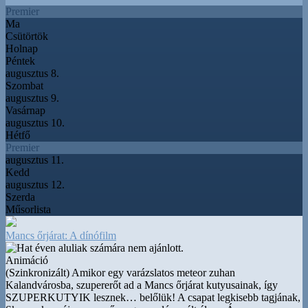
Premier
Ma
Csütörtök
Holnap
Péntek
augusztus 8.
Szombat
augusztus 9.
Vasárnap
augusztus 10.
Hétfő
Premier
augusztus 11.
Kedd
augusztus 12.
Szerda
Műsorlista
Mancs őrjárat: A dínófilm
Animáció
(Szinkronizált) Amikor egy varázslatos meteor zuhan
Kalandvárosba, szupererőt ad a Mancs őrjárat kutyusainak, így
SZUPERKUTYIK lesznek
…
belőlük! A csapat legkisebb tagjának,