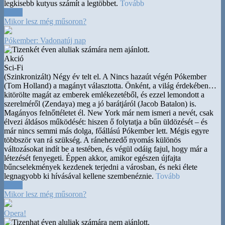
legkisebb kutyus számít a legtöbbet.
Tovább
14:00
Mikor lesz még műsoron?
Pókember: Vadonatúj nap
Akció
Sci-Fi
(Szinkronizált) Négy év telt el. A Nincs hazaút végén Pókember
(Tom Holland) a magányt választotta. Önként, a világ érdekében
…
kitörölte magát az emberek emlékezetéből, és ezzel lemondott a
szerelméről (Zendaya) meg a jó barátjáról (Jacob Batalon) is.
Magányos felnőttéletet él. New York már nem ismeri a nevét, csak
élvezi áldásos működését: hiszen ő folytatja a bűn üldözését – és
már nincs semmi más dolga, főállású Pókember lett. Mégis egyre
többször van rá szükség. A ránehezedő nyomás különös
változásokat indít be a testében, és végül odáig fajul, hogy már a
létezését fenyegeti. Éppen akkor, amikor egészen újfajta
bűncselekmények kezdenek terjedni a városban, és neki élete
legnagyobb ki hívásával kellene szembenéznie.
Tovább
15:45
Mikor lesz még műsoron?
Opera!