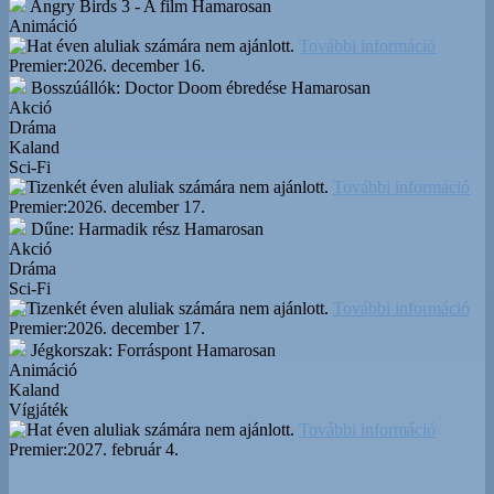
Angry Birds 3 - A film
Hamarosan
Animáció
További információ
Premier:
2026. december 16.
Bosszúállók: Doctor Doom ébredése
Hamarosan
Akció
Dráma
Kaland
Sci-Fi
További információ
Premier:
2026. december 17.
Dűne: Harmadik rész
Hamarosan
Akció
Dráma
Sci-Fi
További információ
Premier:
2026. december 17.
Jégkorszak: Forráspont
Hamarosan
Animáció
Kaland
Vígjáték
További információ
Premier:
2027. február 4.