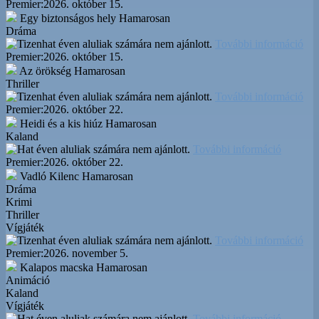
Premier:
2026. október 15.
Egy biztonságos hely
Hamarosan
Dráma
További információ
Premier:
2026. október 15.
Az örökség
Hamarosan
Thriller
További információ
Premier:
2026. október 22.
Heidi és a kis hiúz
Hamarosan
Kaland
További információ
Premier:
2026. október 22.
Vadló Kilenc
Hamarosan
Dráma
Krimi
Thriller
Vígjáték
További információ
Premier:
2026. november 5.
Kalapos macska
Hamarosan
Animáció
Kaland
Vígjáték
További információ