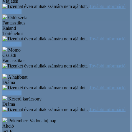
Vígjáték
További információ
Időpontok
Odüsszeia
Fantasztikus
Kaland
Történelmi
További információ
Időpontok
Momo
Családi
Fantasztikus
További információ
Időpontok
A hajfonat
Dráma
További információ
Időpontok
Keserű karácsony
Dráma
További információ
Időpontok
Pókember: Vadonatúj nap
Akció
Sci-Fi