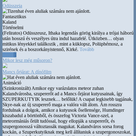
Odüsszeia
Fantasztikus
Kaland
Történelmi
(Feliratos) Odüsszeusz, Ithaka legendás görög királya a trójai háború
után hosszú és veszélyes útra indul hazafelé. Útközben
…
olyan
mitikus lényekkel találkozik , mint a küklopsz, Polüphémosz, a
szirének és a boszorkányistennő, Kirké.
Tovább
20:30
F
Mikor lesz még műsoron?
Mancs őrjárat: A dínófilm
Animáció
(Szinkronizált) Amikor egy varázslatos meteor zuhan
Kalandvárosba, szupererőt ad a Mancs őrjárat kutyusainak, így
SZUPERKUTYIK lesznek
…
belőlük! A csapat legkisebb tagjának,
Skye-nak az új szupererő maga a valóra vált álom. Ám rosszra
fordulnak a dolgok, amikor a kutyusok ősellensége, Humdinger
kiszabadul a börtönből, és összefog Victoria Vance-szel, a
meteormániás őrült tudóssal, hogy ellopják a szupererőt, és
szupergonosszá változtassák magukat. Kalandváros sorsa forog
kockán, a Szuperkutyiknak meg kell állítaniuk a szupergonoszokat,