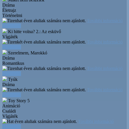
Dráma
Életrajz
Történelmi
További információ
Időpontok
Ki hitte volna? 2.: Az esküvő
Vígjáték
További információ
Időpontok
Szerelmem, Marokkó
Dráma
Romantikus
További információ
Időpontok
Tyúk
Dráma
További információ
Időpontok
Toy Story 5
Animáció
Családi
Vígjáték
További információ
Időpontok