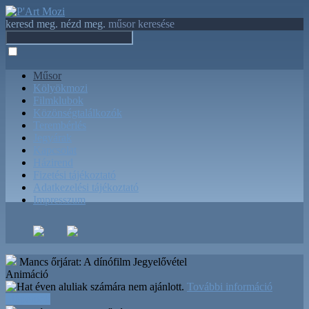
keresd meg. nézd meg.
műsor keresése
Műsor
Kölyökmozi
Filmklubok
Közönségtalálkozók
Terembérlés
Jegyárak
Kapcsolat
Házirend
Fizetési tájékoztató
Adatkezelési tájékoztató
Impresszum
Mancs őrjárat: A dínófilm
Jegyelővétel
Animáció
További információ
Időpontok