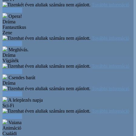
További információ
Időpontok
Opera!
Dráma
Fantasztikus
Zene
További információ
Időpontok
Meghívás.
Dráma
Vígjáték
További információ
Időpontok
Csendes barát
Dráma
További információ
Időpontok
A leleplezés napja
Sci-Fi
További információ
Időpontok
Vaiana
Animáció
Családi