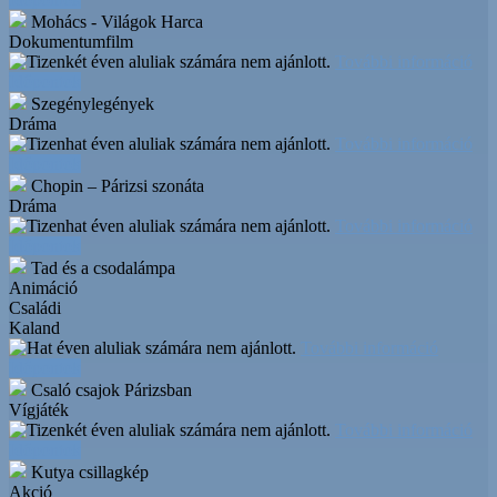
Mohács - Világok Harca
Dokumentumfilm
További információ
Időpontok
Szegénylegények
Dráma
További információ
Időpontok
Chopin – Párizsi szonáta
Dráma
További információ
Időpontok
Tad és a csodalámpa
Animáció
Családi
Kaland
További információ
Időpontok
Csaló csajok Párizsban
Vígjáték
További információ
Időpontok
Kutya csillagkép
Akció