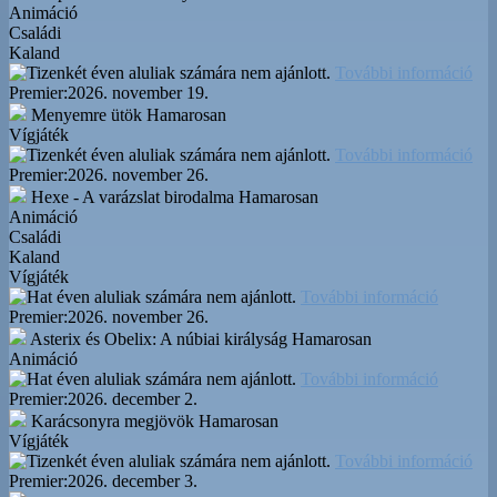
Animáció
Családi
Kaland
További információ
Premier:
2026. november 19.
Menyemre ütök
Hamarosan
Vígjáték
További információ
Premier:
2026. november 26.
Hexe - A varázslat birodalma
Hamarosan
Animáció
Családi
Kaland
Vígjáték
További információ
Premier:
2026. november 26.
Asterix és Obelix: A núbiai királyság
Hamarosan
Animáció
További információ
Premier:
2026. december 2.
Karácsonyra megjövök
Hamarosan
Vígjáték
További információ
Premier:
2026. december 3.