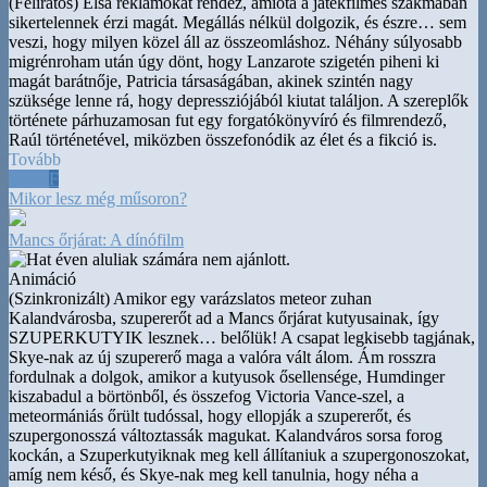
(Feliratos) Elsa reklámokat rendez, amióta a játékfilmes szakmában
sikertelennek érzi magát. Megállás nélkül dolgozik, és észre
…
sem
veszi, hogy milyen közel áll az összeomláshoz. Néhány súlyosabb
migrénroham után úgy dönt, hogy Lanzarote szigetén piheni ki
magát barátnője, Patricia társaságában, akinek szintén nagy
szüksége lenne rá, hogy depressziójából kiutat találjon. A szereplők
története párhuzamosan fut egy forgatókönyvíró és filmrendező,
Raúl történetével, miközben összefonódik az élet és a fikció is.
Tovább
20:45
F
Mikor lesz még műsoron?
Mancs őrjárat: A dínófilm
Animáció
(Szinkronizált) Amikor egy varázslatos meteor zuhan
Kalandvárosba, szupererőt ad a Mancs őrjárat kutyusainak, így
SZUPERKUTYIK lesznek
…
belőlük! A csapat legkisebb tagjának,
Skye-nak az új szupererő maga a valóra vált álom. Ám rosszra
fordulnak a dolgok, amikor a kutyusok ősellensége, Humdinger
kiszabadul a börtönből, és összefog Victoria Vance-szel, a
meteormániás őrült tudóssal, hogy ellopják a szupererőt, és
szupergonosszá változtassák magukat. Kalandváros sorsa forog
kockán, a Szuperkutyiknak meg kell állítaniuk a szupergonoszokat,
amíg nem késő, és Skye-nak meg kell tanulnia, hogy néha a