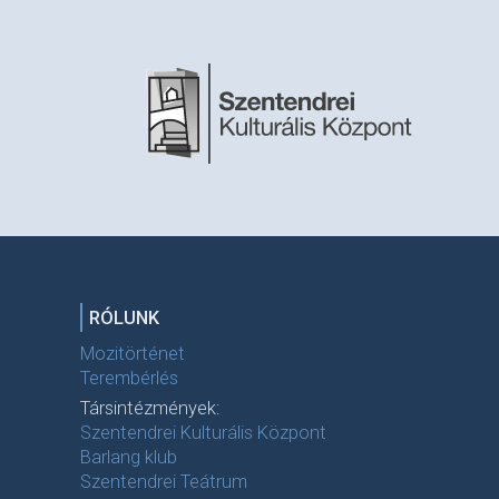
RÓLUNK
Mozitörténet
Terembérlés
Társintézmények:
Szentendrei Kulturális Központ
Barlang klub
Szentendrei Teátrum