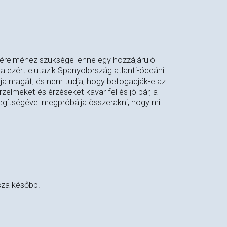
kérelméhez szüksége lenne egy hozzájáruló
na ezért elutazik Spanyolország atlanti-óceáni
álja magát, és nem tudja, hogy befogadják-e az
elmeket és érzéseket kavar fel és jó pár, a
segítségével megpróbálja összerakni, hogy mi
sza később.