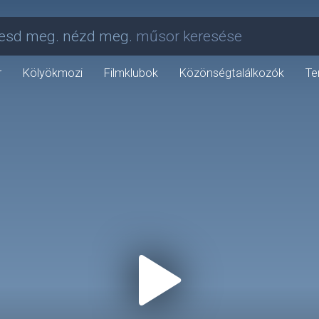
esd meg. nézd meg.
műsor keresése
r
Kölyökmozi
Filmklubok
Közönségtalálkozók
Te