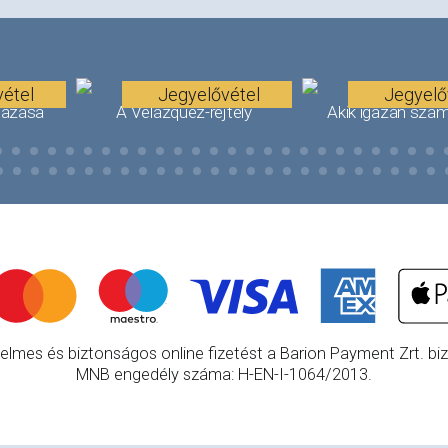
étel
Jegyelővétel
Jegyelő
tazása
A Velázquez-rejtély
Akik igazán szám
elmes és biztonságos online fizetést a Barion Payment Zrt. bizt
MNB engedély száma: H-EN-I-1064/2013.