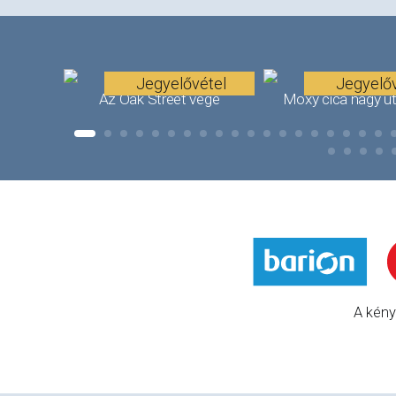
Jegyelővétel
Jegyelőv
Az Oak Street vége
Moxy cica nagy u
A kény