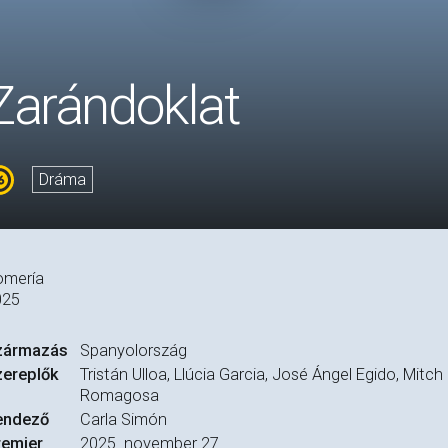
Zarándoklat
Dráma
omería
025
zármazás
Spanyolország
zereplők
Tristán Ulloa, Llúcia Garcia, José Ángel Egido, Mitc
Romagosa
endező
Carla Simón
remier
2025. november 27.