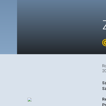
R
2
S
S
R
P