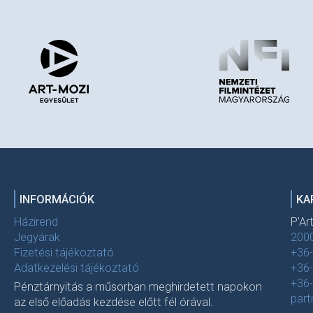
INFORMÁCIÓK
KA
Házirend
P'Ar
Jegyárak
2000
Fizetési tájékoztató
+36
Adatkezelési tájékoztató
+36
+36
Pénztárnyitás a műsorban meghirdetett napokon
par
az első előadás kezdése előtt fél órával.