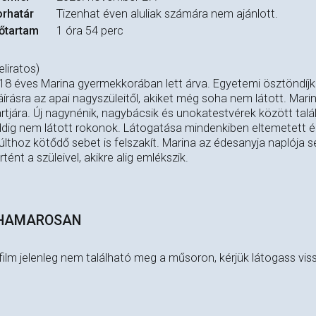
rhatár
Tizenhat éven aluliak számára nem ajánlott.
őtartam
1 óra 54 perc
eliratos)
18 éves Marina gyermekkorában lett árva. Egyetemi ösztöndíj
áírásra az apai nagyszüleitől, akiket még soha nem látott. Mari
rtjára. Új nagynénik, nagybácsik és unokatestvérek között tal
dig nem látott rokonok. Látogatása mindenkiben eltemetett érz
lthoz kötődő sebet is felszakít. Marina az édesanyja naplója 
rtént a szüleivel, akikre alig emlékszik.
HAMAROSAN
film jelenleg nem található meg a műsoron, kérjük látogass vis