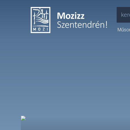
ker
Műso