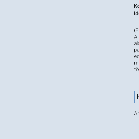
Ko
Id
(F
A 
al
pa
ed
mú
tö
A 