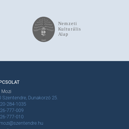
PCSOLAT
t Mozi
 Szentendre, Dunakorzó 25.
-20-284-1035
-26-777-009
-26-777-010
tmozi@szentendre.hu