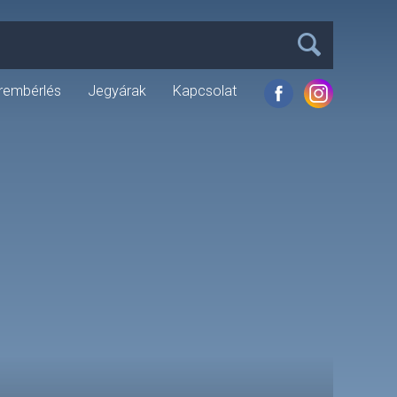
rembérlés
Jegyárak
Kapcsolat