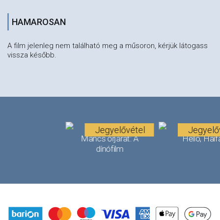
HAMAROSAN
A film jelenleg nem található meg a műsoron, kérjük látogass
vissza később.
Jegyelővétel
Jegyelő
Mancs őrjárat: A
Helló, Haif
dínófilm