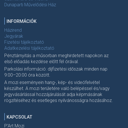
Dunaparti Művelődési Ház
INFORMÁCIÓK
Házirend
Jegyárak
Fizetési tájékoztató
Adatkezelési tájékoztató
Pénztárnyitás a műsorban meghirdetett napokon az
első előadás kezdése előtt fél órával.
Parkolási információ: díjfizetési időszak minden nap
9:00–20:00 óra között.
A mozi eseményein hang-, kép- és videófelvétel
készülhet. A mozi területére való belépéssel és/vagy
jegyvásárlással hozzájárulását adja képmásának
rögzítéséhez és esetleges nyilvánosságra hozásához.
KAPCSOLAT
P'Art Mozi