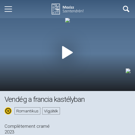
Vendég a francia kastélyban
Romantikus
Vígjáték
Complètement cramé
2023