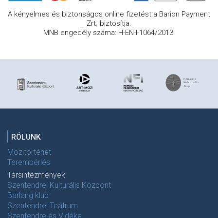
A kényelmes és biztonságos online fizetést a Barion Payment
Zrt. biztosítja.
MNB engedély száma: H-EN-I-1064/2013.
RÓLUNK
Mozitörténet
Terembérlés
Társintézmények:
Szentendrei Kulturális Központ
Barlang klub
Szentendrei Teátrum
Szentendre és Vidéke