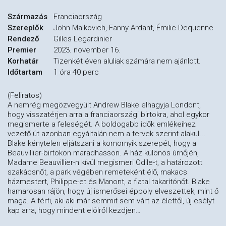
Származás
Franciaország
Szereplők
John Malkovich, Fanny Ardant, Émilie Dequenne
Rendező
Gilles Legardinier
Premier
2023. november 16.
Korhatár
Tizenkét éven aluliak számára nem ajánlott.
Időtartam
1 óra 40 perc
(Feliratos)
A nemrég megözvegyült Andrew Blake elhagyja Londont,
hogy visszatérjen arra a franciaországi birtokra, ahol egykor
megismerte a feleségét. A boldogabb idők emlékeihez
vezető út azonban egyáltalán nem a tervek szerint alakul...
Blake kénytelen eljátszani a komornyik szerepét, hogy a
Beauvillier-birtokon maradhasson. A ház különös úrnőjén,
Madame Beauvillier-n kívül megismeri Odile-t, a határozott
szakácsnőt, a park végében remeteként élő, makacs
házmestert, Philippe-et és Manont, a fiatal takarítónőt. Blake
hamarosan rájön, hogy új ismerősei éppoly elveszettek, mint ő
maga. A férfi, aki aki már semmit sem várt az élettől, új esélyt
kap arra, hogy mindent elölről kezdjen…