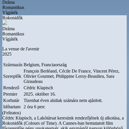
Dráma
Romantikus
Vígjáték
Rokonidők
Dráma
Romantikus
Vígjáték
La venue de l'avenir
2025
Származás
Belgium, Franciaország
François Berléand, Cécile De France, Vincent Pérez,
Szereplők
Olivier Gourmet, Philippine Leroy-Beaulieu, Sara
Giraudeau
Rendező
Cédric Klapisch
Premier
2025. október 16.
Korhatár
Tizenhat éven aluliak számára nem ajánlott.
Időtartam
2 óra 6 perc
(Feliratos)
Cédric Klapisch, a Lakótársat keresünk rendezőjének új alkotása, a
Rokonidők (Colours of Time). A Cannes-ban bemutatott film
főszereplője négy unokatestvér, akik egymástól nagyon különböző