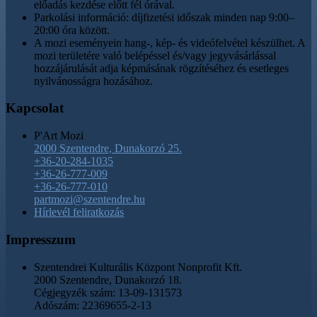
előadás kezdése előtt fél órával.
Parkolási információ: díjfizetési időszak minden nap 9:00–
20:00 óra között.
A mozi eseményein hang-, kép- és videófelvétel készülhet. A
mozi területére való belépéssel és/vagy jegyvásárlással
hozzájárulását adja képmásának rögzítéséhez és esetleges
nyilvánosságra hozásához.
Kapcsolat
P'Art Mozi
2000 Szentendre, Dunakorzó 25.
+36-20-284-1035
+36-26-777-009
+36-26-777-010
partmozi@szentendre.hu
Hírlevél feliratkozás
Impresszum
Szentendrei Kulturális Központ Nonprofit Kft.
2000 Szentendre, Dunakorzó 18.
Cégjegyzék szám: 13-09-131573
Adószám: 22369655-2-13