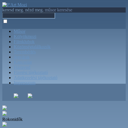
keresd meg. nézd meg.
műsor keresése
Műsor
Kölyökmozi
Filmklubok
Közönségtalálkozók
Terembérlés
Jegyárak
Kapcsolat
Házirend
Fizetési tájékoztató
Adatkezelési tájékoztató
Impresszum
Rokonidők