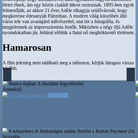
életet élnek, ám egy közös családi titkon osztoznak. 1895-ben egyik
felmenőjük, az akkor 21 éves Adèle elhagyja szülővárosát, hogy
megkeresse édesanyját Párizsban. A modern világ küszöbén álló
város tele van avantgárd művészettel, utat tör a fotográfia, és
megjelennek az impresszionista festők. Miközben a négy ifjú Adèle
nyomdokaiban jár, feltárul előttük a fiatal nő meghökkentő története.
Hamarosan
A film jelenleg nem található meg a műsoron, kérjük látogass vissza
később.
Mancs őrjárat: A dínófilm
Jegyelővétel
Animáció
További információ
Időpontok
A kényelmes és biztonságos online fizetést a Barion Payment Zrt.
biztosítja.