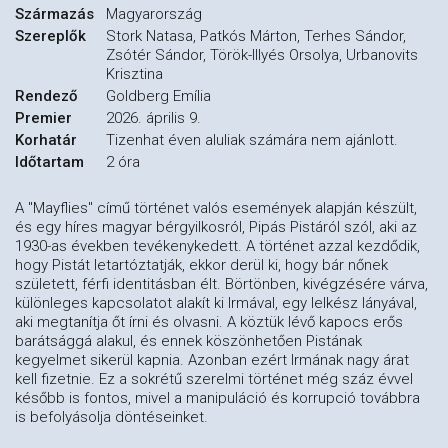
Származás
Magyarország
Szereplők
Stork Natasa, Patkós Márton, Terhes Sándor,
Zsótér Sándor, Török-Illyés Orsolya, Urbanovits
Krisztina
Rendező
Goldberg Emília
Premier
2026. április 9.
Korhatár
Tizenhat éven aluliak számára nem ajánlott.
Időtartam
2 óra
A "Mayflies" című történet valós események alapján készült,
és egy híres magyar bérgyilkosról, Pipás Pistáról szól, aki az
1930-as években tevékenykedett. A történet azzal kezdődik,
hogy Pistát letartóztatják, ekkor derül ki, hogy bár nőnek
született, férfi identitásban élt. Börtönben, kivégzésére várva,
különleges kapcsolatot alakít ki Irmával, egy lelkész lányával,
aki megtanítja őt írni és olvasni. A köztük lévő kapocs erős
barátsággá alakul, és ennek köszönhetően Pistának
kegyelmet sikerül kapnia. Azonban ezért Irmának nagy árat
kell fizetnie. Ez a sokrétű szerelmi történet még száz évvel
később is fontos, mivel a manipuláció és korrupció továbbra
is befolyásolja döntéseinket.