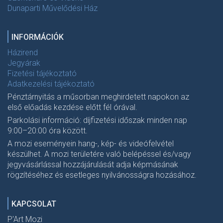
Dunaparti Művelődési Ház
INFORMÁCIÓK
Házirend
Jegyárak
Fizetési tájékoztató
Adatkezelési tájékoztató
Pénztárnyitás a műsorban meghirdetett napokon az
első előadás kezdése előtt fél órával.
Parkolási információ: díjfizetési időszak minden nap
9:00–20:00 óra között.
A mozi eseményein hang-, kép- és videófelvétel
készülhet. A mozi területére való belépéssel és/vagy
jegyvásárlással hozzájárulását adja képmásának
rögzítéséhez és esetleges nyilvánosságra hozásához.
KAPCSOLAT
P'Art Mozi