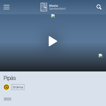
Pipás
Dráma
2025