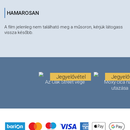
HAMAROSAN
A film jelenleg nem található meg a műsoron, kérjük látogass
vissza később.
Jegyelővétel
Jegyelő
Az Oak Street vége
Moxy cica n
utazása