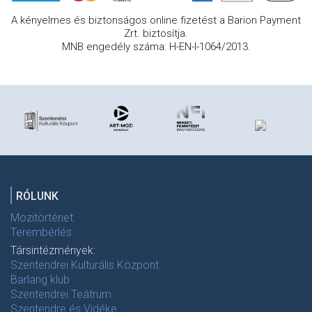
A kényelmes és biztonságos online fizetést a Barion Payment
Zrt. biztosítja.
MNB engedély száma: H-EN-I-1064/2013.
RÓLUNK
Mozitörténet
Terembérlés
Társintézmények:
Szentendrei Kulturális Központ
Barlang klub
Szentendrei Teátrum
Szentendre és Vidéke