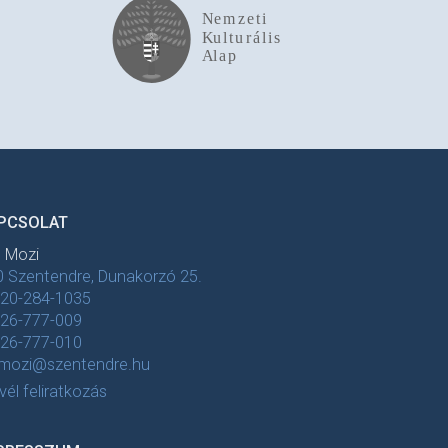
PCSOLAT
t Mozi
 Szentendre, Dunakorzó 25.
-20-284-1035
-26-777-009
-26-777-010
tmozi@szentendre.hu
evél feliratkozás