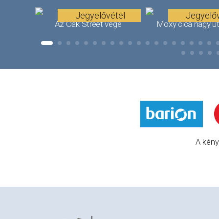
Jegyelővétel
Jegyelőv
Az Oak Street vége
Moxy cica nagy u
A kény