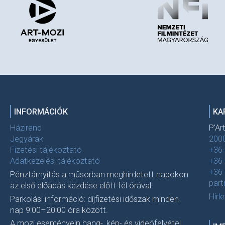
INFORMÁCIÓK
KA
Házirend
P'Ar
Jegyárak
2000
Fizetési tájékoztató
+36
Adatkezelési tájékoztató
+36
+36
Pénztárnyitás a műsorban meghirdetett napokon
par
az első előadás kezdése előtt fél órával.
Hírl
Parkolási információ: díjfizetési időszak minden
nap 9:00–20:00 óra között.
A mozi eseményein hang-, kép- és videófelvétel