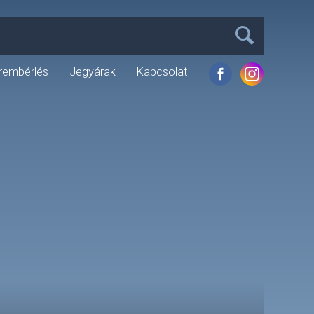
rembérlés
Jegyárak
Kapcsolat