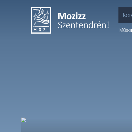
ker
Műso