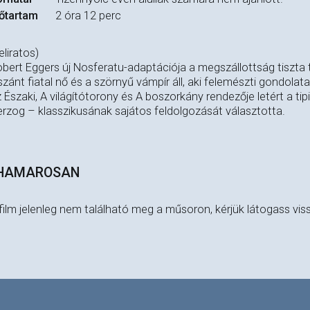
őtartam
2 óra 12 perc
eliratos)
bert Eggers új Nosferatu-adaptációja a megszállottság tiszta
szánt fiatal nő és a szörnyű vámpír áll, aki felemészti gondola
 Északi, A világítótorony és A boszorkány rendezője letért a tip
rzog – klasszikusának sajátos feldolgozását választotta.
HAMAROSAN
film jelenleg nem található meg a műsoron, kérjük látogass vis