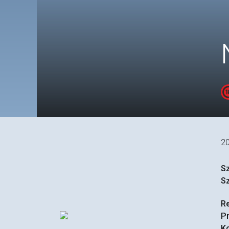
2
S
S
R
P
Ko