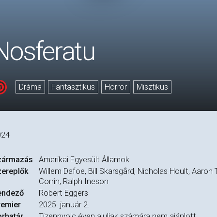
Nosferatu
Dráma
Fantasztikus
Horror
Misztikus
024
zármazás
Amerikai Egyesült Államok
zereplők
Willem Dafoe, Bill Skarsgård, Nicholas Hoult, Aaro
Corrin, Ralph Ineson
endező
Robert Eggers
remier
2025. január 2.
rhatár
Tizennyolc éven aluliak számára nem ajánlott.