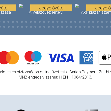
étel
Jegyelővétel
Jegyelő
tazása
A Velázquez-rejtély
Akik igazán szám
elmes és biztonságos online fizetést a Barion Payment Zrt. bizt
MNB engedély száma: H-EN-I-1064/2013.