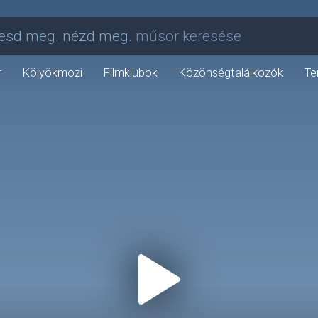
esd meg. nézd meg.
műsor keresése
r
Kölyökmozi
Filmklubok
Közönségtalálkozók
Te