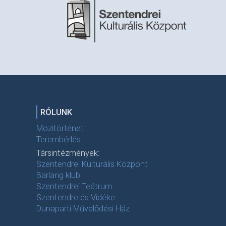
RÓLUNK
Mozitörténet
Terembérlés
Társintézmények:
Szentendrei Kulturális Központ
Barlang klub
Szentendrei Teátrum
Szentendre és Vidéke
Dunaparti Művelődési Ház