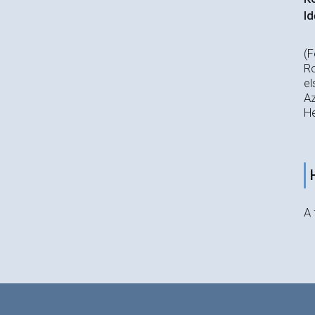
Id
(F
Ro
el
Az
He
A 