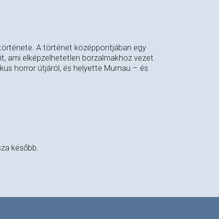
 története. A történet középpontjában egy
tait, ami elképzelhetetlen borzalmakhoz vezet.
ikus horror útjáról, és helyette Murnau – és
sza később.