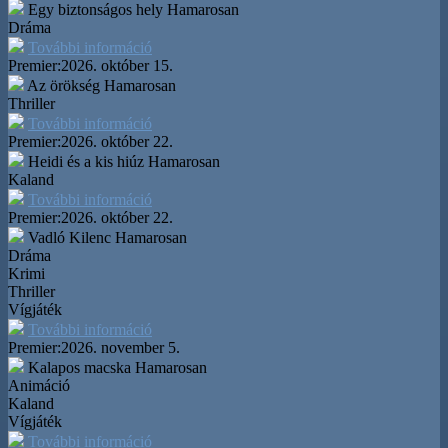
Egy biztonságos hely
Hamarosan
Dráma
További információ
Premier:
2026. október 15.
Az örökség
Hamarosan
Thriller
További információ
Premier:
2026. október 22.
Heidi és a kis hiúz
Hamarosan
Kaland
További információ
Premier:
2026. október 22.
Vadló Kilenc
Hamarosan
Dráma
Krimi
Thriller
Vígjáték
További információ
Premier:
2026. november 5.
Kalapos macska
Hamarosan
Animáció
Kaland
Vígjáték
További információ