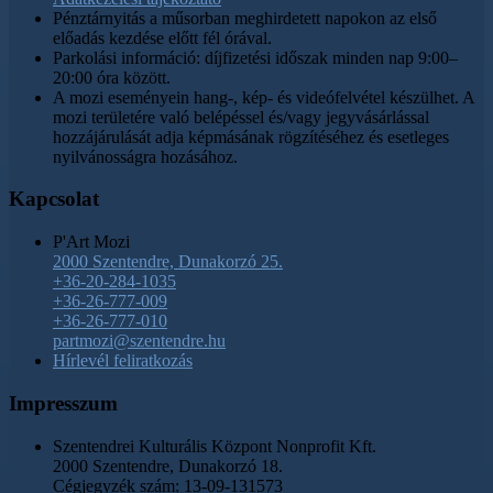
Pénztárnyitás a műsorban meghirdetett napokon az első
előadás kezdése előtt fél órával.
Parkolási információ: díjfizetési időszak minden nap 9:00–
20:00 óra között.
A mozi eseményein hang-, kép- és videófelvétel készülhet. A
mozi területére való belépéssel és/vagy jegyvásárlással
hozzájárulását adja képmásának rögzítéséhez és esetleges
nyilvánosságra hozásához.
Kapcsolat
P'Art Mozi
2000 Szentendre, Dunakorzó 25.
+36-20-284-1035
+36-26-777-009
+36-26-777-010
partmozi@szentendre.hu
Hírlevél feliratkozás
Impresszum
Szentendrei Kulturális Központ Nonprofit Kft.
2000 Szentendre, Dunakorzó 18.
Cégjegyzék szám: 13-09-131573