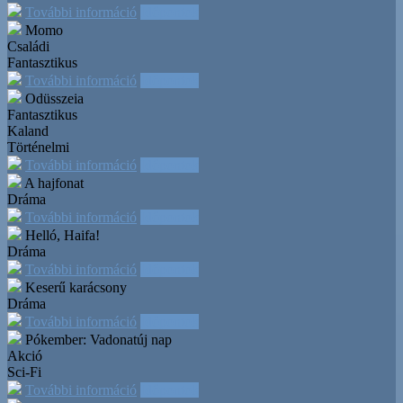
További információ
Időpontok
Momo
Családi
Fantasztikus
További információ
Időpontok
Odüsszeia
Fantasztikus
Kaland
Történelmi
További információ
Időpontok
A hajfonat
Dráma
További információ
Időpontok
Helló, Haifa!
Dráma
További információ
Időpontok
Keserű karácsony
Dráma
További információ
Időpontok
Pókember: Vadonatúj nap
Akció
Sci-Fi
További információ
Időpontok