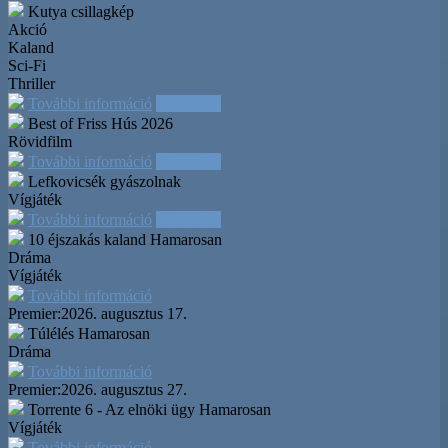
Kutya csillagkép
Akció
Kaland
Sci-Fi
Thriller
További információ
Időpontok
Best of Friss Hús 2026
Rövidfilm
További információ
Időpontok
Lefkovicsék gyászolnak
Vígjáték
További információ
Időpontok
10 éjszakás kaland
Hamarosan
Dráma
Vígjáték
További információ
Premier:
2026. augusztus 17.
Túlélés
Hamarosan
Dráma
További információ
Premier:
2026. augusztus 27.
Torrente 6 - Az elnöki ügy
Hamarosan
Vígjáték
További információ