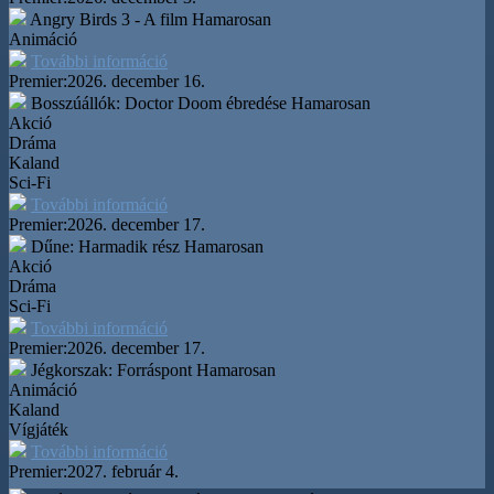
Angry Birds 3 - A film
Hamarosan
Animáció
További információ
Premier:
2026. december 16.
Bosszúállók: Doctor Doom ébredése
Hamarosan
Akció
Dráma
Kaland
Sci-Fi
További információ
Premier:
2026. december 17.
Dűne: Harmadik rész
Hamarosan
Akció
Dráma
Sci-Fi
További információ
Premier:
2026. december 17.
Jégkorszak: Forráspont
Hamarosan
Animáció
Kaland
Vígjáték
További információ
Premier:
2027. február 4.