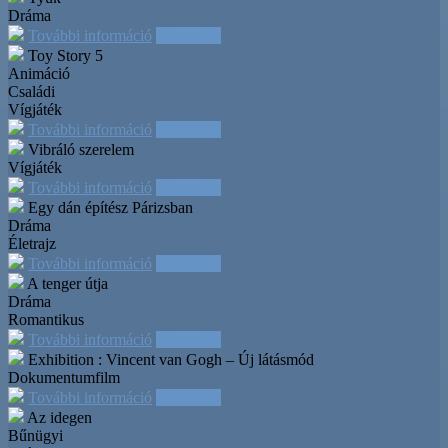
Dráma
További információ
Időpontok
Toy Story 5
Animáció
Családi
Vígjáték
További információ
Időpontok
Vibráló szerelem
Vígjáték
További információ
Időpontok
Egy dán építész Párizsban
Dráma
Életrajz
További információ
Időpontok
A tenger útja
Dráma
Romantikus
További információ
Időpontok
Exhibition : Vincent van Gogh – Új látásmód
Dokumentumfilm
További információ
Időpontok
Az idegen
Bűnügyi