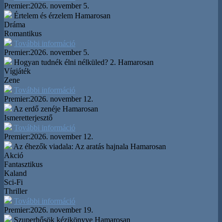
Premier:
2026. november 5.
Értelem és érzelem
Hamarosan
Dráma
Romantikus
További információ
Premier:
2026. november 5.
Hogyan tudnék élni nélküled? 2.
Hamarosan
Vígjáték
Zene
További információ
Premier:
2026. november 12.
Az erdő zenéje
Hamarosan
Ismeretterjesztő
További információ
Premier:
2026. november 12.
Az éhezők viadala: Az aratás hajnala
Hamarosan
Akció
Fantasztikus
Kaland
Sci-Fi
Thriller
További információ
Premier:
2026. november 19.
Szuperhősök kézikönyve
Hamarosan