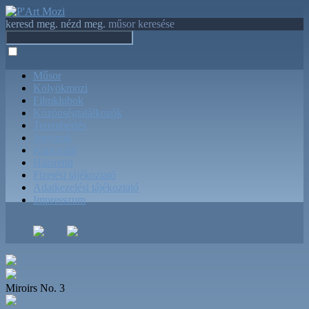
keresd meg. nézd meg.
műsor keresése
Műsor
Kölyökmozi
Filmklubok
Közönségtalálkozók
Terembérlés
Jegyárak
Kapcsolat
Házirend
Fizetési tájékoztató
Adatkezelési tájékoztató
Impresszum
Miroirs No. 3