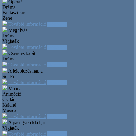
Opera!
Dráma
Fantasztikus
Zene
További információ
Időpontok
Meghívás.
Dráma
Vígjáték
További információ
Időpontok
Csendes barát
Dráma
További információ
Időpontok
A leleplezés napja
Sci-Fi
További információ
Időpontok
Vaiana
Animáció
Családi
Kaland
Musical
További információ
Időpontok
A pasi gyerekkel jön
Vígjáték
További információ
Időpontok