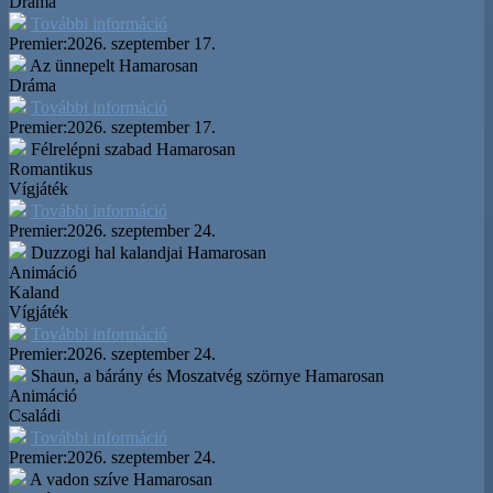
Dráma
További információ
Premier:
2026. szeptember 17.
Az ünnepelt
Hamarosan
Dráma
További információ
Premier:
2026. szeptember 17.
Félrelépni szabad
Hamarosan
Romantikus
Vígjáték
További információ
Premier:
2026. szeptember 24.
Duzzogi hal kalandjai
Hamarosan
Animáció
Kaland
Vígjáték
További információ
Premier:
2026. szeptember 24.
Shaun, a bárány és Moszatvég szörnye
Hamarosan
Animáció
Családi
További információ
Premier:
2026. szeptember 24.
A vadon szíve
Hamarosan