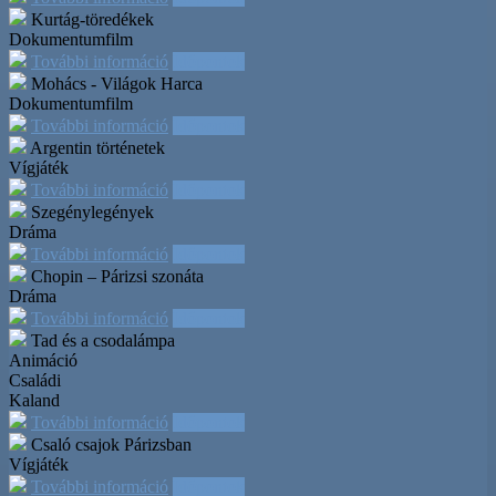
Kurtág-töredékek
Dokumentumfilm
További információ
Időpontok
Mohács - Világok Harca
Dokumentumfilm
További információ
Időpontok
Argentin történetek
Vígjáték
További információ
Időpontok
Szegénylegények
Dráma
További információ
Időpontok
Chopin – Párizsi szonáta
Dráma
További információ
Időpontok
Tad és a csodalámpa
Animáció
Családi
Kaland
További információ
Időpontok
Csaló csajok Párizsban
Vígjáték
További információ
Időpontok