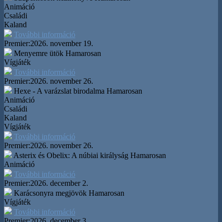
Animáció
Családi
Kaland
További információ
Premier:
2026. november 19.
Menyemre ütök
Hamarosan
Vígjáték
További információ
Premier:
2026. november 26.
Hexe - A varázslat birodalma
Hamarosan
Animáció
Családi
Kaland
Vígjáték
További információ
Premier:
2026. november 26.
Asterix és Obelix: A núbiai királyság
Hamarosan
Animáció
További információ
Premier:
2026. december 2.
Karácsonyra megjövök
Hamarosan
Vígjáték
További információ
Premier:
2026. december 3.