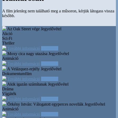
A film jelenleg nem található meg a műsoron, kérjük látogass vissza
később.
Az Oak Street vége
Jegyelővétel
Akció
Sci-Fi
Thriller
További információ
Időpontok
Moxy cica nagy utazása
Jegyelővétel
Animáció
További információ
Időpontok
A Velázquez-rejtély
Jegyelővétel
Dokumentumfilm
További információ
Időpontok
Akik igazán számítanak
Jegyelővétel
Dráma
Vígjáték
További információ
Időpontok
Örkény István: Válogatott egyperces novellák
Jegyelővétel
Animáció
További információ
Időpontok