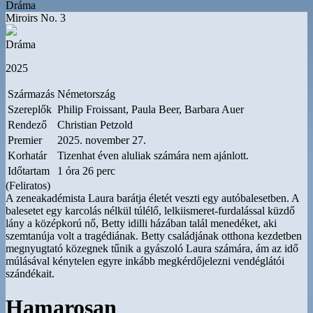
Dráma
Miroirs No. 3
Dráma
2025
Származás
Németország
Szereplők
Philip Froissant, Paula Beer, Barbara Auer
Rendező
Christian Petzold
Premier
2025. november 27.
Korhatár
Tizenhat éven aluliak számára nem ajánlott.
Időtartam
1 óra 26 perc
(Feliratos)
A zeneakadémista Laura barátja életét veszti egy autóbalesetben. A
balesetet egy karcolás nélkül túlélő, lelkiismeret-furdalással küzdő
lány a középkorú nő, Betty idilli házában talál menedéket, aki
szemtanúja volt a tragédiának. Betty családjának otthona kezdetben
megnyugtató közegnek tűnik a gyászoló Laura számára, ám az idő
múlásával kénytelen egyre inkább megkérdőjelezni vendéglátói
szándékait.
Hamarosan