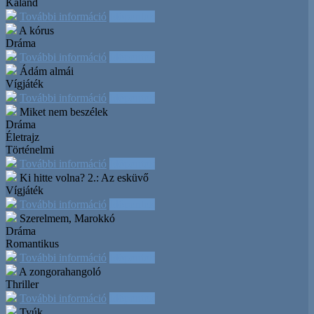
Kaland
További információ
Időpontok
A kórus
Dráma
További információ
Időpontok
Ádám almái
Vígjáték
További információ
Időpontok
Miket nem beszélek
Dráma
Életrajz
Történelmi
További információ
Időpontok
Ki hitte volna? 2.: Az esküvő
Vígjáték
További információ
Időpontok
Szerelmem, Marokkó
Dráma
Romantikus
További információ
Időpontok
A zongorahangoló
Thriller
További információ
Időpontok
Tyúk