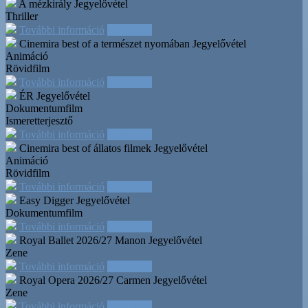
A mézkirály
Jegyelővétel
Thriller
További információ
Időpontok
Cinemira best of a természet nyomában
Jegyelővétel
Animáció
Rövidfilm
További információ
Időpontok
ÉR
Jegyelővétel
Dokumentumfilm
Ismeretterjesztő
További információ
Időpontok
Cinemira best of állatos filmek
Jegyelővétel
Animáció
Rövidfilm
További információ
Időpontok
Easy Digger
Jegyelővétel
Dokumentumfilm
További információ
Időpontok
Royal Ballet 2026/27 Manon
Jegyelővétel
Zene
További információ
Időpontok
Royal Opera 2026/27 Carmen
Jegyelővétel
Zene
További információ
Időpontok