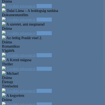
Dráma
További információ
Időpontok
Dalai Láma – A boldogság tanítása
Dokumentumfilm
További információ
Időpontok
A szeretet, ami megmarad
Dráma
További információ
Időpontok
Az ördög Pradát visel 2.
Dráma
Romantikus
Vígjáték
További információ
Időpontok
A Kreml mágusa
Thriller
További információ
Időpontok
Michael
Dráma
Életrajz
Történelmi
További információ
Időpontok
A kegyelem
Dráma
További információ
Időpontok