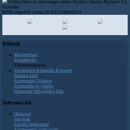
A kényelmes és biztonságos online fizetést a Barion Payment Zrt.
biztosítja.
MNB engedély száma: H-EN-I-1064/2013.
Rólunk
Mozitörténet
Terembérlés
Társintézmények:
Szentendrei Kulturális Központ
Barlang klub
Szentendrei Teátrum
Szentendre és Vidéke
Dunaparti Művelődési Ház
Információk
Házirend
Jegyárak
Fizetési tájékoztató
Adatkezelési tájékoztató