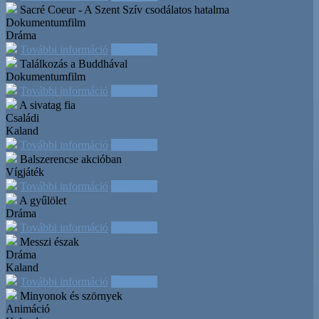
Sacré Coeur - A Szent Szív csodálatos hatalma
Dokumentumfilm
Dráma
További információ
Időpontok
Találkozás a Buddhával
Dokumentumfilm
További információ
Időpontok
A sivatag fia
Családi
Kaland
További információ
Időpontok
Balszerencse akcióban
Vígjáték
További információ
Időpontok
A gyűlölet
Dráma
További információ
Időpontok
Messzi észak
Dráma
Kaland
További információ
Időpontok
Minyonok és szörnyek
Animáció