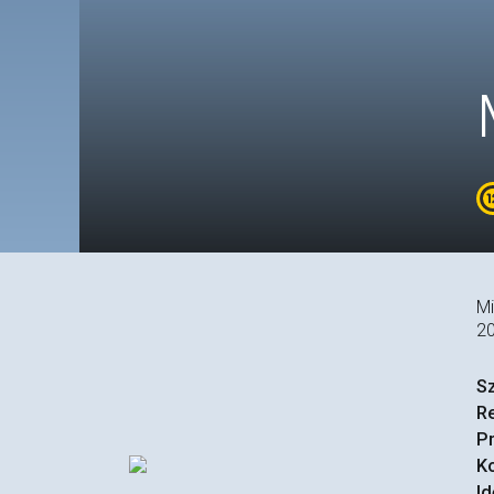
Mi
2
S
R
P
Ko
Id