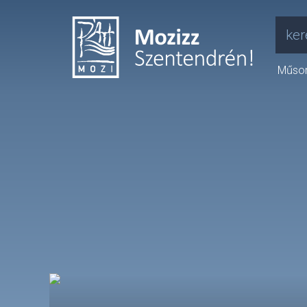
ker
Műso