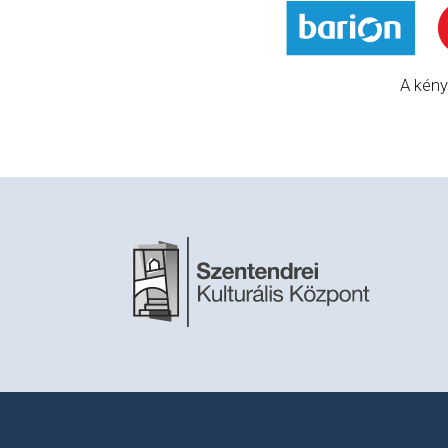
A kény