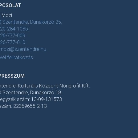
PCSOLAT
t Mozi
 Szentendre, Dunakorzó 25.
-20-284-1035
-26-777-009
-26-777-010
tmozi@szentendre.hu
evél feliratkozás
PRESSZUM
tendrei Kulturális Központ Nonprofit Kft.
 Szentendre, Dunakorzó 18.
jegyzék szám: 13-09-131573
szám: 22369655-2-13