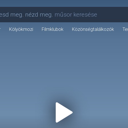
esd meg. nézd meg.
műsor keresése
r
Kölyökmozi
Filmklubok
Közönségtalálkozók
Te