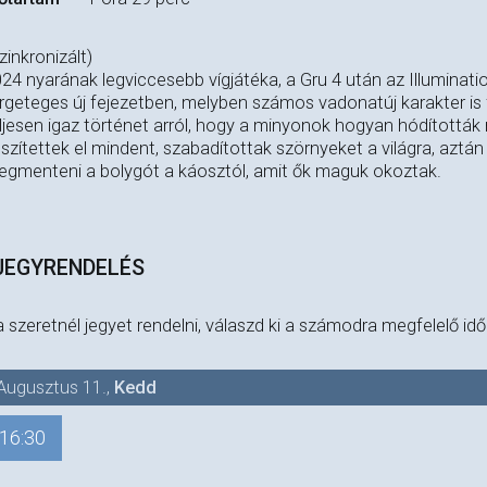
zinkronizált)
24 nyarának legviccesebb vígjátéka, a Gru 4 után az Illuminati
rgeteges új fejezetben, melyben számos vadonatúj karakter is
ljesen igaz történet arról, hogy a minyonok hogyan hódították 
szítettek el mindent, szabadítottak szörnyeket a világra, aztán
gmenteni a bolygót a káosztól, amit ők maguk okoztak.
JEGYRENDELÉS
 szeretnél jegyet rendelni, válaszd ki a számodra megfelelő id
Augusztus 11.
,
Kedd
16:30