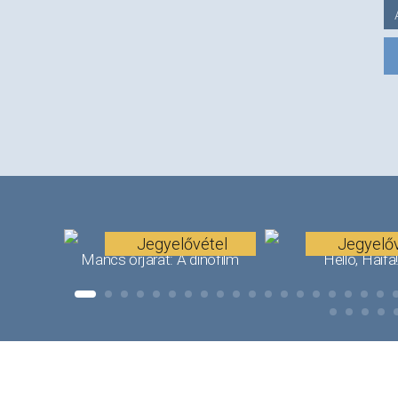
Jegyelővétel
Jegyelőv
Mancs őrjárat: A dínófilm
Helló, Haifa