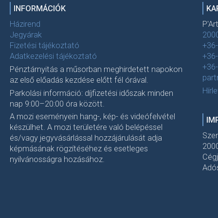
INFORMÁCIÓK
KA
Házirend
P'Ar
Jegyárak
2000
Fizetési tájékoztató
+36
Adatkezelési tájékoztató
+36
+36
Pénztárnyitás a műsorban meghirdetett napokon
par
az első előadás kezdése előtt fél órával.
Hírl
Parkolási információ: díjfizetési időszak minden
nap 9:00–20:00 óra között.
A mozi eseményein hang-, kép- és videófelvétel
IM
készülhet. A mozi területére való belépéssel
Szen
és/vagy jegyvásárlással hozzájárulását adja
2000
képmásának rögzítéséhez és esetleges
Cég
nyilvánosságra hozásához.
Adó