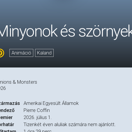
Minyonok és szörnye
Animáció
Kaland
nions & Monsters
026
zármazás
Amerikai Egyesült Államok
endező
Pierre Coffin
remier
2026. július 1.
rhatár
Tizenkét éven aluliak számára nem ajánlott.
őtartam
1 óra 29 perc