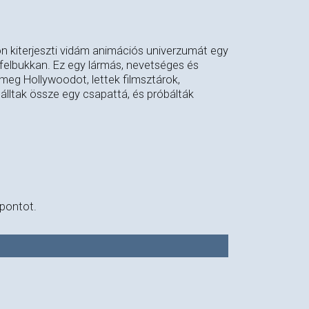
on kiterjeszti vidám animációs univerzumát egy
 felbukkan. Ez egy lármás, nevetséges és
meg Hollywoodot, lettek filmsztárok,
 álltak össze egy csapattá, és próbálták
őpontot.