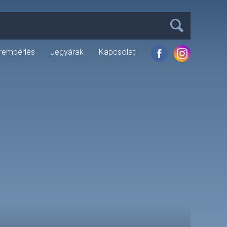
rembérlés
Jegyárak
Kapcsolat