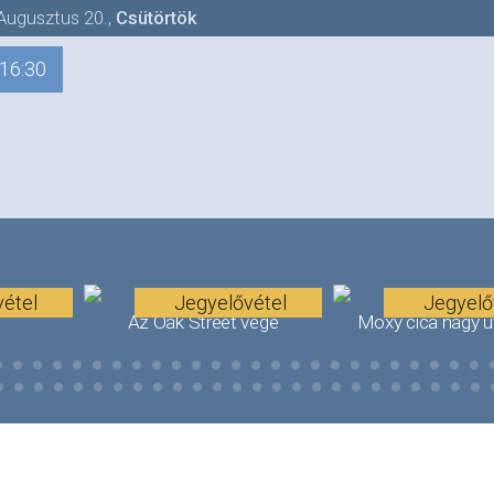
Augusztus 20.
,
Csütörtök
16:30
étel
Jegyelővétel
Jegyelő
!
Az Oak Street vége
Moxy cica nagy 