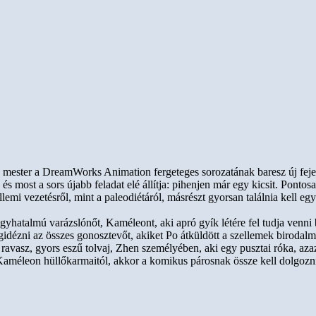
u mester a DreamWorks Animation fergeteges sorozatának baresz új feje
s most a sors újabb feladat elé állítja: pihenjen már egy kicsit. Pont
mi vezetésről, mint a paleodiétáról, másrészt gyorsan találnia kell egy
hatalmú varázslónőt, Kaméleont, aki apró gyík létére fel tudja venni b
gidézni az összes gonosztevőt, akiket Po átküldött a szellemek birodal
gy ravasz, gyors eszű tolvaj, Zhen személyében, aki egy pusztai róka, a
 Kaméleon hüllőkarmaitól, akkor a komikus párosnak össze kell dolgoz