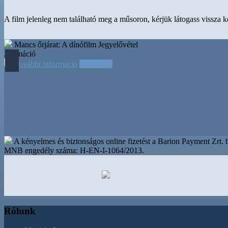
A film jelenleg nem található meg a műsoron, kérjük látogass vissza 
Mancs őrjárat: A dínófilm
Jegyelővétel
Animáció
További információ
Időpontok
A kényelmes és biztonságos online fizetést a Barion Payment Zrt. bi
MNB engedély száma: H-EN-I-1064/2013.
Rólunk