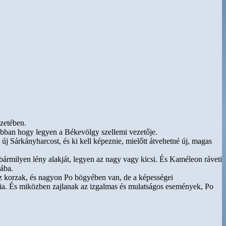
zetében.
osabban hogy legyen a Békevölgy szellemi vezetője.
 új Sárkányharcost, és ki kell képeznie, mielőtt átvehetné új, magas
ármilyen lény alakját, legyen az nagy vagy kicsi. És Kaméleon ráveti
mába.
zaz korzak, és nagyon Po bögyében van, de a képességei
nia. És miközben zajlanak az izgalmas és mulatságos események, Po