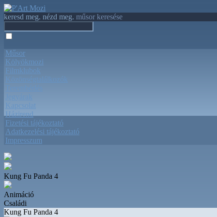
keresd meg. nézd meg.
műsor keresése
Műsor
Kölyökmozi
Filmklubok
Közönségtalálkozók
Terembérlés
Jegyárak
Kapcsolat
Házirend
Fizetési tájékoztató
Adatkezelési tájékoztató
Impresszum
Kung Fu Panda 4
Animáció
Családi
Kung Fu Panda 4