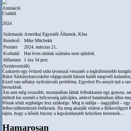
Animáció
Családi
2024
Származás
Amerikai Egyesült Államok, Kína
Rendező
Mike Mitchekk
Premier
2024. március 21.
Korhatár
Hat éven aluliak számára nem ajánlott.
Időtartam
1 óra 34 perc
(Szinkronizált)
Csaknem egy évtized után tavasszal visszatér a legkülönösebb kungf
Bátor Sárkányharcosként végigcsinált három halált megvető kalandot, é
Ezzel van néhány nyilvánvaló probléma. Egyrészt Po annyit tud a szelle
beosztását.
Ám ami még rosszabb, mostanában láttak felbukkanni egy gonosz, nagy
dülledt kis szemét a bölcsesség pálcájára, amivel hatalmában állna me
Pónak tehát segítségre lesz szüksége. Meg is találja – nagyjából – e
felbecsülhetetlenül értékesek. Ha meg akarják védeni a Békevölgyet
rájön, hogy a hősök bizony a legváratlanabb helyeken teremnek…
Hamarosan