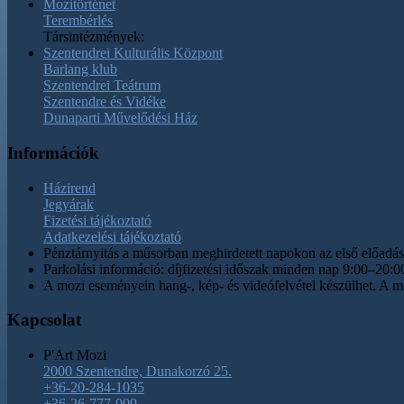
Mozitörténet
Terembérlés
Társintézmények:
Szentendrei Kulturális Központ
Barlang klub
Szentendrei Teátrum
Szentendre és Vidéke
Dunaparti Művelődési Ház
Információk
Házirend
Jegyárak
Fizetési tájékoztató
Adatkezelési tájékoztató
Pénztárnyitás a műsorban meghirdetett napokon az első előadás k
Parkolási információ: díjfizetési időszak minden nap 9:00–20:00
A mozi eseményein hang-, kép- és videófelvétel készülhet. A mo
Kapcsolat
P'Art Mozi
2000 Szentendre, Dunakorzó 25.
+36-20-284-1035
+36-26-777-009