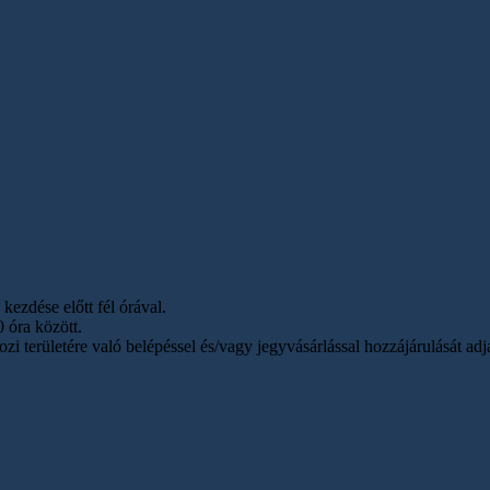
ezdése előtt fél órával.
 óra között.
zi területére való belépéssel és/vagy jegyvásárlással hozzájárulását a