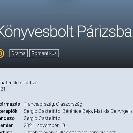
Könyvesbolt Párizsba
Dráma
Romantikus
 materiale emotivo
021
zármazás
Franciaország, Olaszország
zereplők
Sergio Castellitto, Bérénice Bejo, Matilda De Angelis
endező
Sergio Castellitto
remier
2021. november 18.
rhatár
Tizenhat éven aluliak számára nem ajánlott.