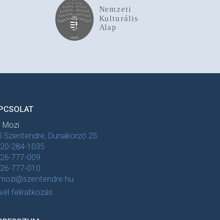
PCSOLAT
t Mozi
 Szentendre, Dunakorzó 25.
-20-284-1035
-26-777-009
-26-777-010
tmozi@szentendre.hu
evél feliratkozás