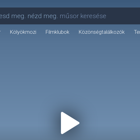
esd meg. nézd meg.
műsor keresése
r
Kölyökmozi
Filmklubok
Közönségtalálkozók
Te