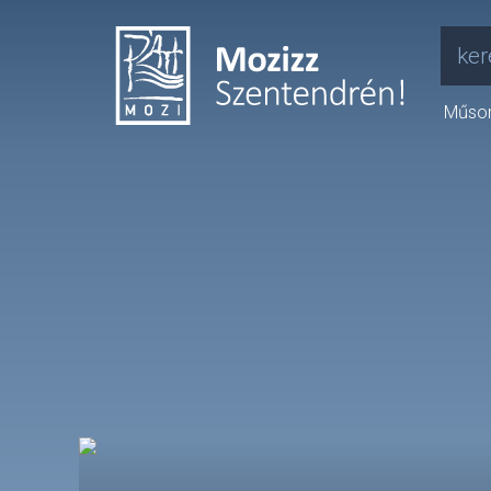
ker
Műso