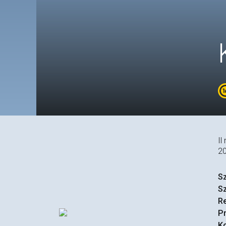
Il
2
S
S
R
P
Ko