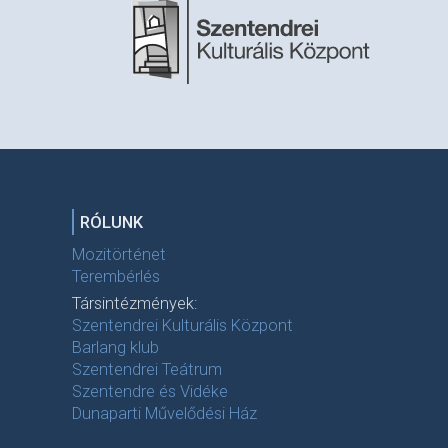
RÓLUNK
Mozitörténet
Terembérlés
Társintézmények:
Szentendrei Kulturális Központ
Barlang klub
Szentendrei Teátrum
Szentendre és Vidéke
Dunaparti Művelődési Ház