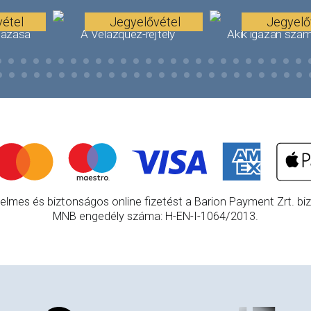
étel
Jegyelővétel
Jegyelő
tazása
A Velázquez-rejtély
Akik igazán szám
elmes és biztonságos online fizetést a Barion Payment Zrt. bizt
MNB engedély száma: H-EN-I-1064/2013.