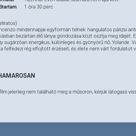
őtartam
1 óra 30 perc
eliratos)
ncenzo mindennapjai egyformán telnek: hangulatos párizsi ant
kásban bezártan élő lánya gondozása közt osztja meg idejét.
y sugárzóan energikus, különleges és gyönyörű nő, Yolande. V
ra felfedezi rég elfojtott érzéseit, és élete nem várt fordulatot 
HAMAROSAN
film jelenleg nem található meg a műsoron, kérjük látogass vis