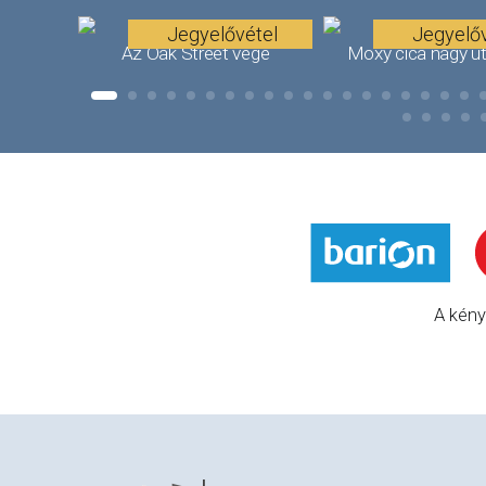
Jegyelővétel
Jegyelőv
Az Oak Street vége
Moxy cica nagy u
A kény