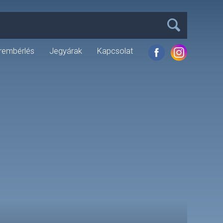
rembérlés
Jegyárak
Kapcsolat