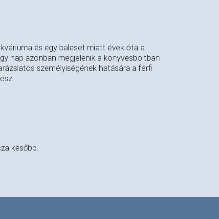
ikváriuma és egy baleset miatt évek óta a
 Egy nap azonban megjelenik a könyvesboltban
arázslatos személyiségének hatására a férfi
vesz.
sza később.