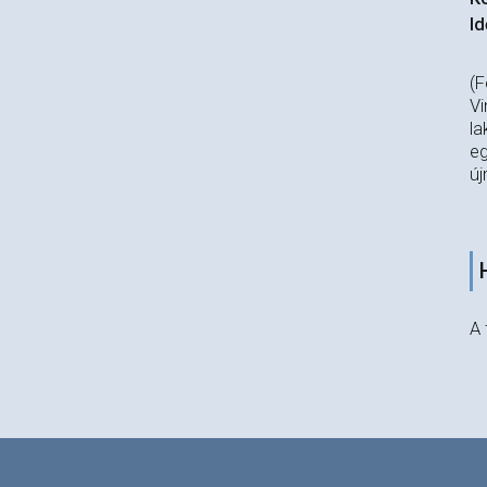
Id
(F
Vi
la
eg
új
A 