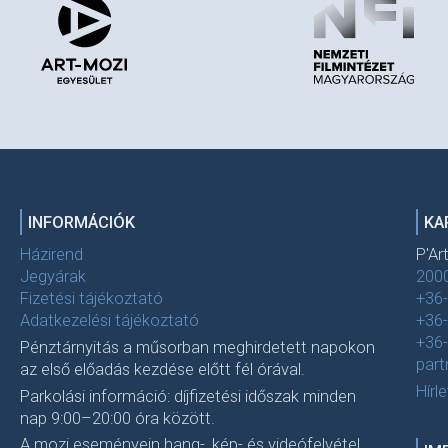
INFORMÁCIÓK
KA
Házirend
P'Ar
Jegyárak
2000
Fizetési tájékoztató
+36
Adatkezelési tájékoztató
+36
+36
Pénztárnyitás a műsorban meghirdetett napokon
par
az első előadás kezdése előtt fél órával.
Hírl
Parkolási információ: díjfizetési időszak minden
nap 9:00–20:00 óra között.
A mozi eseményein hang-, kép- és videófelvétel