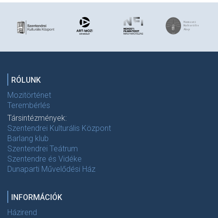
RÓLUNK
Mozitörténet
Terembérlés
Társintézmények:
Szentendrei Kulturális Központ
Barlang klub
Szentendrei Teátrum
Szentendre és Vidéke
Dunaparti Művelődési Ház
INFORMÁCIÓK
Házirend