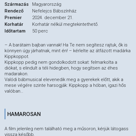
Származás
Magyarország
Rendező
Nefelejcs Bábszínház
Premier
2024. december 21.
Korhatár
Korhatár nélkül megtekintethető.
Időtartam
50 perc
– A barátaim bajban vannak! Ha Te nem segítesz rajtuk, ők is
könnyen úgy járhatnak, mint én! – kérlelte az átfázott madárka
Kippkoppot.
Kippkopp pedig nem gondolkodott sokat: felmarkolta a
diókat, s elindult a téli hidegben, hogy segítsen az éhes
madarakon.
Valódi bábmusical elevenedik meg a gyerekek előtt, akik a
mese végére szinte harsogják: Kippkopp a hóban, igazi hős
valóban…
HAMAROSAN
A film jelenleg nem található meg a műsoron, kérjük látogass
vissza később.