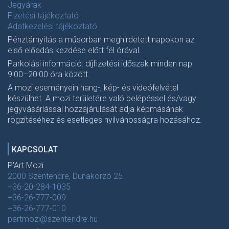
Jegyárak
Fizetési tájékoztató
Adatkezelési tájékoztató
Pénztárnyitás a műsorban meghirdetett napokon az
első előadás kezdése előtt fél órával.
Parkolási információ: díjfizetési időszak minden nap
9:00–20:00 óra között.
A mozi eseményein hang-, kép- és videófelvétel
készülhet. A mozi területére való belépéssel és/vagy
jegyvásárlással hozzájárulását adja képmásának
rögzítéséhez és esetleges nyilvánosságra hozásához.
KAPCSOLAT
P'Art Mozi
2000 Szentendre, Dunakorzó 25.
+36-20-284-1035
+36-26-777-009
+36-26-777-010
partmozi@szentendre.hu