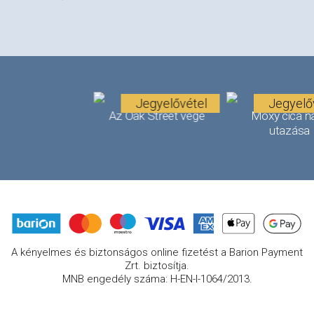
Jegyelővétel
Jegyelő
Az Oak Street vége
Moxy cica n
utazása
A kényelmes és biztonságos online fizetést a Barion Payment
Zrt. biztosítja.
MNB engedély száma: H-EN-I-1064/2013.