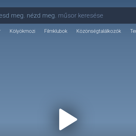
esd meg. nézd meg.
műsor keresése
r
Kölyökmozi
Filmklubok
Közönségtalálkozók
Te