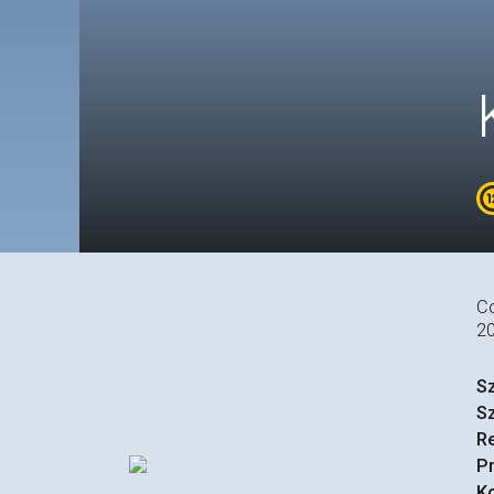
Co
2
S
S
R
P
Ko