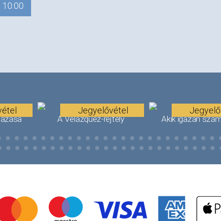
10:00
étel
Jegyelővétel
Jegyelő
tazása
A Velázquez-rejtély
Akik igazán szám