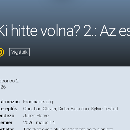
Ki hitte volna? 2.: Az 
Vígjáték
corico 2
026
zármazás
Franciaország
zereplők
Christian Clavier, Didier Bourdon, Sylvie Testud
endező
Julien Hervé
remier
2026. május 14.
rhatár
Tizenkét éven aluliak számára nem ajánlott.