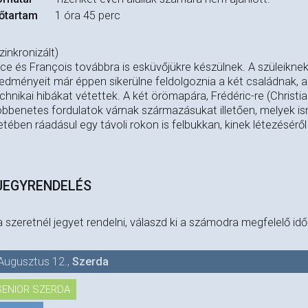
őtartam
1 óra 45 perc
zinkronizált)
ice és François továbbra is esküvőjükre készülnek. A szüleikn
edményeit már éppen sikerülne feldolgoznia a két családnak, am
chnikai hibákat vétettek. A két örömapára, Frédéric-re (Christia
bbenetes fordulatok várnak származásukat illetően, melyek ismé
etében ráadásul egy távoli rokon is felbukkan, kinek létezésérő
JEGYRENDELÉS
 szeretnél jegyet rendelni, válaszd ki a számodra megfelelő id
Augusztus 12.
,
Szerda
SENIOR SZERDA