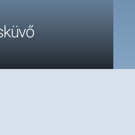
esküvő