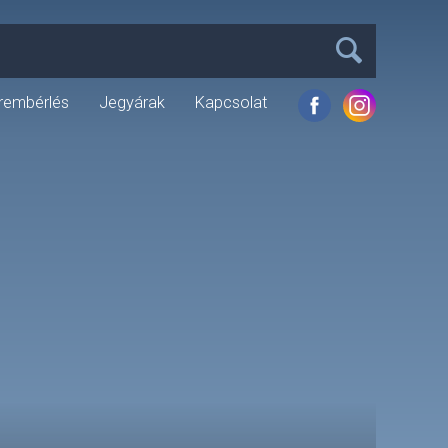
rembérlés
Jegyárak
Kapcsolat