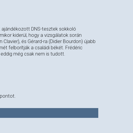
ek ajándékozott DNS-tesztek sokkoló
ikor kiderül, hogy a vizsgálatok során
n Clavier), és Gérard-ra (Didier Bourdon) újabb
t felborítják a családi békét. Frédéric
l eddig még csak nem is tudott.
őpontot.