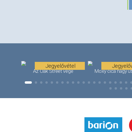
Jegyelővétel
Jegyelőv
Az Oak Street vége
Moxy cica nagy u