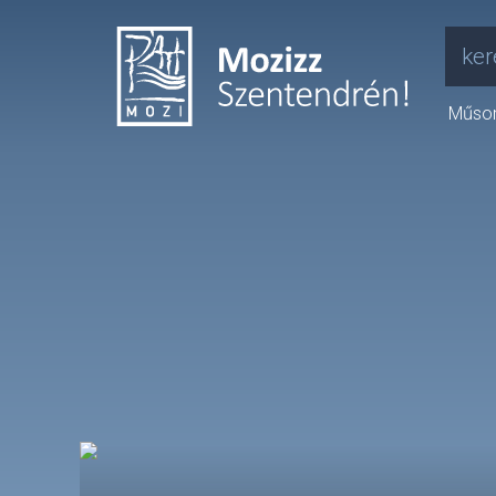
ker
Műso