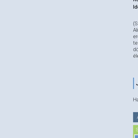
Id
(S
Al
er
te
dö
él
Ha