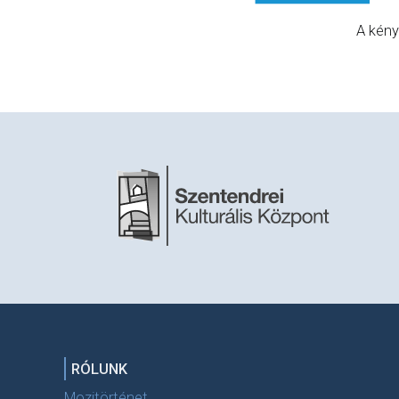
A kény
RÓLUNK
Mozitörténet