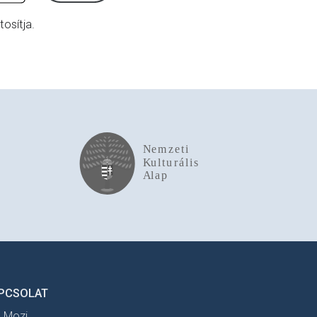
osítja.
PCSOLAT
t Mozi