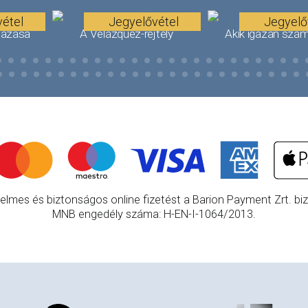
étel
Jegyelővétel
Jegyelő
tazása
A Velázquez-rejtély
Akik igazán szám
elmes és biztonságos online fizetést a Barion Payment Zrt. bizt
MNB engedély száma: H-EN-I-1064/2013.