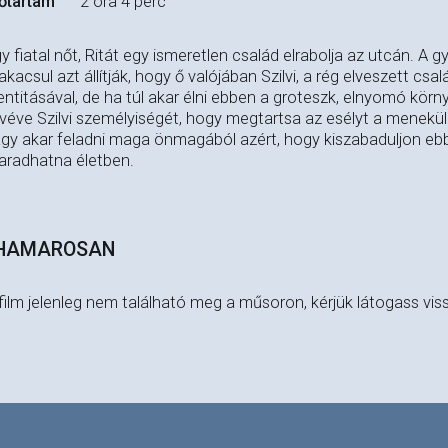
őtartam
2 óra 4 perc
y fiatal nőt, Ritát egy ismeretlen család elrabolja az utcán. 
kacsul azt állítják, hogy ő valójában Szilvi, a rég elveszett csal
entitásával, de ha túl akar élni ebben a groteszk, elnyomó körn
véve Szilvi személyiségét, hogy megtartsa az esélyt a menekül
gy akar feladni maga önmagából azért, hogy kiszabaduljon ebb
radhatna életben.
HAMAROSAN
film jelenleg nem található meg a műsoron, kérjük látogass vis