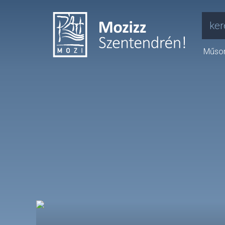
ker
Műso