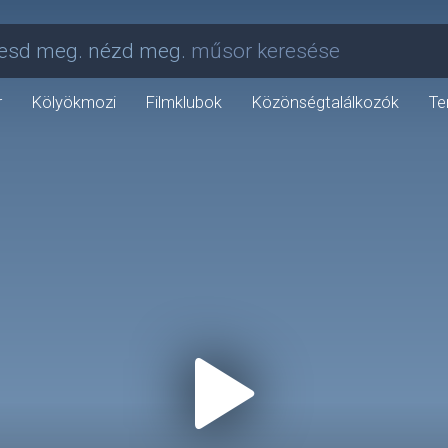
esd meg. nézd meg.
műsor keresése
r
Kölyökmozi
Filmklubok
Közönségtalálkozók
Te