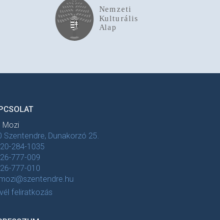
PCSOLAT
t Mozi
 Szentendre, Dunakorzó 25.
-20-284-1035
-26-777-009
-26-777-010
tmozi@szentendre.hu
evél feliratkozás