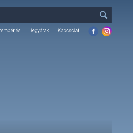
rembérlés
Jegyárak
Kapcsolat