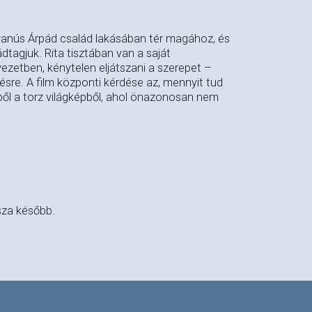
A gyanús Árpád család lakásában tér magához, és
ádtagjuk. Rita tisztában van a saját
yezetben, kénytelen eljátszani a szerepet –
ésre. A film központi kérdése az, mennyit tud
ől a torz világképből, ahol önazonosan nem
sza később.