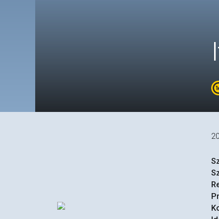
2
S
S
R
P
Ko