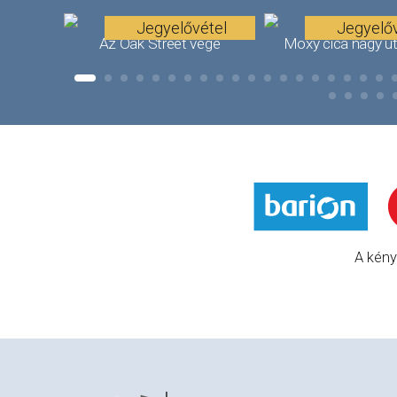
Jegyelővétel
Jegyelőv
Az Oak Street vége
Moxy cica nagy u
A kény