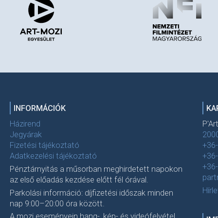
INFORMÁCIÓK
KA
Házirend
P'Ar
Jegyárak
2000
Fizetési tájékoztató
+36
Adatkezelési tájékoztató
+36
+36
Pénztárnyitás a műsorban meghirdetett napokon
par
az első előadás kezdése előtt fél órával.
Hírl
Parkolási információ: díjfizetési időszak minden
nap 9:00–20:00 óra között.
A mozi eseményein hang-, kép- és videófelvétel