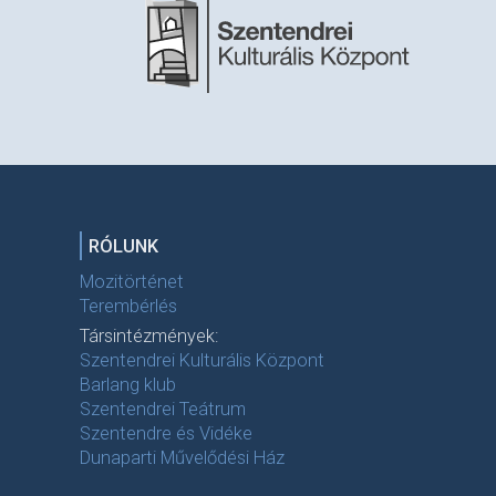
RÓLUNK
Mozitörténet
Terembérlés
Társintézmények:
Szentendrei Kulturális Központ
Barlang klub
Szentendrei Teátrum
Szentendre és Vidéke
Dunaparti Művelődési Ház