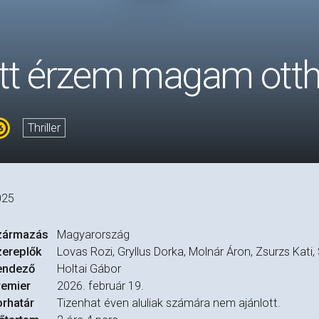
Itt érzem magam ott
Thriller
025
zármazás
Magyarország
zereplők
Lovas Rozi, Gryllus Dorka, Molnár Áron, Zsurzs Kati
endező
Holtai Gábor
remier
2026. február 19.
rhatár
Tizenhat éven aluliak számára nem ajánlott.