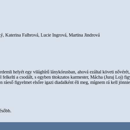
ý, Katerina Falbrová, Lucie Ingrová, Martina Jindrová
rdemli helyét egy világhírű lánykórusban, ahová ezáltal követi nővérét
felkelti a csodált, s egyben titokzatos karmester, Mácha (Juraj Loj) fi
n ráeső figyelmet elsőre igazi diadalként éli meg, mígnem rá kell jönni
később.