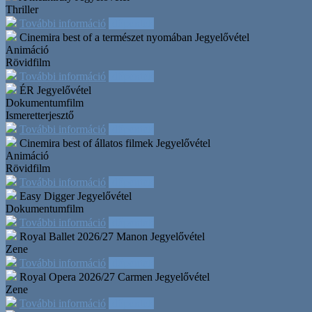
Thriller
További információ
Időpontok
Cinemira best of a természet nyomában
Jegyelővétel
Animáció
Rövidfilm
További információ
Időpontok
ÉR
Jegyelővétel
Dokumentumfilm
Ismeretterjesztő
További információ
Időpontok
Cinemira best of állatos filmek
Jegyelővétel
Animáció
Rövidfilm
További információ
Időpontok
Easy Digger
Jegyelővétel
Dokumentumfilm
További információ
Időpontok
Royal Ballet 2026/27 Manon
Jegyelővétel
Zene
További információ
Időpontok
Royal Opera 2026/27 Carmen
Jegyelővétel
Zene
További információ
Időpontok