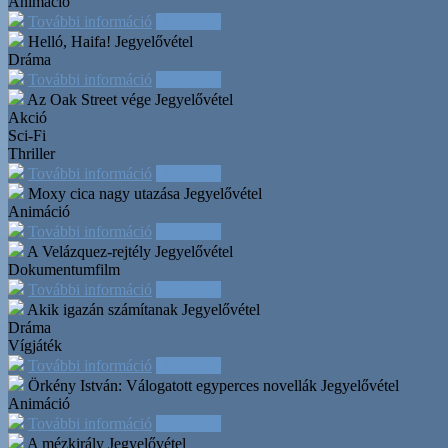
Animáció
További információ
Időpontok
Helló, Haifa!
Jegyelővétel
Dráma
További információ
Időpontok
Az Oak Street vége
Jegyelővétel
Akció
Sci-Fi
Thriller
További információ
Időpontok
Moxy cica nagy utazása
Jegyelővétel
Animáció
További információ
Időpontok
A Velázquez-rejtély
Jegyelővétel
Dokumentumfilm
További információ
Időpontok
Akik igazán számítanak
Jegyelővétel
Dráma
Vígjáték
További információ
Időpontok
Örkény István: Válogatott egyperces novellák
Jegyelővétel
Animáció
További információ
Időpontok
A mézkirály
Jegyelővétel