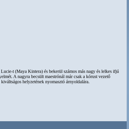
, Lucie-t (Maya Kintera) és bekerül számos más nagy és lelkes ifjú
gyelmét. A nagyra becsült maestrónál már csak a kórust vezető
e kiváltságos helyzetének nyomasztó árnyoldalára.