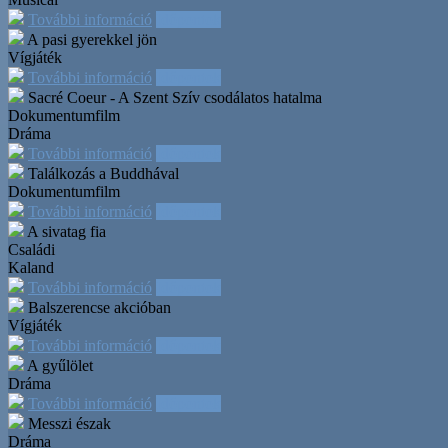
További információ
Időpontok
A pasi gyerekkel jön
Vígjáték
További információ
Időpontok
Sacré Coeur - A Szent Szív csodálatos hatalma
Dokumentumfilm
Dráma
További információ
Időpontok
Találkozás a Buddhával
Dokumentumfilm
További információ
Időpontok
A sivatag fia
Családi
Kaland
További információ
Időpontok
Balszerencse akcióban
Vígjáték
További információ
Időpontok
A gyűlölet
Dráma
További információ
Időpontok
Messzi észak
Dráma