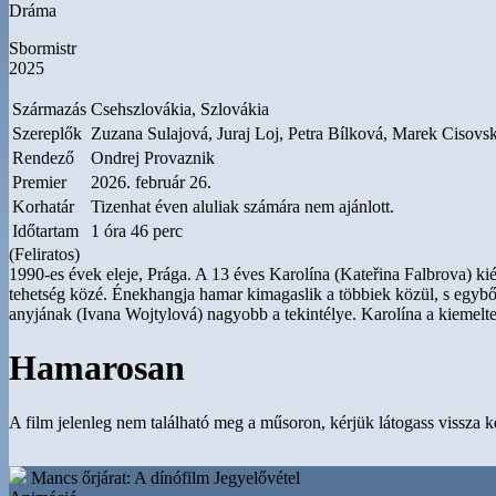
Dráma
Sbormistr
2025
Származás
Csehszlovákia, Szlovákia
Szereplők
Zuzana Sulajová, Juraj Loj, Petra Bílková, Marek Cisovsk
Rendező
Ondrej Provaznik
Premier
2026. február 26.
Korhatár
Tizenhat éven aluliak számára nem ajánlott.
Időtartam
1 óra 46 perc
(Feliratos)
1990-es évek eleje, Prága. A 13 éves Karolína (Kateřina Falbrova) kié
tehetség közé. Énekhangja hamar kimagaslik a többiek közül, s egyből 
anyjának (Ivana Wojtylová) nagyobb a tekintélye. Karolína a kiemelte
Hamarosan
A film jelenleg nem található meg a műsoron, kérjük látogass vissza 
Mancs őrjárat: A dínófilm
Jegyelővétel