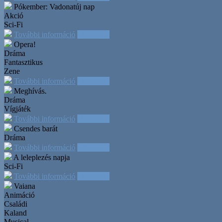
Pókember: Vadonatúj nap
Akció
Sci-Fi
További információ
Időpontok
Opera!
Dráma
Fantasztikus
Zene
További információ
Időpontok
Meghívás.
Dráma
Vígjáték
További információ
Időpontok
Csendes barát
Dráma
További információ
Időpontok
A leleplezés napja
Sci-Fi
További információ
Időpontok
Vaiana
Animáció
Családi
Kaland
Musical