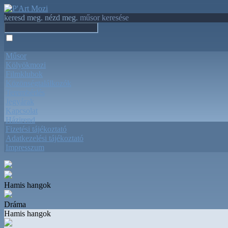
keresd meg. nézd meg.
műsor keresése
Műsor
Kölyökmozi
Filmklubok
Közönségtalálkozók
Terembérlés
Jegyárak
Kapcsolat
Házirend
Fizetési tájékoztató
Adatkezelési tájékoztató
Impresszum
Hamis hangok
Dráma
Hamis hangok