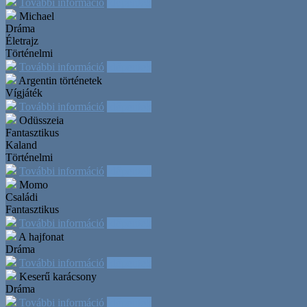
További információ
Időpontok
Michael
Dráma
Életrajz
Történelmi
További információ
Időpontok
Argentin történetek
Vígjáték
További információ
Időpontok
Odüsszeia
Fantasztikus
Kaland
Történelmi
További információ
Időpontok
Momo
Családi
Fantasztikus
További információ
Időpontok
A hajfonat
Dráma
További információ
Időpontok
Keserű karácsony
Dráma
További információ
Időpontok