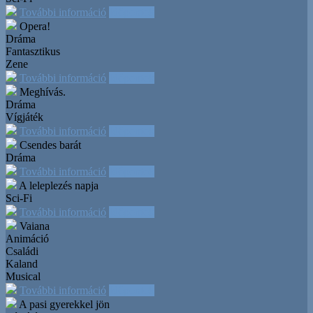
További információ
Időpontok
Opera!
Dráma
Fantasztikus
Zene
További információ
Időpontok
Meghívás.
Dráma
Vígjáték
További információ
Időpontok
Csendes barát
Dráma
További információ
Időpontok
A leleplezés napja
Sci-Fi
További információ
Időpontok
Vaiana
Animáció
Családi
Kaland
Musical
További információ
Időpontok
A pasi gyerekkel jön