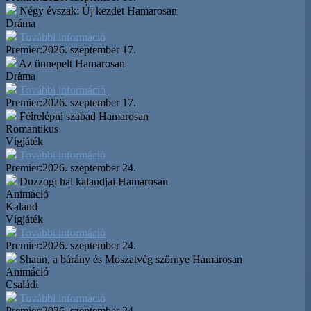
Négy évszak: Új kezdet
Hamarosan
Dráma
További információ
Premier:
2026. szeptember 17.
Az ünnepelt
Hamarosan
Dráma
További információ
Premier:
2026. szeptember 17.
Félrelépni szabad
Hamarosan
Romantikus
Vígjáték
További információ
Premier:
2026. szeptember 24.
Duzzogi hal kalandjai
Hamarosan
Animáció
Kaland
Vígjáték
További információ
Premier:
2026. szeptember 24.
Shaun, a bárány és Moszatvég szörnye
Hamarosan
Animáció
Családi
További információ
Premier:
2026. szeptember 24.