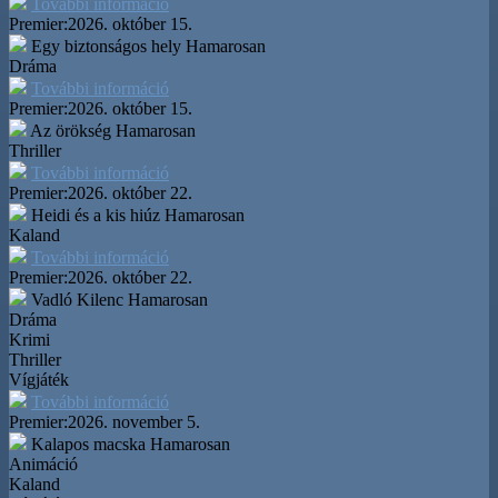
További információ
Premier:
2026. október 15.
Egy biztonságos hely
Hamarosan
Dráma
További információ
Premier:
2026. október 15.
Az örökség
Hamarosan
Thriller
További információ
Premier:
2026. október 22.
Heidi és a kis hiúz
Hamarosan
Kaland
További információ
Premier:
2026. október 22.
Vadló Kilenc
Hamarosan
Dráma
Krimi
Thriller
Vígjáték
További információ
Premier:
2026. november 5.
Kalapos macska
Hamarosan
Animáció
Kaland