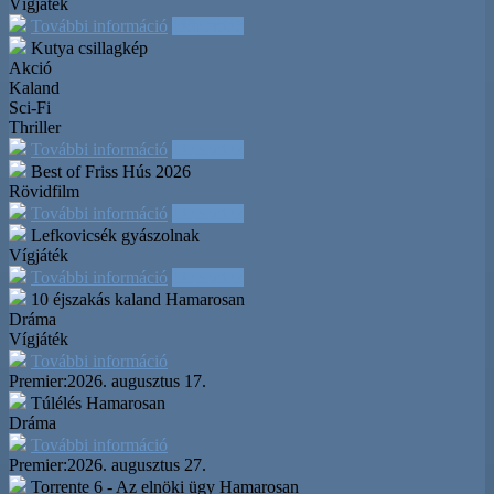
Vígjáték
További információ
Időpontok
Kutya csillagkép
Akció
Kaland
Sci-Fi
Thriller
További információ
Időpontok
Best of Friss Hús 2026
Rövidfilm
További információ
Időpontok
Lefkovicsék gyászolnak
Vígjáték
További információ
Időpontok
10 éjszakás kaland
Hamarosan
Dráma
Vígjáték
További információ
Premier:
2026. augusztus 17.
Túlélés
Hamarosan
Dráma
További információ
Premier:
2026. augusztus 27.
Torrente 6 - Az elnöki ügy
Hamarosan