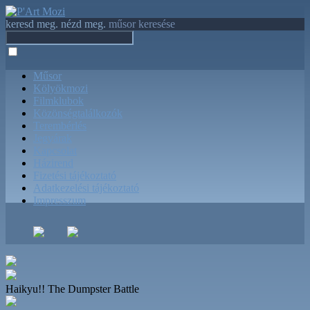
keresd meg. nézd meg.
műsor keresése
Műsor
Kölyökmozi
Filmklubok
Közönségtalálkozók
Terembérlés
Jegyárak
Kapcsolat
Házirend
Fizetési tájékoztató
Adatkezelési tájékoztató
Impresszum
Haikyu!! The Dumpster Battle