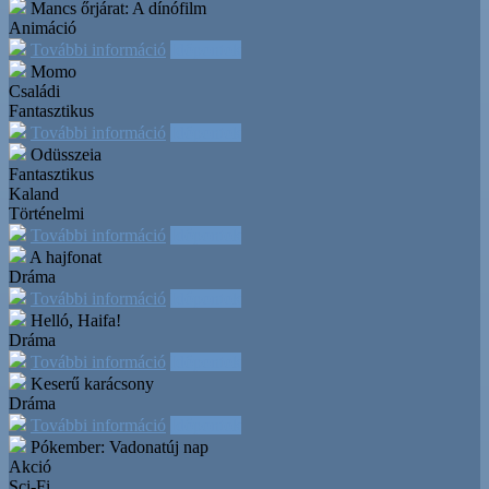
Mancs őrjárat: A dínófilm
Animáció
További információ
Időpontok
Momo
Családi
Fantasztikus
További információ
Időpontok
Odüsszeia
Fantasztikus
Kaland
Történelmi
További információ
Időpontok
A hajfonat
Dráma
További információ
Időpontok
Helló, Haifa!
Dráma
További információ
Időpontok
Keserű karácsony
Dráma
További információ
Időpontok
Pókember: Vadonatúj nap
Akció
Sci-Fi