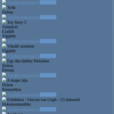
További információ
Időpontok
Tyúk
Dráma
További információ
Időpontok
Toy Story 5
Animáció
Családi
Vígjáték
További információ
Időpontok
Vibráló szerelem
Vígjáték
További információ
Időpontok
Egy dán építész Párizsban
Dráma
Életrajz
További információ
Időpontok
A tenger útja
Dráma
Romantikus
További információ
Időpontok
Exhibition : Vincent van Gogh – Új látásmód
Dokumentumfilm
További információ
Időpontok