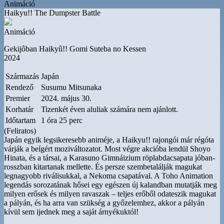
Animáció
Haikyu!! The Dumpster Battle
Animáció
Gekijôban Haikyû!! Gomi Suteba no Kessen
2024
Származás
Japán
Rendező
Susumu Mitsunaka
Premier
2024. május 30.
Korhatár
Tizenkét éven aluliak számára nem ajánlott.
Időtartam
1 óra 25 perc
(Feliratos)
Japán egyik legsikeresebb animéje, a Haikyu!! rajongói már régóta
várják a beígért moziváltozatot. Most végre akcióba lendül Shoyo
Hinata, és a társai, a Karasuno Gimnáizium röplabdacsapata jóban-
rosszban kitartanak mellette. És persze szembetalálják magukat
legnagyobb riválisukkal, a Nekoma csapatával. A Toho Animation
legendás sorozatának hősei egy egészen új kalandban mutatják meg
milyen erősek és milyen ravaszak – teljes erőből odateszik magukat
a pályán, és ha arra van szükség a győzelemhez, akkor a pályán
kívül sem ijednek meg a saját árnyékuktól!