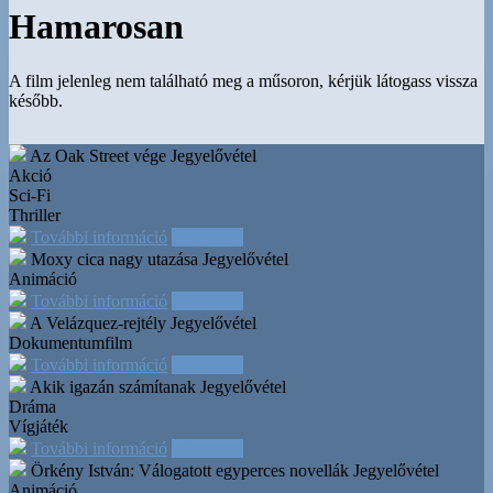
Hamarosan
A film jelenleg nem található meg a műsoron, kérjük látogass vissza
később.
Az Oak Street vége
Jegyelővétel
Akció
Sci-Fi
Thriller
További információ
Időpontok
Moxy cica nagy utazása
Jegyelővétel
Animáció
További információ
Időpontok
A Velázquez-rejtély
Jegyelővétel
Dokumentumfilm
További információ
Időpontok
Akik igazán számítanak
Jegyelővétel
Dráma
Vígjáték
További információ
Időpontok
Örkény István: Válogatott egyperces novellák
Jegyelővétel
Animáció