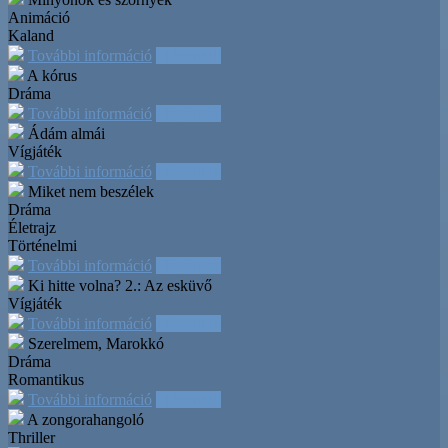
Animáció
Kaland
További információ
Időpontok
A kórus
Dráma
További információ
Időpontok
Ádám almái
Vígjáték
További információ
Időpontok
Miket nem beszélek
Dráma
Életrajz
Történelmi
További információ
Időpontok
Ki hitte volna? 2.: Az esküvő
Vígjáték
További információ
Időpontok
Szerelmem, Marokkó
Dráma
Romantikus
További információ
Időpontok
A zongorahangoló
Thriller