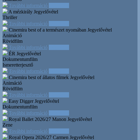
További információ
Időpontok
A mézkirály
Jegyelővétel
Thriller
További információ
Időpontok
Cinemira best of a természet nyomában
Jegyelővétel
Animáció
Rövidfilm
További információ
Időpontok
ÉR
Jegyelővétel
Dokumentumfilm
Ismeretterjesztő
További információ
Időpontok
Cinemira best of állatos filmek
Jegyelővétel
Animáció
Rövidfilm
További információ
Időpontok
Easy Digger
Jegyelővétel
Dokumentumfilm
További információ
Időpontok
Royal Ballet 2026/27 Manon
Jegyelővétel
Zene
További információ
Időpontok
Royal Opera 2026/27 Carmen
Jegyelővétel