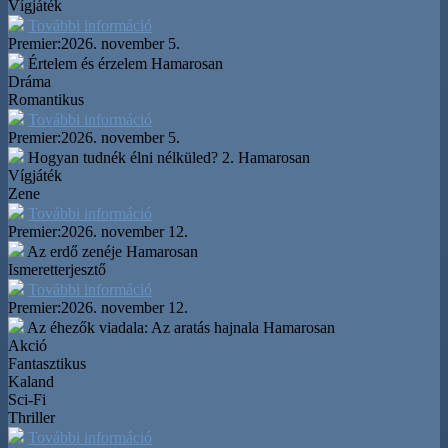
Vígjáték
További információ
Premier:
2026. november 5.
Értelem és érzelem
Hamarosan
Dráma
Romantikus
További információ
Premier:
2026. november 5.
Hogyan tudnék élni nélküled? 2.
Hamarosan
Vígjáték
Zene
További információ
Premier:
2026. november 12.
Az erdő zenéje
Hamarosan
Ismeretterjesztő
További információ
Premier:
2026. november 12.
Az éhezők viadala: Az aratás hajnala
Hamarosan
Akció
Fantasztikus
Kaland
Sci-Fi
Thriller
További információ