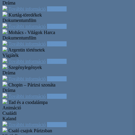
Dráma
További információ
Időpontok
Kurtág-töredékek
Dokumentumfilm
További információ
Időpontok
Mohács - Világok Harca
Dokumentumfilm
További információ
Időpontok
Argentin történetek
Vígjáték
További információ
Időpontok
Szegénylegények
Dráma
További információ
Időpontok
Chopin – Párizsi szonáta
Dráma
További információ
Időpontok
Tad és a csodalámpa
Animáció
Családi
Kaland
További információ
Időpontok
Csaló csajok Párizsban