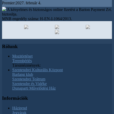
Premier:
2027. február 4.
A kényelmes és biztonságos online fizetést a Barion Payment Zrt.
biztosítja.
MNB engedély száma: H-EN-I-1064/2013.
Rólunk
Mozitörténet
Terembérlés
Társintézmények:
Szentendrei Kulturális Központ
Barlang klub
Szentendrei Teátrum
Szentendre és Vidéke
Dunaparti Művelődési Ház
Információk
Házirend
Jegyárak