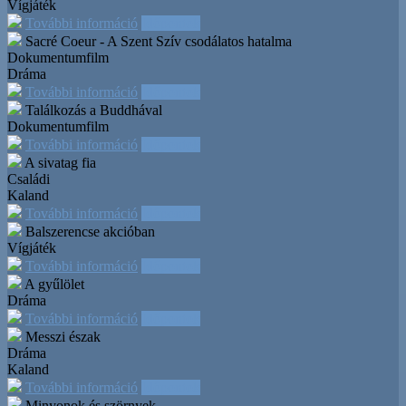
Vígjáték
További információ
Időpontok
Sacré Coeur - A Szent Szív csodálatos hatalma
Dokumentumfilm
Dráma
További információ
Időpontok
Találkozás a Buddhával
Dokumentumfilm
További információ
Időpontok
A sivatag fia
Családi
Kaland
További információ
Időpontok
Balszerencse akcióban
Vígjáték
További információ
Időpontok
A gyűlölet
Dráma
További információ
Időpontok
Messzi észak
Dráma
Kaland
További információ
Időpontok
Minyonok és szörnyek