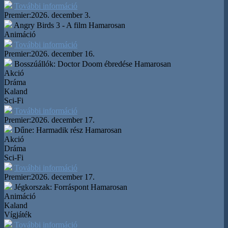
További információ
Premier:
2026. december 3.
Angry Birds 3 - A film
Hamarosan
Animáció
További információ
Premier:
2026. december 16.
Bosszúállók: Doctor Doom ébredése
Hamarosan
Akció
Dráma
Kaland
Sci-Fi
További információ
Premier:
2026. december 17.
Dűne: Harmadik rész
Hamarosan
Akció
Dráma
Sci-Fi
További információ
Premier:
2026. december 17.
Jégkorszak: Forráspont
Hamarosan
Animáció
Kaland
Vígjáték
További információ