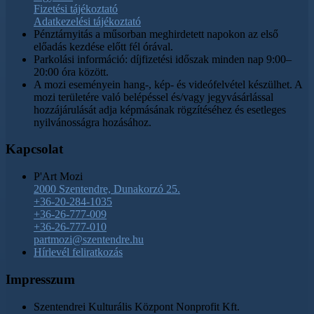
Fizetési tájékoztató
Adatkezelési tájékoztató
Pénztárnyitás a műsorban meghirdetett napokon az első
előadás kezdése előtt fél órával.
Parkolási információ: díjfizetési időszak minden nap 9:00–
20:00 óra között.
A mozi eseményein hang-, kép- és videófelvétel készülhet. A
mozi területére való belépéssel és/vagy jegyvásárlással
hozzájárulását adja képmásának rögzítéséhez és esetleges
nyilvánosságra hozásához.
Kapcsolat
P'Art Mozi
2000 Szentendre, Dunakorzó 25.
+36-20-284-1035
+36-26-777-009
+36-26-777-010
partmozi@szentendre.hu
Hírlevél feliratkozás
Impresszum
Szentendrei Kulturális Központ Nonprofit Kft.