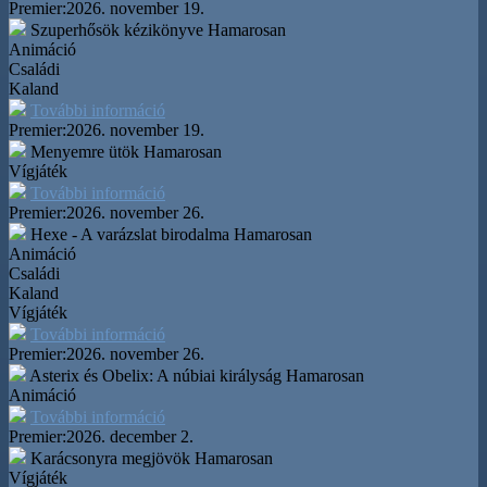
Premier:
2026. november 19.
Szuperhősök kézikönyve
Hamarosan
Animáció
Családi
Kaland
További információ
Premier:
2026. november 19.
Menyemre ütök
Hamarosan
Vígjáték
További információ
Premier:
2026. november 26.
Hexe - A varázslat birodalma
Hamarosan
Animáció
Családi
Kaland
Vígjáték
További információ
Premier:
2026. november 26.
Asterix és Obelix: A núbiai királyság
Hamarosan
Animáció
További információ
Premier:
2026. december 2.
Karácsonyra megjövök
Hamarosan
Vígjáték