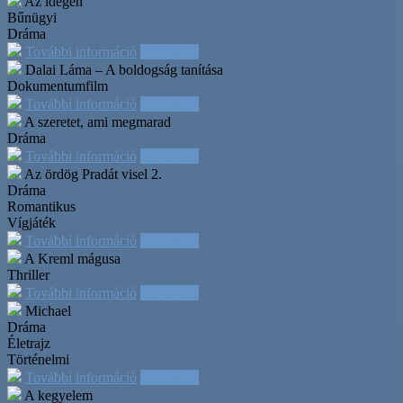
Az idegen
Bűnügyi
Dráma
További információ
Időpontok
Dalai Láma – A boldogság tanítása
Dokumentumfilm
További információ
Időpontok
A szeretet, ami megmarad
Dráma
További információ
Időpontok
Az ördög Pradát visel 2.
Dráma
Romantikus
Vígjáték
További információ
Időpontok
A Kreml mágusa
Thriller
További információ
Időpontok
Michael
Dráma
Életrajz
Történelmi
További információ
Időpontok
A kegyelem