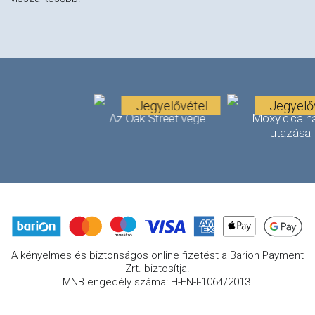
Jegyelővétel
Jegyelő
Az Oak Street vége
Moxy cica n
utazása
A kényelmes és biztonságos online fizetést a Barion Payment
Zrt. biztosítja.
MNB engedély száma: H-EN-I-1064/2013.