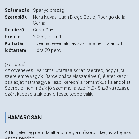
Származás
Spanyolország
Szereplők
Nora Navas, Juan Diego Botto, Rodrigo de la
Serna
Rendező
Cesc Gay
Premier
2026. január 1.
Korhatár
Tizenhat éven aluliak számára nem ajánlott.
Időtartam
1 óra 39 perc
(Feliratos)
Az ötvenéves Eva római utazása során ráébred, hogy újra
szerelemre vágyik. Barcelonába visszatérve új életet kezd:
családját hátrahagyva kezdi keresni a romantikus kalandokat.
Szerettei nem nézik jó szemmel a szerintük önző változást,
ezért kapcsolatuk egyre feszültebbé válik.
HAMAROSAN
A film jelenleg nem található meg a műsoron, kérjük látogass
vissza később.