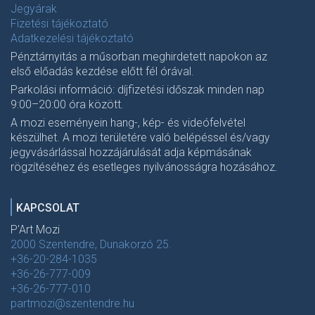
Jegyárak
Fizetési tájékoztató
Adatkezelési tájékoztató
Pénztárnyitás a műsorban meghirdetett napokon az
első előadás kezdése előtt fél órával.
Parkolási információ: díjfizetési időszak minden nap
9:00–20:00 óra között.
A mozi eseményein hang-, kép- és videófelvétel
készülhet. A mozi területére való belépéssel és/vagy
jegyvásárlással hozzájárulását adja képmásának
rögzítéséhez és esetleges nyilvánosságra hozásához.
KAPCSOLAT
P'Art Mozi
2000 Szentendre, Dunakorzó 25.
+36-20-284-1035
+36-26-777-009
+36-26-777-010
partmozi@szentendre.hu