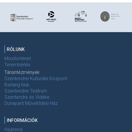
RÓLUNK
Mozitörténet
Terembérlés
Társintézmények:
Szentendrei Kulturális Központ
Barlang klub
Szentendrei Teátrum
Szentendre és Vidéke
Dunaparti Művelődési Ház
INFORMÁCIÓK
Házirend