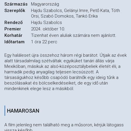
Származás
Magyarország
Szereplők
Hajdu Szabolcs, Gelányi Imre, Pető Kata, Tóth
Orsi, Szabó Domokos, Tankó Erika
Rendező
Hajdu Szabolcs
Premier
2024. október 10.
Korhatár
Tizenhat éven aluliak számára nem ajánlott.
Időtartam
1 óra 22 perc
Egy haláleset újra összehoz három régi barátot. Útjaik az évek
alatt társadalmilag szétváltak: egyiküket tanári állás várja
Mexikóban, másikuk az alsó-középosztálybeliek életét éli, a
harmadik pedig anyagilag teljesen lecsúszott. A
társaságukhoz később csapódó barátnők egy ideig tűrik a
beszólásaikat és bölcselkedéseiket, de egy idő után
mindenkinek elege lesz a másikból.
HAMAROSAN
A film jelenleg nem található meg a műsoron, kérjük látogass
vissza később.