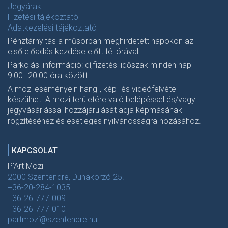
Jegyárak
Fizetési tájékoztató
Adatkezelési tájékoztató
Pénztárnyitás a műsorban meghirdetett napokon az
első előadás kezdése előtt fél órával.
Parkolási információ: díjfizetési időszak minden nap
9:00–20:00 óra között.
A mozi eseményein hang-, kép- és videófelvétel
készülhet. A mozi területére való belépéssel és/vagy
jegyvásárlással hozzájárulását adja képmásának
rögzítéséhez és esetleges nyilvánosságra hozásához.
KAPCSOLAT
P'Art Mozi
2000 Szentendre, Dunakorzó 25.
+36-20-284-1035
+36-26-777-009
+36-26-777-010
partmozi@szentendre.hu