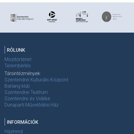
RÓLUNK
Mozitörténet
Terembérlés
Társintézmények:
Szentendrei Kulturális Központ
Barlang klub
Szentendrei Teátrum
Szentendre és Vidéke
Dunaparti Művelődési Ház
INFORMÁCIÓK
Házirend