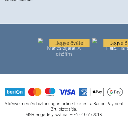
Jegyelővétel
Jegyelő
Mancs őrjárat: A
Helló, Haif
dínófilm
A kényelmes és biztonságos online fizetést a Barion Payment
Zrt. biztosítja.
MNB engedély száma: H-EN-I-1064/2013.