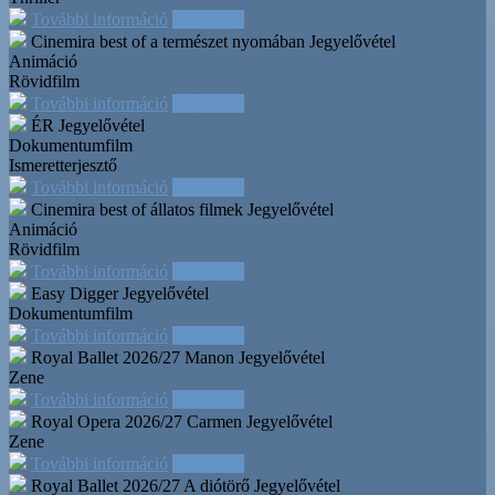
További információ
Időpontok
Cinemira best of a természet nyomában
Jegyelővétel
Animáció
Rövidfilm
További információ
Időpontok
ÉR
Jegyelővétel
Dokumentumfilm
Ismeretterjesztő
További információ
Időpontok
Cinemira best of állatos filmek
Jegyelővétel
Animáció
Rövidfilm
További információ
Időpontok
Easy Digger
Jegyelővétel
Dokumentumfilm
További információ
Időpontok
Royal Ballet 2026/27 Manon
Jegyelővétel
Zene
További információ
Időpontok
Royal Opera 2026/27 Carmen
Jegyelővétel
Zene
További információ
Időpontok
Royal Ballet 2026/27 A diótörő
Jegyelővétel