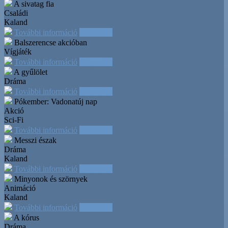
A sivatag fia
Családi
Kaland
További információ
Időpontok
Balszerencse akcióban
Vígjáték
További információ
Időpontok
A gyűlölet
Dráma
További információ
Időpontok
Pókember: Vadonatúj nap
Akció
Sci-Fi
További információ
Időpontok
Messzi észak
Dráma
Kaland
További információ
Időpontok
Minyonok és szörnyek
Animáció
Kaland
További információ
Időpontok
A kórus
Dráma