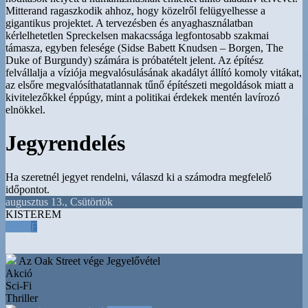
Mitterand ragaszkodik ahhoz, hogy közelről felügyelhesse a
gigantikus projektet. A tervezésben és anyaghasználatban
kérlelhetetlen Spreckelsen makacssága legfontosabb szakmai
támasza, egyben felesége (Sidse Babett Knudsen – Borgen, The
Duke of Burgundy) számára is próbatételt jelent. Az építész
felvállalja a víziója megvalósulásának akadályt állító komoly vitákat,
az elsőre megvalósíthatatlannak tűnő építészeti megoldások miatt a
kivitelezőkkel éppúgy, mint a politikai érdekek mentén lavírozó
elnökkel.
Jegyrendelés
Ha szeretnél jegyet rendelni, válaszd ki a számodra megfelelő
időpontot.
augusztus 13.
,
Csütörtök
KISTEREM
18:30
F
Az Oak Street vége
Jegyelővétel
Akció
Sci-Fi
Thriller