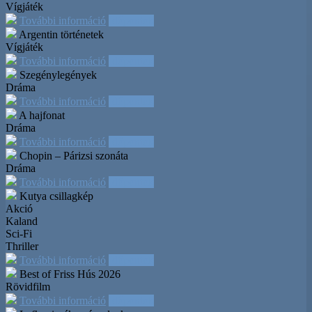
Vígjáték
További információ
Időpontok
Argentin történetek
Vígjáték
További információ
Időpontok
Szegénylegények
Dráma
További információ
Időpontok
A hajfonat
Dráma
További információ
Időpontok
Chopin – Párizsi szonáta
Dráma
További információ
Időpontok
Kutya csillagkép
Akció
Kaland
Sci-Fi
Thriller
További információ
Időpontok
Best of Friss Hús 2026
Rövidfilm
További információ
Időpontok