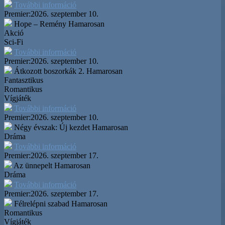
További információ
Premier:
2026. szeptember 10.
Hope – Remény
Hamarosan
Akció
Sci-Fi
További információ
Premier:
2026. szeptember 10.
Átkozott boszorkák 2.
Hamarosan
Fantasztikus
Romantikus
Vígjáték
További információ
Premier:
2026. szeptember 10.
Négy évszak: Új kezdet
Hamarosan
Dráma
További információ
Premier:
2026. szeptember 17.
Az ünnepelt
Hamarosan
Dráma
További információ
Premier:
2026. szeptember 17.
Félrelépni szabad
Hamarosan
Romantikus
Vígjáték