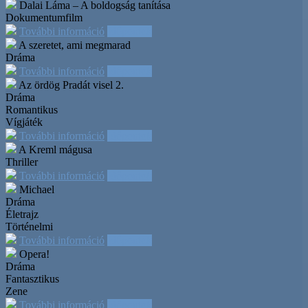
Dalai Láma – A boldogság tanítása
Dokumentumfilm
További információ
Időpontok
A szeretet, ami megmarad
Dráma
További információ
Időpontok
Az ördög Pradát visel 2.
Dráma
Romantikus
Vígjáték
További információ
Időpontok
A Kreml mágusa
Thriller
További információ
Időpontok
Michael
Dráma
Életrajz
Történelmi
További információ
Időpontok
Opera!
Dráma
Fantasztikus
Zene
További információ
Időpontok