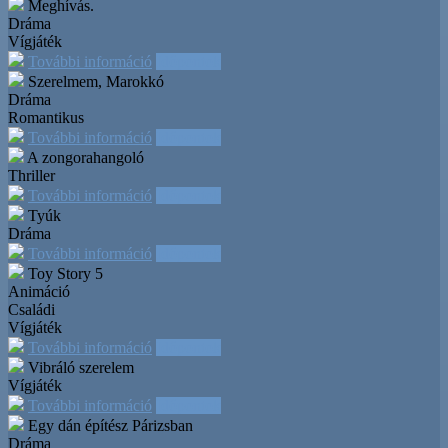
Meghívás.
Dráma
Vígjáték
További információ
Időpontok
Szerelmem, Marokkó
Dráma
Romantikus
További információ
Időpontok
A zongorahangoló
Thriller
További információ
Időpontok
Tyúk
Dráma
További információ
Időpontok
Toy Story 5
Animáció
Családi
Vígjáték
További információ
Időpontok
Vibráló szerelem
Vígjáték
További információ
Időpontok
Egy dán építész Párizsban
Dráma