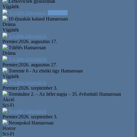
Lefkovicsék gyászolnak
Vígjáték
További információ
Időpontok
10 éjszakás kaland
Hamarosan
Dráma
Vígjáték
További információ
Premier:
2026. augusztus 17.
Túlélés
Hamarosan
Dráma
További információ
Premier:
2026. augusztus 27.
Torrente 6 - Az elnöki ügy
Hamarosan
Vígjáték
További információ
Premier:
2026. szeptember 3.
Terminátor 2. – Az ítélet napja – 35. évforduló
Hamarosan
Akció
Sci-Fi
További információ
Premier:
2026. szeptember 3.
Neonpokol
Hamarosan
Horror
Sci-Fi