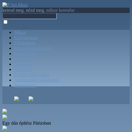
keresd meg. nézd meg.
műsor keresése
Műsor
Kölyökmozi
Filmklubok
Közönségtalálkozók
Terembérlés
Jegyárak
Kapcsolat
Házirend
Fizetési tájékoztató
Adatkezelési tájékoztató
Impresszum
Egy dán építész Párizsban