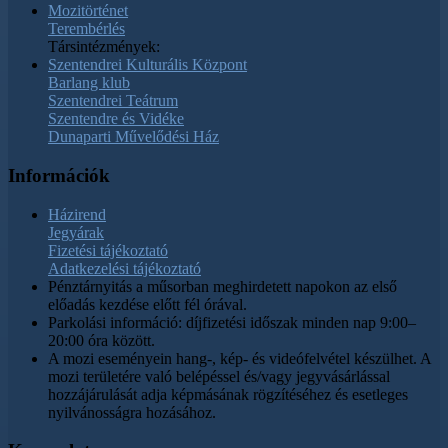
Mozitörténet
Terembérlés
Társintézmények:
Szentendrei Kulturális Központ
Barlang klub
Szentendrei Teátrum
Szentendre és Vidéke
Dunaparti Művelődési Ház
Információk
Házirend
Jegyárak
Fizetési tájékoztató
Adatkezelési tájékoztató
Pénztárnyitás a műsorban meghirdetett napokon az első
előadás kezdése előtt fél órával.
Parkolási információ: díjfizetési időszak minden nap 9:00–
20:00 óra között.
A mozi eseményein hang-, kép- és videófelvétel készülhet. A
mozi területére való belépéssel és/vagy jegyvásárlással
hozzájárulását adja képmásának rögzítéséhez és esetleges
nyilvánosságra hozásához.