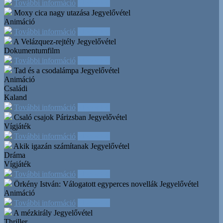
További információ
Időpontok
Moxy cica nagy utazása
Jegyelővétel
Animáció
További információ
Időpontok
A Velázquez-rejtély
Jegyelővétel
Dokumentumfilm
További információ
Időpontok
Tad és a csodalámpa
Jegyelővétel
Animáció
Családi
Kaland
További információ
Időpontok
Csaló csajok Párizsban
Jegyelővétel
Vígjáték
További információ
Időpontok
Akik igazán számítanak
Jegyelővétel
Dráma
Vígjáték
További információ
Időpontok
Örkény István: Válogatott egyperces novellák
Jegyelővétel
Animáció
További információ
Időpontok
A mézkirály
Jegyelővétel
Thriller