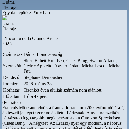
Dráma
Életrajz
Egy dán építész Párizsban
Dráma
Életrajz
L'Inconnu de la Grande Arche
2025
Származás
Dánia, Franciaország
Sidse Babett Knudsen, Claes Bang, Swann Arlaud,
Szereplők
Cédric Appietto, Xavier Dolan, Micha Lescot, Michel
Fau
Rendező
Stéphane Demoustier
Premier
2026. május 28.
Korhatár
Tizenkét éven aluliak számára nem ajánlott.
Időtartam
1 óra 47 perc
(Feliratos)
François Mitterand elnök a francia forradalom 200. évfordulójára új
építészeti jelképet szeretne építtetni Párizsnak. A nyílt nemzetközi
pályázaton legnagyobb meglepetésre a dán Otto von Spreckelsen
(Claes Bang – A négyzet, Az Északi) nyer egy modern, a háborús
hódítások helyett a humanizmusnak emléket állító diadalív tervével.