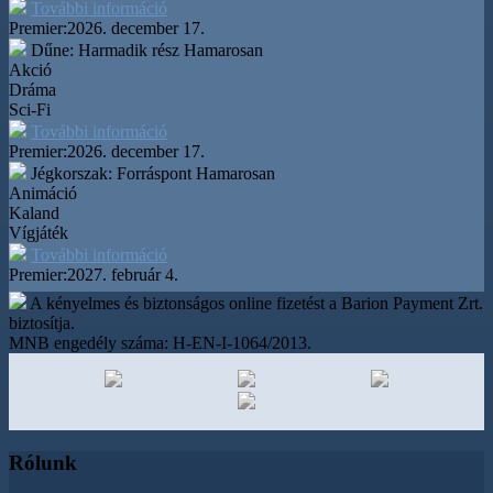
További információ
Premier:
2026. december 17.
Dűne: Harmadik rész
Hamarosan
Akció
Dráma
Sci-Fi
További információ
Premier:
2026. december 17.
Jégkorszak: Forráspont
Hamarosan
Animáció
Kaland
Vígjáték
További információ
Premier:
2027. február 4.
A kényelmes és biztonságos online fizetést a Barion Payment Zrt.
biztosítja.
MNB engedély száma: H-EN-I-1064/2013.
Rólunk