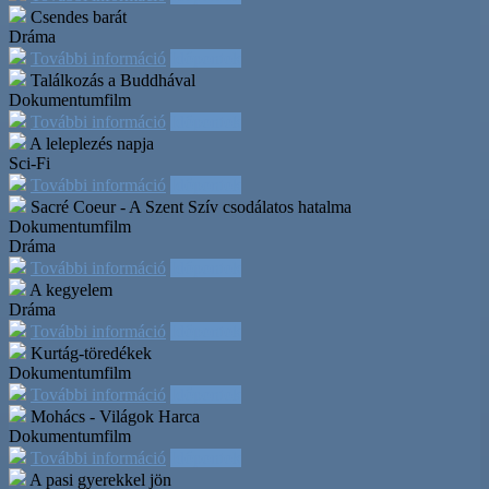
Csendes barát
Dráma
További információ
Időpontok
Találkozás a Buddhával
Dokumentumfilm
További információ
Időpontok
A leleplezés napja
Sci-Fi
További információ
Időpontok
Sacré Coeur - A Szent Szív csodálatos hatalma
Dokumentumfilm
Dráma
További információ
Időpontok
A kegyelem
Dráma
További információ
Időpontok
Kurtág-töredékek
Dokumentumfilm
További információ
Időpontok
Mohács - Világok Harca
Dokumentumfilm
További információ
Időpontok
A pasi gyerekkel jön