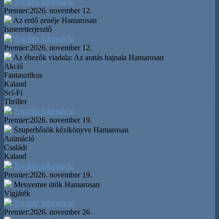
További információ
Premier:
2026. november 12.
Az erdő zenéje
Hamarosan
Ismeretterjesztő
További információ
Premier:
2026. november 12.
Az éhezők viadala: Az aratás hajnala
Hamarosan
Akció
Fantasztikus
Kaland
Sci-Fi
Thriller
További információ
Premier:
2026. november 19.
Szuperhősök kézikönyve
Hamarosan
Animáció
Családi
Kaland
További információ
Premier:
2026. november 19.
Menyemre ütök
Hamarosan
Vígjáték
További információ
Premier:
2026. november 26.