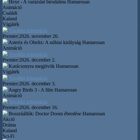
Hexe - A varázslat birodalma
Hamarosan
Animáció
Családi
Kaland
Vígjáték
További információ
Premier:
2026. november 26.
Asterix és Obelix: A núbiai királyság
Hamarosan
Animáció
További információ
Premier:
2026. december 2.
Karácsonyra megjövök
Hamarosan
Vígjáték
További információ
Premier:
2026. december 3.
Angry Birds 3 - A film
Hamarosan
Animáció
További információ
Premier:
2026. december 16.
Bosszúállók: Doctor Doom ébredése
Hamarosan
Akció
Dráma
Kaland
Sci-Fi