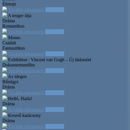
Életrajz
További információ
Időpontok
A tenger útja
Dráma
Romantikus
További információ
Időpontok
Momo
Családi
Fantasztikus
További információ
Időpontok
Exhibition : Vincent van Gogh – Új látásmód
Dokumentumfilm
További információ
Időpontok
Az idegen
Bűnügyi
Dráma
További információ
Időpontok
Helló, Haifa!
Dráma
További információ
Időpontok
Keserű karácsony
Dráma
További információ
Időpontok