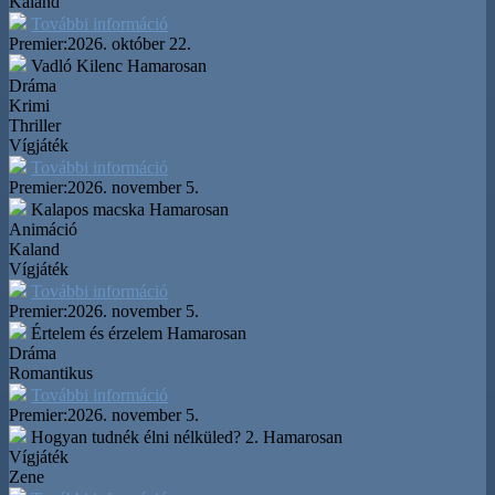
Kaland
További információ
Premier:
2026. október 22.
Vadló Kilenc
Hamarosan
Dráma
Krimi
Thriller
Vígjáték
További információ
Premier:
2026. november 5.
Kalapos macska
Hamarosan
Animáció
Kaland
Vígjáték
További információ
Premier:
2026. november 5.
Értelem és érzelem
Hamarosan
Dráma
Romantikus
További információ
Premier:
2026. november 5.
Hogyan tudnék élni nélküled? 2.
Hamarosan
Vígjáték
Zene