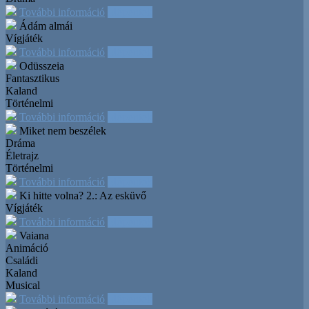
További információ
Időpontok
Ádám almái
Vígjáték
További információ
Időpontok
Odüsszeia
Fantasztikus
Kaland
Történelmi
További információ
Időpontok
Miket nem beszélek
Dráma
Életrajz
Történelmi
További információ
Időpontok
Ki hitte volna? 2.: Az esküvő
Vígjáték
További információ
Időpontok
Vaiana
Animáció
Családi
Kaland
Musical
További információ
Időpontok