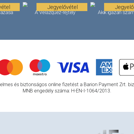
étel
Jegyelővétel
Jegyelő
tazása
A Velázquez-rejtély
Akik igazán szám
elmes és biztonságos online fizetést a Barion Payment Zrt. bizt
MNB engedély száma: H-EN-I-1064/2013.