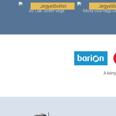
Jegyelővétel
Jegyelőv
Az Oak Street vége
Moxy cica nagy u
A kény