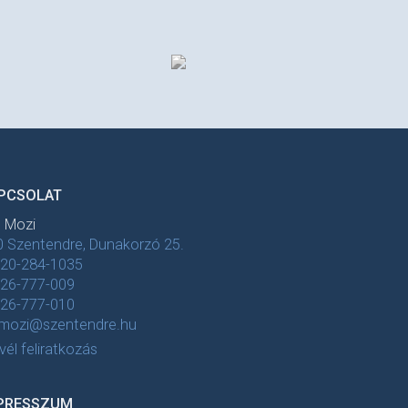
PCSOLAT
t Mozi
 Szentendre, Dunakorzó 25.
-20-284-1035
-26-777-009
-26-777-010
tmozi@szentendre.hu
evél feliratkozás
PRESSZUM