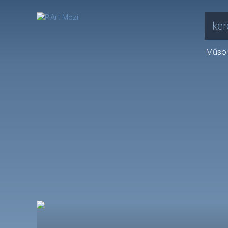
ker
Műso