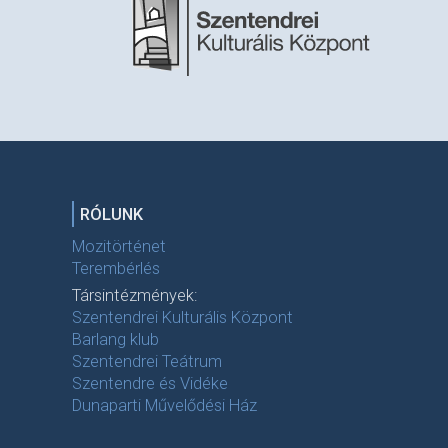
RÓLUNK
Mozitörténet
Terembérlés
Társintézmények:
Szentendrei Kulturális Központ
Barlang klub
Szentendrei Teátrum
Szentendre és Vidéke
Dunaparti Művelődési Ház