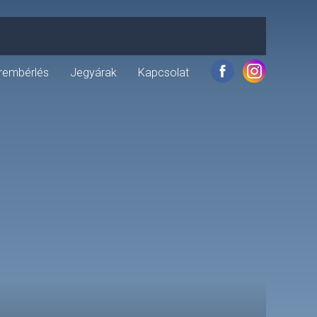
rembérlés
Jegyárak
Kapcsolat