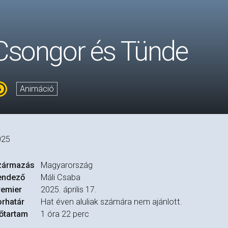
Csongor és Tünde
Animáció
025
zármazás
Magyarország
endező
Máli Csaba
remier
2025. április 17.
rhatár
Hat éven aluliak számára nem ajánlott.
őtartam
1 óra 22 perc