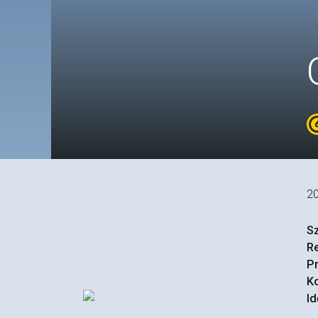
2
S
R
P
Ko
Id