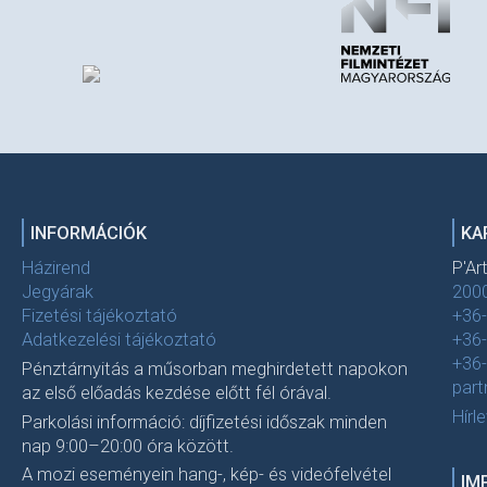
INFORMÁCIÓK
KA
Házirend
P'Ar
Jegyárak
2000
Fizetési tájékoztató
+36
Adatkezelési tájékoztató
+36
+36
Pénztárnyitás a műsorban meghirdetett napokon
par
az első előadás kezdése előtt fél órával.
Hírl
Parkolási információ: díjfizetési időszak minden
nap 9:00–20:00 óra között.
A mozi eseményein hang-, kép- és videófelvétel
IM