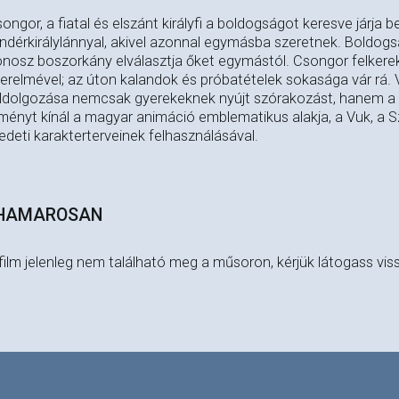
ongor, a fiatal és elszánt királyfi a boldogságot keresve járja be
ndérkirálylánnyal, akivel azonnal egymásba szeretnek. Boldog
nosz boszorkány elválasztja őket egymástól. Csongor felkere
erelmével; az úton kalandok és próbatételek sokasága vár rá.
ldolgozása nemcsak gyerekeknek nyújt szórakozást, hanem a fe
ményt kínál a magyar animáció emblematikus alakja, a Vuk, a Sza
edeti karakterterveinek felhasználásával.
HAMAROSAN
film jelenleg nem található meg a műsoron, kérjük látogass vis