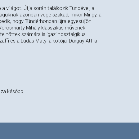
 a világot. Útja során találkozik Tündével, a
ságuknak azonban vége szakad, mikor Mirigy, a
kedik, hogy Tündérhonban újra egyesüljön
 Vörösmarty Mihály klasszikus művének
lnőttek számára is igazi nosztalgikus
ffi és a Lúdas Matyi alkotója, Dargay Attila
sza később.