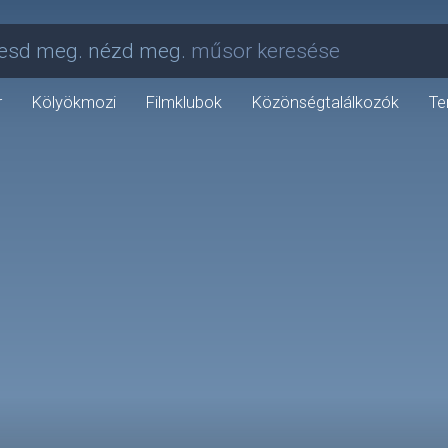
esd meg. nézd meg.
műsor keresése
r
Kölyökmozi
Filmklubok
Közönségtalálkozók
Te