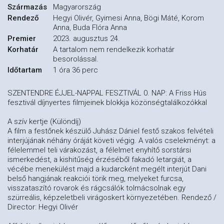
Származás
Magyarország
Rendező
Hegyi Olivér, Gyimesi Anna, Bögi Máté, Korom
Anna, Buda Flóra Anna
Premier
2023. augusztus 24.
Korhatár
A tartalom nem rendelkezik korhatár
besorolással.
Időtartam
1 óra 36 perc
SZENTENDRE ÉJJEL-NAPPAL FESZTIVÁL 0. NAP: A Friss Hús
fesztivál díjnyertes filmjeinek blokkja közönségtalálkozókkal
A szív kertje (Különdíj)
A film a festőnek készülő Juhász Dániel festő szakos felvételi
interjújának néhány óráját követi végig. A valós cselekményt: a
félelemmel teli várakozást, a félelmet enyhítő sorstársi
ismerkedést, a kishitűség érzéséből fakadó letargiát, a
vécébe menekülést majd a kudarcként megélt interjút Dani
belső hangjának reakciói törik meg, melyeket furcsa,
visszataszító rovarok és rágcsálók tolmácsolnak egy
szürreális, képzeletbeli virágoskert környezetében. Rendező /
Director: Hegyi Olivér