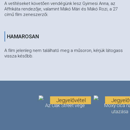
A vetítéseket követően vendégünk lesz Gyimesi Anna, az
Affrikáta rendezője, valamint Mákó Mári és Mákó Rozi, a 27
című film zeneszerzői.
HAMAROSAN
A film jelenleg nem található meg a műsoron, kérjük látogass
vissza később.
Jegyelővétel
Jegyelő
Az Oak Street vége
Moxy cica n
utazása