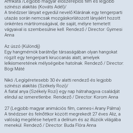
Affrikáta /Legjobb magyar élőszereplős film és legjobb
színészi alakítás (Kováts Adél)/
A tinédzser lányait egyedül nevelő Klárának egy tengerparti
utazás során nemcsak mozgáskorlátozott lányáért hozott
önkéntes mártíromságával, de saját, mélyre temetett
vágyaival is szembesülnie kell. Rendező / Director: Gyimesi
Anna
Az úszó (Különdíj)
Egy hangmérnök barátnője társaságában olyan hangokat
rögzít egy tengerparti kiruccanás alatt, amelyek
lelkiismeretének mélységeibe hatolnak. Rendező / Director:
Bögi Máté
Nikó /Legígéretesebb 30 év alatti rendező és legjobb
színészi alakítás (Székely Rozi)/
A fiatal anya (Székely Rozi) egy nap hátrahagyva családját
elindul az ismeretlenbe. Rendező / Director: Korom Anna
27 (Legjobb magyar animációs film, cannes-i Arany Pálma)
A tinédzser ès felnőttkor között megrekedt 27 éves Aliz, a
valóság megélése helyett a delírium és az illúziók világába
menekül. Rendező / Director: Buda Flóra Anna