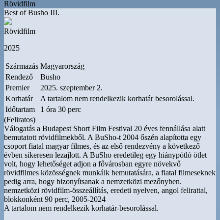
Rövidfilm
Best of Busho III.
Rövidfilm
2025
Származás
Magyarország
Rendező
Busho
Premier
2025. szeptember 2.
Korhatár
A tartalom nem rendelkezik korhatár besorolással.
Időtartam
1 óra 30 perc
(Feliratos)
Válogatás a Budapest Short Film Festival 20 éves fennállása alatt
bemutatott rövidfilmekből. A BuSho-t 2004 őszén alapította egy
csoport fiatal magyar filmes, és az első rendezvény a következő
évben sikeresen lezajlott. A BuSho eredetileg egy hiánypótló ötlet
volt, hogy lehetőséget adjon a fővárosban egyre növekvő
rövidfilmes közösségnek munkáik bemutatására, a fiatal filmeseknek
pedig arra, hogy bizonyítsanak a nemzetközi mezőnyben.
nemzetközi rövidfilm-összeállítás, eredeti nyelven, angol felirattal,
blokkonként 90 perc, 2005-2024
A tartalom nem rendelkezik korhatár-besorolással.