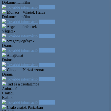
Dokumentumfilm
További információ
Időpontok
Mohács - Világok Harca
Dokumentumfilm
További információ
Időpontok
Argentin történetek
Vígjáték
További információ
Időpontok
Szegénylegények
Dráma
További információ
Időpontok
A hajfonat
Dráma
További információ
Időpontok
Chopin – Párizsi szonáta
Dráma
További információ
Időpontok
Tad és a csodalámpa
Animáció
Családi
Kaland
További információ
Időpontok
Csaló csajok Párizsban