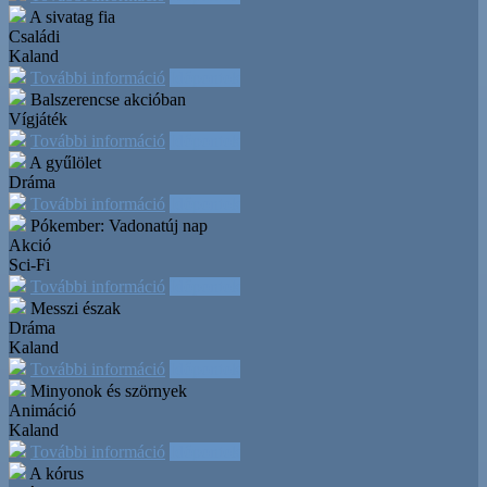
A sivatag fia
Családi
Kaland
További információ
Időpontok
Balszerencse akcióban
Vígjáték
További információ
Időpontok
A gyűlölet
Dráma
További információ
Időpontok
Pókember: Vadonatúj nap
Akció
Sci-Fi
További információ
Időpontok
Messzi észak
Dráma
Kaland
További információ
Időpontok
Minyonok és szörnyek
Animáció
Kaland
További információ
Időpontok
A kórus