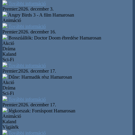
További információ
Premier:
2026. december 3.
Angry Birds 3 - A film
Hamarosan
Animáció
További információ
Premier:
2026. december 16.
Bosszúállók: Doctor Doom ébredése
Hamarosan
Akció
Dráma
Kaland
Sci-Fi
További információ
Premier:
2026. december 17.
Dűne: Harmadik rész
Hamarosan
Akció
Dráma
Sci-Fi
További információ
Premier:
2026. december 17.
Jégkorszak: Forráspont
Hamarosan
Animáció
Kaland
Vígjáték
További információ