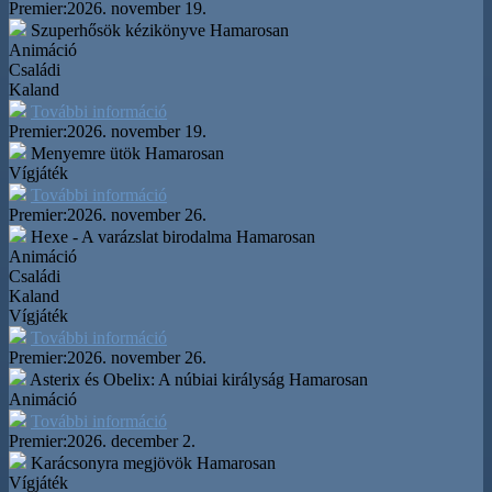
Premier:
2026. november 19.
Szuperhősök kézikönyve
Hamarosan
Animáció
Családi
Kaland
További információ
Premier:
2026. november 19.
Menyemre ütök
Hamarosan
Vígjáték
További információ
Premier:
2026. november 26.
Hexe - A varázslat birodalma
Hamarosan
Animáció
Családi
Kaland
Vígjáték
További információ
Premier:
2026. november 26.
Asterix és Obelix: A núbiai királyság
Hamarosan
Animáció
További információ
Premier:
2026. december 2.
Karácsonyra megjövök
Hamarosan
Vígjáték