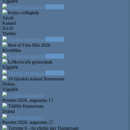
Vígjáték
További információ
Időpontok
Kutya csillagkép
Akció
Kaland
Sci-Fi
Thriller
További információ
Időpontok
Best of Friss Hús 2026
Rövidfilm
További információ
Időpontok
Lefkovicsék gyászolnak
Vígjáték
További információ
Időpontok
10 éjszakás kaland
Hamarosan
Dráma
Vígjáték
További információ
Premier:
2026. augusztus 17.
Túlélés
Hamarosan
Dráma
További információ
Premier:
2026. augusztus 27.
Torrente 6 - Az elnöki ügy
Hamarosan