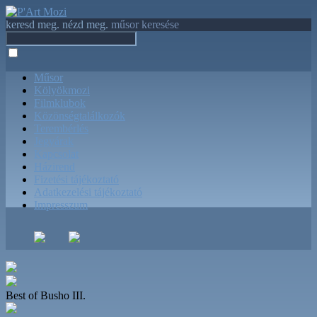
keresd meg. nézd meg.
műsor keresése
Műsor
Kölyökmozi
Filmklubok
Közönségtalálkozók
Terembérlés
Jegyárak
Kapcsolat
Házirend
Fizetési tájékoztató
Adatkezelési tájékoztató
Impresszum
Best of Busho III.