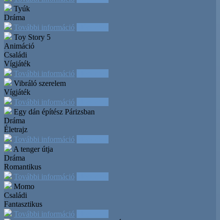
Tyúk
Dráma
További információ
Időpontok
Toy Story 5
Animáció
Családi
Vígjáték
További információ
Időpontok
Vibráló szerelem
Vígjáték
További információ
Időpontok
Egy dán építész Párizsban
Dráma
Életrajz
További információ
Időpontok
A tenger útja
Dráma
Romantikus
További információ
Időpontok
Momo
Családi
Fantasztikus
További információ
Időpontok