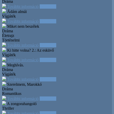
Dráma
További információ
Időpontok
Ádám almái
Vígjáték
További információ
Időpontok
Miket nem beszélek
Dráma
Életrajz
Történelmi
További információ
Időpontok
Ki hitte volna? 2.: Az esküvő
Vígjáték
További információ
Időpontok
Meghívás.
Dráma
Vígjáték
További információ
Időpontok
Szerelmem, Marokkó
Dráma
Romantikus
További információ
Időpontok
A zongorahangoló
Thriller
További információ
Időpontok