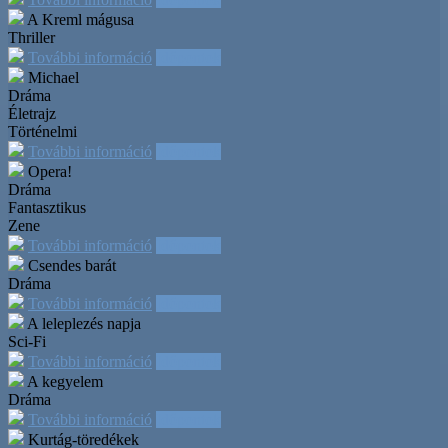
A Kreml mágusa
Thriller
További információ
Időpontok
Michael
Dráma
Életrajz
Történelmi
További információ
Időpontok
Opera!
Dráma
Fantasztikus
Zene
További információ
Időpontok
Csendes barát
Dráma
További információ
Időpontok
A leleplezés napja
Sci-Fi
További információ
Időpontok
A kegyelem
Dráma
További információ
Időpontok
Kurtág-töredékek