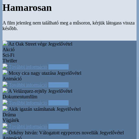
Hamarosan
A film jelenleg nem található meg a műsoron, kérjük látogass vissza
később.
Az Oak Street vége
Jegyelővétel
Akció
Sci-Fi
Thriller
További információ
Időpontok
Moxy cica nagy utazása
Jegyelővétel
Animáció
További információ
Időpontok
A Velázquez-rejtély
Jegyelővétel
Dokumentumfilm
További információ
Időpontok
Akik igazán számítanak
Jegyelővétel
Dráma
Vígjáték
További információ
Időpontok
Örkény István: Válogatott egyperces novellák
Jegyelővétel
Animáció