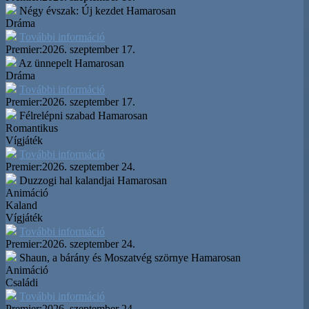
Négy évszak: Új kezdet
Hamarosan
Dráma
További információ
Premier:
2026. szeptember 17.
Az ünnepelt
Hamarosan
Dráma
További információ
Premier:
2026. szeptember 17.
Félrelépni szabad
Hamarosan
Romantikus
Vígjáték
További információ
Premier:
2026. szeptember 24.
Duzzogi hal kalandjai
Hamarosan
Animáció
Kaland
Vígjáték
További információ
Premier:
2026. szeptember 24.
Shaun, a bárány és Moszatvég szörnye
Hamarosan
Animáció
Családi
További információ
Premier:
2026. szeptember 24.