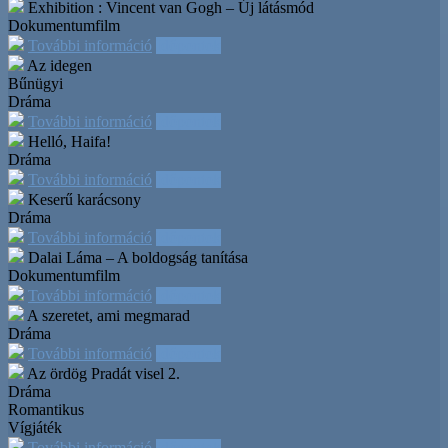
Exhibition : Vincent van Gogh – Új látásmód
Dokumentumfilm
További információ
Időpontok
Az idegen
Bűnügyi
Dráma
További információ
Időpontok
Helló, Haifa!
Dráma
További információ
Időpontok
Keserű karácsony
Dráma
További információ
Időpontok
Dalai Láma – A boldogság tanítása
Dokumentumfilm
További információ
Időpontok
A szeretet, ami megmarad
Dráma
További információ
Időpontok
Az ördög Pradát visel 2.
Dráma
Romantikus
Vígjáték
További információ
Időpontok