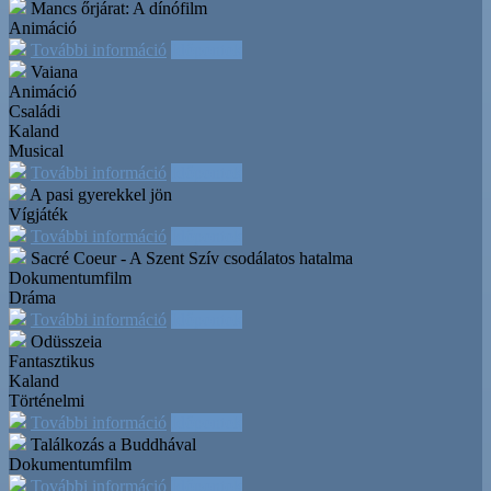
Mancs őrjárat: A dínófilm
Animáció
További információ
Időpontok
Vaiana
Animáció
Családi
Kaland
Musical
További információ
Időpontok
A pasi gyerekkel jön
Vígjáték
További információ
Időpontok
Sacré Coeur - A Szent Szív csodálatos hatalma
Dokumentumfilm
Dráma
További információ
Időpontok
Odüsszeia
Fantasztikus
Kaland
Történelmi
További információ
Időpontok
Találkozás a Buddhával
Dokumentumfilm
További információ
Időpontok