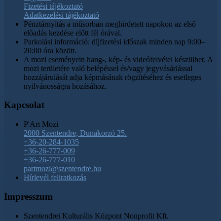
Fizetési tájékoztató
Adatkezelési tájékoztató
Pénztárnyitás a műsorban meghirdetett napokon az első
előadás kezdése előtt fél órával.
Parkolási információ: díjfizetési időszak minden nap 9:00–
20:00 óra között.
A mozi eseményein hang-, kép- és videófelvétel készülhet. A
mozi területére való belépéssel és/vagy jegyvásárlással
hozzájárulását adja képmásának rögzítéséhez és esetleges
nyilvánosságra hozásához.
Kapcsolat
P'Art Mozi
2000 Szentendre, Dunakorzó 25.
+36-20-284-1035
+36-26-777-009
+36-26-777-010
partmozi@szentendre.hu
Hírlevél feliratkozás
Impresszum
Szentendrei Kulturális Központ Nonprofit Kft.