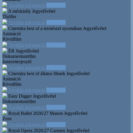
További információ
Időpontok
A mézkirály
Jegyelővétel
Thriller
További információ
Időpontok
Cinemira best of a természet nyomában
Jegyelővétel
Animáció
Rövidfilm
További információ
Időpontok
ÉR
Jegyelővétel
Dokumentumfilm
Ismeretterjesztő
További információ
Időpontok
Cinemira best of állatos filmek
Jegyelővétel
Animáció
Rövidfilm
További információ
Időpontok
Easy Digger
Jegyelővétel
Dokumentumfilm
További információ
Időpontok
Royal Ballet 2026/27 Manon
Jegyelővétel
Zene
További információ
Időpontok
Royal Opera 2026/27 Carmen
Jegyelővétel