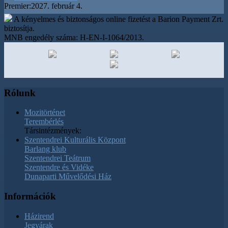
Premier:
2027. február 4.
A kényelmes és biztonságos online fizetést a Barion Payment Zrt.
biztosítja.
MNB engedély száma: H-EN-I-1064/2013.
Rólunk
Mozitörténet
Terembérlés
Társintézmények:
Szentendrei Kulturális Központ
Barlang klub
Szentendrei Teátrum
Szentendre és Vidéke
Dunaparti Művelődési Ház
Információk
Házirend
Jegyárak