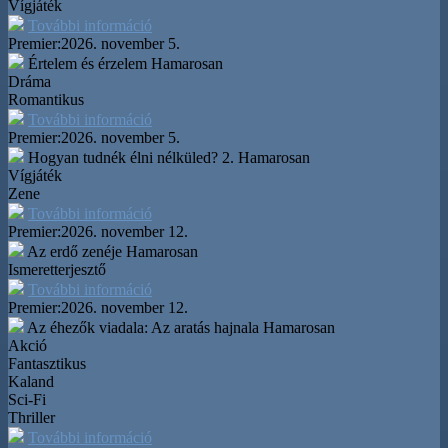
Vígjáték
További információ
Premier:
2026. november 5.
Értelem és érzelem
Hamarosan
Dráma
Romantikus
További információ
Premier:
2026. november 5.
Hogyan tudnék élni nélküled? 2.
Hamarosan
Vígjáték
Zene
További információ
Premier:
2026. november 12.
Az erdő zenéje
Hamarosan
Ismeretterjesztő
További információ
Premier:
2026. november 12.
Az éhezők viadala: Az aratás hajnala
Hamarosan
Akció
Fantasztikus
Kaland
Sci-Fi
Thriller
További információ