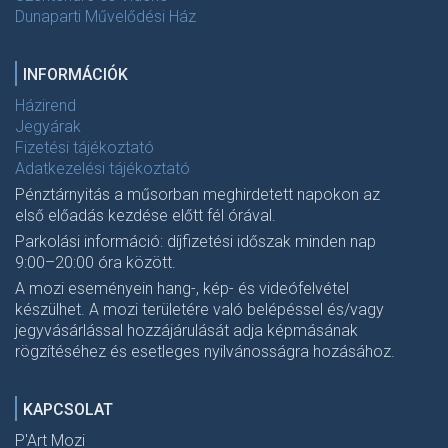
Dunaparti Művelődési Ház
INFORMÁCIÓK
Házirend
Jegyárak
Fizetési tájékoztató
Adatkezelési tájékoztató
Pénztárnyitás a műsorban meghirdetett napokon az
első előadás kezdése előtt fél órával.
Parkolási információ: díjfizetési időszak minden nap
9:00–20:00 óra között.
A mozi eseményein hang-, kép- és videófelvétel
készülhet. A mozi területére való belépéssel és/vagy
jegyvásárlással hozzájárulását adja képmásának
rögzítéséhez és esetleges nyilvánosságra hozásához.
KAPCSOLAT
P'Art Mozi