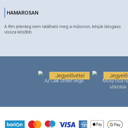
HAMAROSAN
A film jelenleg nem található meg a műsoron, kérjük látogass
vissza később.
Jegyelővétel
Jegyelő
Az Oak Street vége
Moxy cica n
utazása