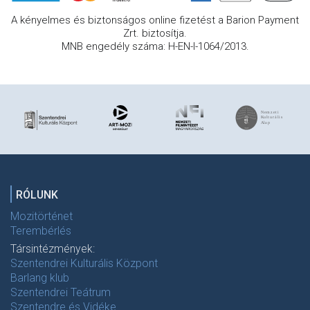
A kényelmes és biztonságos online fizetést a Barion Payment
Zrt. biztosítja.
MNB engedély száma: H-EN-I-1064/2013.
RÓLUNK
Mozitörténet
Terembérlés
Társintézmények:
Szentendrei Kulturális Központ
Barlang klub
Szentendrei Teátrum
Szentendre és Vidéke