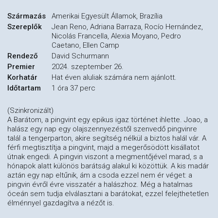
Származás
Amerikai Egyesült Államok, Brazília
Szereplők
Jean Reno, Adriana Barraza, Rocío Hernández,
Nicolás Francella, Alexia Moyano, Pedro
Caetano, Ellen Camp
Rendező
David Schurmann
Premier
2024. szeptember 26.
Korhatár
Hat éven aluliak számára nem ajánlott.
Időtartam
1 óra 37 perc
(Szinkronizált)
A Barátom, a pingvint egy epikus igaz történet ihlette. Joao, a
halász egy nap egy olajszennyezéstől szenvedő pingvinre
talál a tengerparton, akire segítség nélkül a biztos halál vár. A
férfi megtisztítja a pingvint, majd a megerősödött kisállatot
útnak engedi. A pingvin viszont a megmentőjével marad, s a
hónapok alatt különös barátság alakul ki közöttük. A kis madár
aztán egy nap eltűnik, ám a csoda ezzel nem ér véget: a
pingvin évről évre visszatér a halászhoz. Még a hatalmas
óceán sem tudja elválasztani a barátokat, ezzel felejthetetlen
élménnyel gazdagítva a nézőt is.