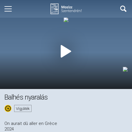
Balhés nyaralás
Vígjáték
On aurait dû aller en Grèce
2024