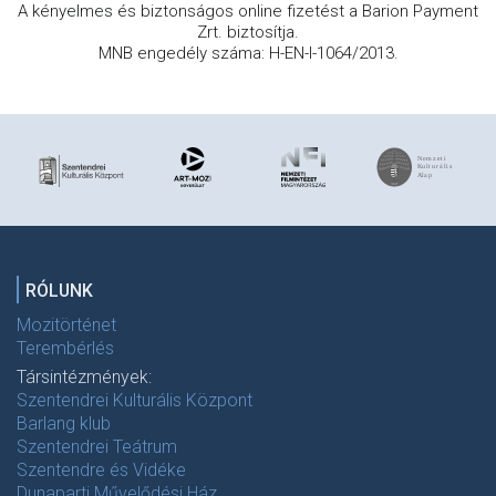
A kényelmes és biztonságos online fizetést a Barion Payment
Zrt. biztosítja.
MNB engedély száma: H-EN-I-1064/2013.
RÓLUNK
Mozitörténet
Terembérlés
Társintézmények:
Szentendrei Kulturális Központ
Barlang klub
Szentendrei Teátrum
Szentendre és Vidéke
Dunaparti Művelődési Ház