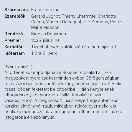
Származás
Franciaország
Szereplők
Gérard Jugnot, Thierry Lhermitte, Charlotte
Gabris, Vincent Desagnat, Elie Semoun, Pierre-
Marie Mosconi
Rendező
Nicolas Benamou
Premier
2025. július 10.
Korhatár
Tizenhat éven aluliak számára nem ajánlott.
Időtartam
1 óra 21 perc
(Szinkronizált)
A történet középpontjában a Rousselot család áll, akik
megszokott nyaralásaikat minden évben Görögországban
töltik. Azonban a családfő pénzügyi nehézségei miatt – aki
rossz időben fektetett be bitcoinba – idén kénytelenek
elfogadni egy kölcsönkapott villát Korzikán a nyári
vakációjukhoz. A megszokott luxus helyett egy autentikus
korzikai élmény vár rájuk, miközben felnőtt gyermekeik is
csatlakoznak hozzájuk: a túlságosan otthon maradó fiuk és a
látogatóba érkező lányuk.