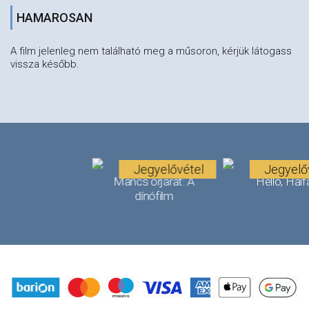
HAMAROSAN
A film jelenleg nem található meg a műsoron, kérjük látogass
vissza később.
Jegyelővétel
Jegyelő
Mancs őrjárat: A
Helló, Haif
dínófilm