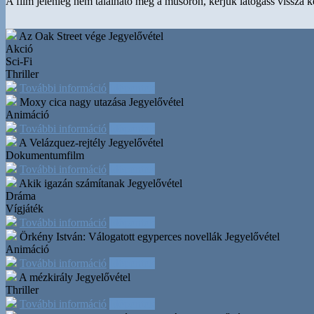
A film jelenleg nem található meg a műsoron, kérjük látogass vissza 
Az Oak Street vége
Jegyelővétel
Akció
Sci-Fi
Thriller
További információ
Időpontok
Moxy cica nagy utazása
Jegyelővétel
Animáció
További információ
Időpontok
A Velázquez-rejtély
Jegyelővétel
Dokumentumfilm
További információ
Időpontok
Akik igazán számítanak
Jegyelővétel
Dráma
Vígjáték
További információ
Időpontok
Örkény István: Válogatott egyperces novellák
Jegyelővétel
Animáció
További információ
Időpontok
A mézkirály
Jegyelővétel
Thriller
További információ
Időpontok