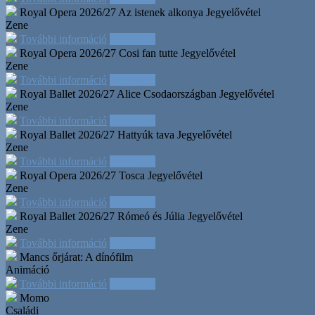
Royal Opera 2026/27 Az istenek alkonya
Jegyelővétel
Zene
További információ
Időpontok
Royal Opera 2026/27 Cosi fan tutte
Jegyelővétel
Zene
További információ
Időpontok
Royal Ballet 2026/27 Alice Csodaországban
Jegyelővétel
Zene
További információ
Időpontok
Royal Ballet 2026/27 Hattyúk tava
Jegyelővétel
Zene
További információ
Időpontok
Royal Opera 2026/27 Tosca
Jegyelővétel
Zene
További információ
Időpontok
Royal Ballet 2026/27 Rómeó és Júlia
Jegyelővétel
Zene
További információ
Időpontok
Mancs őrjárat: A dínófilm
Animáció
További információ
Időpontok
Momo
Családi