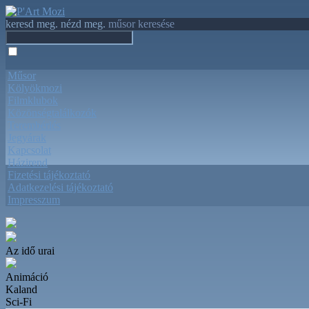
keresd meg. nézd meg.
műsor keresése
Műsor
Kölyökmozi
Filmklubok
Közönségtalálkozók
Terembérlés
Jegyárak
Kapcsolat
Házirend
Fizetési tájékoztató
Adatkezelési tájékoztató
Impresszum
Az idő urai
Animáció
Kaland
Sci-Fi