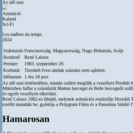
Az idő urai
Animáció
Kaland
Sci-Fi
Les maîtres du temps
2024
Származás
Franciaország, Magyarország, Nagy-Britannia, Svájc
Rendező
René Laloux
Premier
1983. szeptember 29.
Korhatár
Tizenkét éven aluliak számára nem ajánlott.
Időtartam
1 óra 18 perc
Az idő urai történetében, miután szüleit megölik a veszélyes Perdide b
Miközben Jaffar a száműzött Matton herceget és Belle hercegnőt szállí
és egyéb veszélyeit elkerülni.
René Laloux 1982-es filmjét, melynek animációs rendezője Hernádi T
ezelőtt mutatták be, gyártója a Polygram Films és a Pannónia Stúdió I
Hamarosan