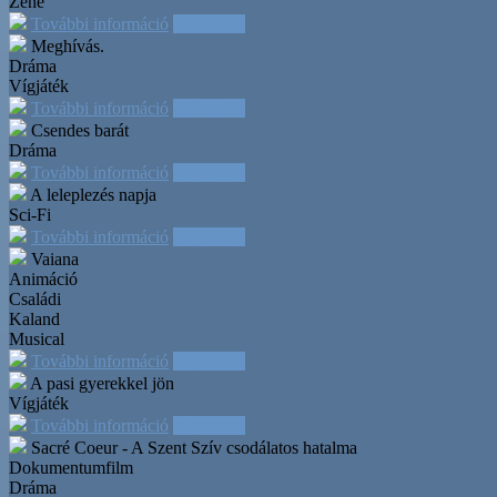
Zene
További információ
Időpontok
Meghívás.
Dráma
Vígjáték
További információ
Időpontok
Csendes barát
Dráma
További információ
Időpontok
A leleplezés napja
Sci-Fi
További információ
Időpontok
Vaiana
Animáció
Családi
Kaland
Musical
További információ
Időpontok
A pasi gyerekkel jön
Vígjáték
További információ
Időpontok
Sacré Coeur - A Szent Szív csodálatos hatalma
Dokumentumfilm
Dráma