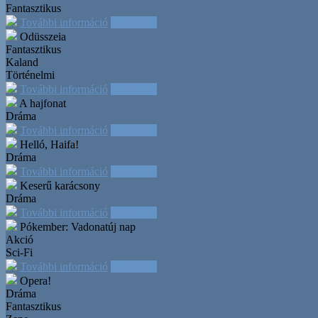
Fantasztikus
További információ
Időpontok
Odüsszeia
Fantasztikus
Kaland
Történelmi
További információ
Időpontok
A hajfonat
Dráma
További információ
Időpontok
Helló, Haifa!
Dráma
További információ
Időpontok
Keserű karácsony
Dráma
További információ
Időpontok
Pókember: Vadonatúj nap
Akció
Sci-Fi
További információ
Időpontok
Opera!
Dráma
Fantasztikus