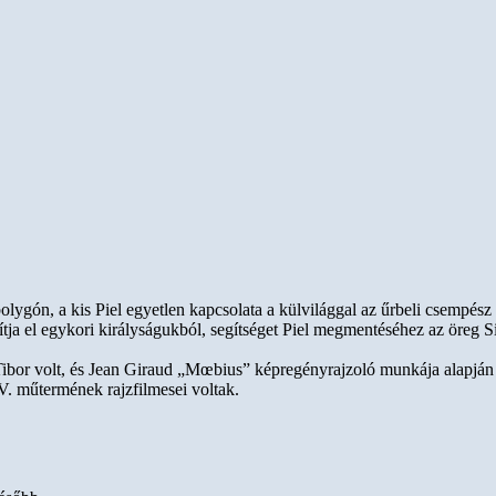
olygón, a kis Piel egyetlen kapcsolata a külvilággal az űrbeli csempész
tja el egykori királyságukból, segítséget Piel megmentéséhez az öreg Si
ibor volt, és Jean Giraud „Mœbius” képregényrajzoló munkája alapján
V. műtermének rajzfilmesei voltak.