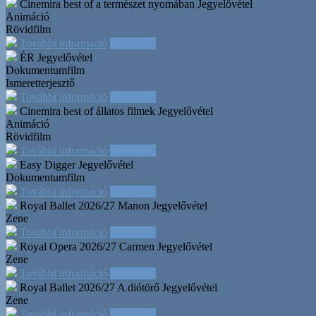
Cinemira best of a természet nyomában
Jegyelővétel
Animáció
Rövidfilm
További információ
Időpontok
ÉR
Jegyelővétel
Dokumentumfilm
Ismeretterjesztő
További információ
Időpontok
Cinemira best of állatos filmek
Jegyelővétel
Animáció
Rövidfilm
További információ
Időpontok
Easy Digger
Jegyelővétel
Dokumentumfilm
További információ
Időpontok
Royal Ballet 2026/27 Manon
Jegyelővétel
Zene
További információ
Időpontok
Royal Opera 2026/27 Carmen
Jegyelővétel
Zene
További információ
Időpontok
Royal Ballet 2026/27 A diótörő
Jegyelővétel
Zene
További információ
Időpontok