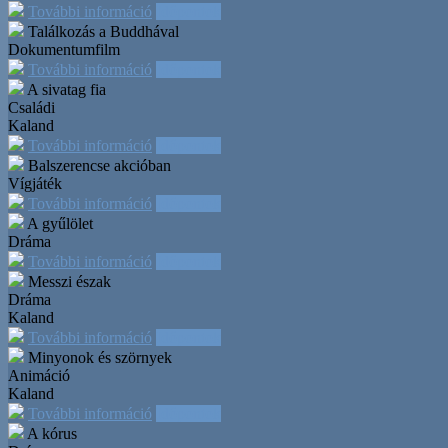
További információ
Időpontok
Találkozás a Buddhával
Dokumentumfilm
További információ
Időpontok
A sivatag fia
Családi
Kaland
További információ
Időpontok
Balszerencse akcióban
Vígjáték
További információ
Időpontok
A gyűlölet
Dráma
További információ
Időpontok
Messzi észak
Dráma
Kaland
További információ
Időpontok
Minyonok és szörnyek
Animáció
Kaland
További információ
Időpontok
A kórus