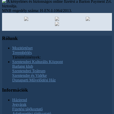
A kényelmes és biztonságos online fizetést a Barion Payment Zrt.
biztosítja.
MNB engedély száma: H-EN-I-1064/2013.
Rólunk
Mozitörténet
Terembérlés
Társintézmények:
Szentendrei Kulturális Központ
Barlang klub
Szentendrei Teátrum
Szentendre és Vidéke
Dunaparti Művelődési Ház
Információk
Házirend
Jegyárak
Fizetési tájékoztató
Adatkezelési tájékoztató