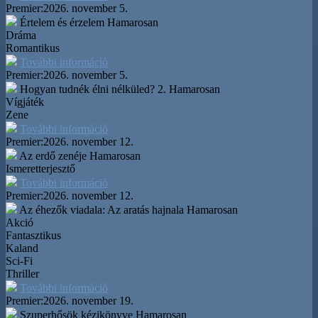
Premier:
2026. november 5.
Értelem és érzelem
Hamarosan
Dráma
Romantikus
További információ
Premier:
2026. november 5.
Hogyan tudnék élni nélküled? 2.
Hamarosan
Vígjáték
Zene
További információ
Premier:
2026. november 12.
Az erdő zenéje
Hamarosan
Ismeretterjesztő
További információ
Premier:
2026. november 12.
Az éhezők viadala: Az aratás hajnala
Hamarosan
Akció
Fantasztikus
Kaland
Sci-Fi
Thriller
További információ
Premier:
2026. november 19.
Szuperhősök kézikönyve
Hamarosan