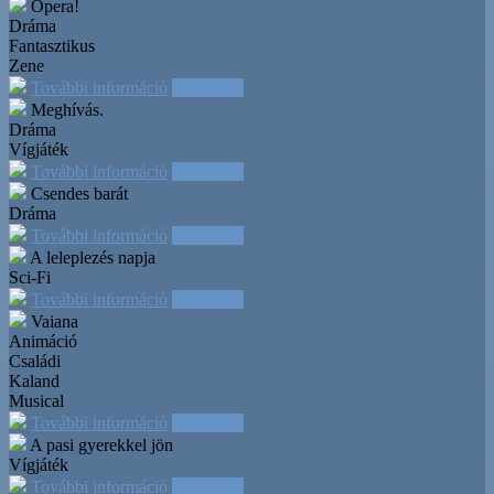
Opera!
Dráma
Fantasztikus
Zene
További információ
Időpontok
Meghívás.
Dráma
Vígjáték
További információ
Időpontok
Csendes barát
Dráma
További információ
Időpontok
A leleplezés napja
Sci-Fi
További információ
Időpontok
Vaiana
Animáció
Családi
Kaland
Musical
További információ
Időpontok
A pasi gyerekkel jön
Vígjáték
További információ
Időpontok