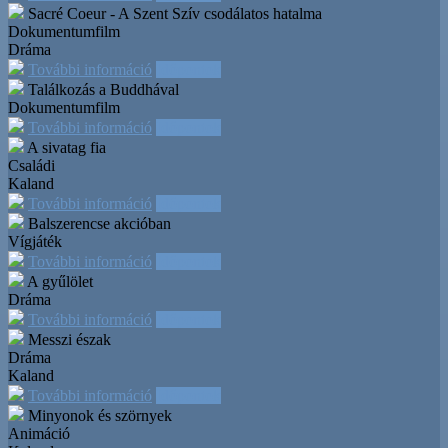
Sacré Coeur - A Szent Szív csodálatos hatalma
Dokumentumfilm
Dráma
További információ
Időpontok
Találkozás a Buddhával
Dokumentumfilm
További információ
Időpontok
A sivatag fia
Családi
Kaland
További információ
Időpontok
Balszerencse akcióban
Vígjáték
További információ
Időpontok
A gyűlölet
Dráma
További információ
Időpontok
Messzi észak
Dráma
Kaland
További információ
Időpontok
Minyonok és szörnyek
Animáció