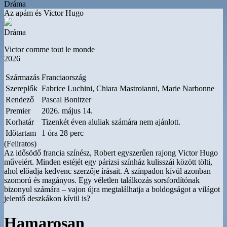
Dráma
Az apám és Victor Hugo
Dráma
Victor comme tout le monde
2026
Származás
Franciaország
Szereplők
Fabrice Luchini, Chiara Mastroianni, Marie Narbonne
Rendező
Pascal Bonitzer
Premier
2026. május 14.
Korhatár
Tizenkét éven aluliak számára nem ajánlott.
Időtartam
1 óra 28 perc
(Feliratos)
Az idősödő francia színész, Robert egyszerűen rajong Victor Hugo
műveiért. Minden estéjét egy párizsi színház kulisszái között tölti,
ahol előadja kedvenc szerzője írásait. A színpadon kívül azonban
szomorú és magányos. Egy véletlen találkozás sorsfordítónak
bizonyul számára – vajon újra megtalálhatja a boldogságot a világot
jelentő deszkákon kívül is?
Hamarosan