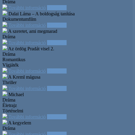
Dráma
További információ
Időpontok
Dalai Láma – A boldogság tanítása
Dokumentumfilm
További információ
Időpontok
A szeretet, ami megmarad
Dráma
További információ
Időpontok
Az ördög Pradát visel 2.
Dráma
Romantikus
Vígjáték
További információ
Időpontok
A Kreml mágusa
Thriller
További információ
Időpontok
Michael
Dráma
Életrajz
Történelmi
További információ
Időpontok
A kegyelem
Dráma
További információ
Időpontok