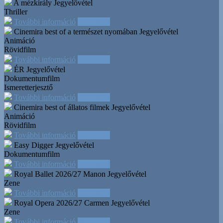
A mézkirály
Jegyelővétel
Thriller
További információ
Időpontok
Cinemira best of a természet nyomában
Jegyelővétel
Animáció
Rövidfilm
További információ
Időpontok
ÉR
Jegyelővétel
Dokumentumfilm
Ismeretterjesztő
További információ
Időpontok
Cinemira best of állatos filmek
Jegyelővétel
Animáció
Rövidfilm
További információ
Időpontok
Easy Digger
Jegyelővétel
Dokumentumfilm
További információ
Időpontok
Royal Ballet 2026/27 Manon
Jegyelővétel
Zene
További információ
Időpontok
Royal Opera 2026/27 Carmen
Jegyelővétel
Zene
További információ
Időpontok