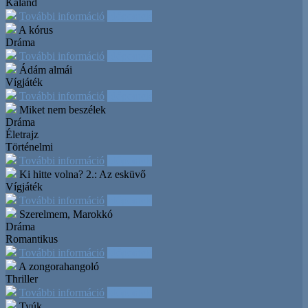
Kaland
További információ
Időpontok
A kórus
Dráma
További információ
Időpontok
Ádám almái
Vígjáték
További információ
Időpontok
Miket nem beszélek
Dráma
Életrajz
Történelmi
További információ
Időpontok
Ki hitte volna? 2.: Az esküvő
Vígjáték
További információ
Időpontok
Szerelmem, Marokkó
Dráma
Romantikus
További információ
Időpontok
A zongorahangoló
Thriller
További információ
Időpontok
Tyúk