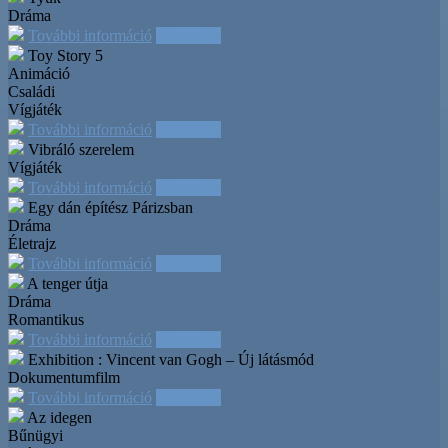
Dráma
További információ
Időpontok
Toy Story 5
Animáció
Családi
Vígjáték
További információ
Időpontok
Vibráló szerelem
Vígjáték
További információ
Időpontok
Egy dán építész Párizsban
Dráma
Életrajz
További információ
Időpontok
A tenger útja
Dráma
Romantikus
További információ
Időpontok
Exhibition : Vincent van Gogh – Új látásmód
Dokumentumfilm
További információ
Időpontok
Az idegen
Bűnügyi