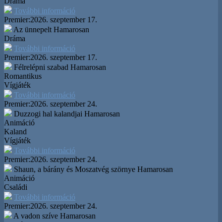
Dráma
További információ
Premier:
2026. szeptember 17.
Az ünnepelt
Hamarosan
Dráma
További információ
Premier:
2026. szeptember 17.
Félrelépni szabad
Hamarosan
Romantikus
Vígjáték
További információ
Premier:
2026. szeptember 24.
Duzzogi hal kalandjai
Hamarosan
Animáció
Kaland
Vígjáték
További információ
Premier:
2026. szeptember 24.
Shaun, a bárány és Moszatvég szörnye
Hamarosan
Animáció
Családi
További információ
Premier:
2026. szeptember 24.
A vadon szíve
Hamarosan