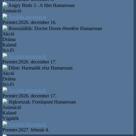
Angry Birds 3 - A film
Hamarosan
Animáció
További információ
Premier:
2026. december 16.
Bosszúállók: Doctor Doom ébredése
Hamarosan
Akció
Dráma
Kaland
Sci-Fi
További információ
Premier:
2026. december 17.
Dűne: Harmadik rész
Hamarosan
Akció
Dráma
Sci-Fi
További információ
Premier:
2026. december 17.
Jégkorszak: Forráspont
Hamarosan
Animáció
Kaland
Vígjáték
További információ
Premier:
2027. február 4.