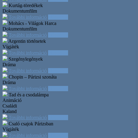
Kurtág-töredékek
Dokumentumfilm
További információ
Időpontok
Mohács - Világok Harca
Dokumentumfilm
További információ
Időpontok
Argentin történetek
Vígjáték
További információ
Időpontok
Szegénylegények
Dráma
További információ
Időpontok
Chopin – Párizsi szonáta
Dráma
További információ
Időpontok
Tad és a csodalámpa
Animáció
Családi
Kaland
További információ
Időpontok
Csaló csajok Párizsban
Vígjáték
További információ
Időpontok