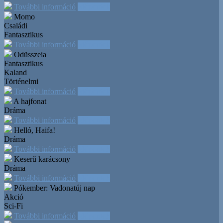
További információ
Időpontok
Momo
Családi
Fantasztikus
További információ
Időpontok
Odüsszeia
Fantasztikus
Kaland
Történelmi
További információ
Időpontok
A hajfonat
Dráma
További információ
Időpontok
Helló, Haifa!
Dráma
További információ
Időpontok
Keserű karácsony
Dráma
További információ
Időpontok
Pókember: Vadonatúj nap
Akció
Sci-Fi
További információ
Időpontok