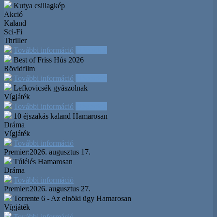
Kutya csillagkép
Akció
Kaland
Sci-Fi
Thriller
További információ
Időpontok
Best of Friss Hús 2026
Rövidfilm
További információ
Időpontok
Lefkovicsék gyászolnak
Vígjáték
További információ
Időpontok
10 éjszakás kaland
Hamarosan
Dráma
Vígjáték
További információ
Premier:
2026. augusztus 17.
Túlélés
Hamarosan
Dráma
További információ
Premier:
2026. augusztus 27.
Torrente 6 - Az elnöki ügy
Hamarosan
Vígjáték
További információ