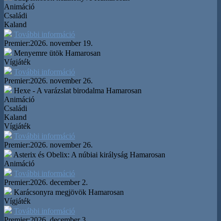
Animáció
Családi
Kaland
További információ
Premier:
2026. november 19.
Menyemre ütök
Hamarosan
Vígjáték
További információ
Premier:
2026. november 26.
Hexe - A varázslat birodalma
Hamarosan
Animáció
Családi
Kaland
Vígjáték
További információ
Premier:
2026. november 26.
Asterix és Obelix: A núbiai királyság
Hamarosan
Animáció
További információ
Premier:
2026. december 2.
Karácsonyra megjövök
Hamarosan
Vígjáték
További információ
Premier:
2026. december 3.