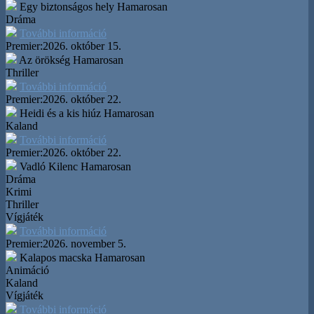
Egy biztonságos hely
Hamarosan
Dráma
További információ
Premier:
2026. október 15.
Az örökség
Hamarosan
Thriller
További információ
Premier:
2026. október 22.
Heidi és a kis hiúz
Hamarosan
Kaland
További információ
Premier:
2026. október 22.
Vadló Kilenc
Hamarosan
Dráma
Krimi
Thriller
Vígjáték
További információ
Premier:
2026. november 5.
Kalapos macska
Hamarosan
Animáció
Kaland
Vígjáték
További információ