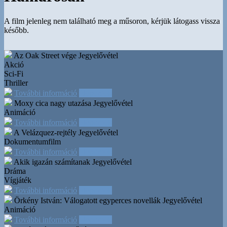
A film jelenleg nem található meg a műsoron, kérjük látogass vissza
később.
Az Oak Street vége
Jegyelővétel
Akció
Sci-Fi
Thriller
További információ
Időpontok
Moxy cica nagy utazása
Jegyelővétel
Animáció
További információ
Időpontok
A Velázquez-rejtély
Jegyelővétel
Dokumentumfilm
További információ
Időpontok
Akik igazán számítanak
Jegyelővétel
Dráma
Vígjáték
További információ
Időpontok
Örkény István: Válogatott egyperces novellák
Jegyelővétel
Animáció
További információ
Időpontok