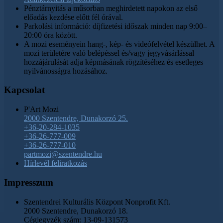
Pénztárnyitás a műsorban meghirdetett napokon az első
előadás kezdése előtt fél órával.
Parkolási információ: díjfizetési időszak minden nap 9:00–
20:00 óra között.
A mozi eseményein hang-, kép- és videófelvétel készülhet. A
mozi területére való belépéssel és/vagy jegyvásárlással
hozzájárulását adja képmásának rögzítéséhez és esetleges
nyilvánosságra hozásához.
Kapcsolat
P'Art Mozi
2000 Szentendre, Dunakorzó 25.
+36-20-284-1035
+36-26-777-009
+36-26-777-010
partmozi@szentendre.hu
Hírlevél feliratkozás
Impresszum
Szentendrei Kulturális Központ Nonprofit Kft.
2000 Szentendre, Dunakorzó 18.
Cégjegyzék szám: 13-09-131573