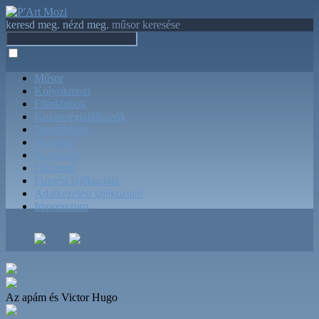
keresd meg. nézd meg.
műsor keresése
Műsor
Kölyökmozi
Filmklubok
Közönségtalálkozók
Terembérlés
Jegyárak
Kapcsolat
Házirend
Fizetési tájékoztató
Adatkezelési tájékoztató
Impresszum
Az apám és Victor Hugo