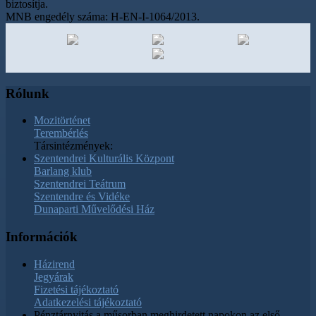
biztosítja.
MNB engedély száma: H-EN-I-1064/2013.
Rólunk
Mozitörténet
Terembérlés
Társintézmények:
Szentendrei Kulturális Központ
Barlang klub
Szentendrei Teátrum
Szentendre és Vidéke
Dunaparti Művelődési Ház
Információk
Házirend
Jegyárak
Fizetési tájékoztató
Adatkezelési tájékoztató
Pénztárnyitás a műsorban meghirdetett napokon az első