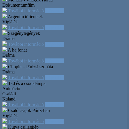
Dokumentumfilm
További információ
Időpontok
Argentin történetek
Vígjáték
További információ
Időpontok
Szegénylegények
Dráma
További információ
Időpontok
A hajfonat
Dráma
További információ
Időpontok
Chopin – Párizsi szonáta
Dráma
További információ
Időpontok
Tad és a csodalámpa
Animáció
Családi
Kaland
További információ
Időpontok
Csaló csajok Párizsban
Vígjáték
További információ
Időpontok
Kutya csillagkép