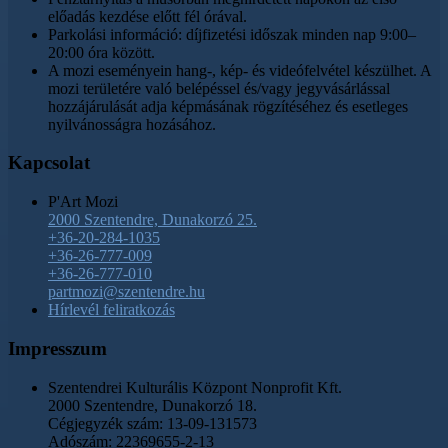
előadás kezdése előtt fél órával.
Parkolási információ: díjfizetési időszak minden nap 9:00–
20:00 óra között.
A mozi eseményein hang-, kép- és videófelvétel készülhet. A
mozi területére való belépéssel és/vagy jegyvásárlással
hozzájárulását adja képmásának rögzítéséhez és esetleges
nyilvánosságra hozásához.
Kapcsolat
P'Art Mozi
2000 Szentendre, Dunakorzó 25.
+36-20-284-1035
+36-26-777-009
+36-26-777-010
partmozi@szentendre.hu
Hírlevél feliratkozás
Impresszum
Szentendrei Kulturális Központ Nonprofit Kft.
2000 Szentendre, Dunakorzó 18.
Cégjegyzék szám: 13-09-131573
Adószám: 22369655-2-13