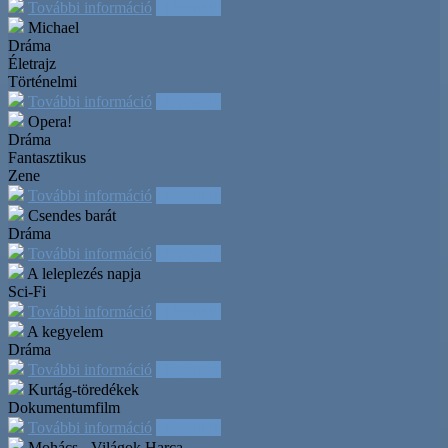
További információ
Időpontok
Michael
Dráma
Életrajz
Történelmi
További információ
Időpontok
Opera!
Dráma
Fantasztikus
Zene
További információ
Időpontok
Csendes barát
Dráma
További információ
Időpontok
A leleplezés napja
Sci-Fi
További információ
Időpontok
A kegyelem
Dráma
További információ
Időpontok
Kurtág-töredékek
Dokumentumfilm
További információ
Időpontok
Mohács - Világok Harca