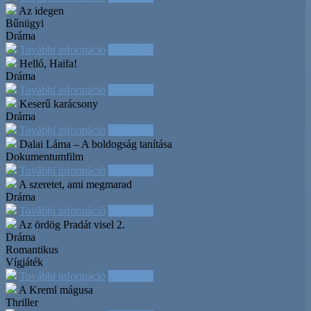
Az idegen
Bűnügyi
Dráma
További információ
Időpontok
Helló, Haifa!
Dráma
További információ
Időpontok
Keserű karácsony
Dráma
További információ
Időpontok
Dalai Láma – A boldogság tanítása
Dokumentumfilm
További információ
Időpontok
A szeretet, ami megmarad
Dráma
További információ
Időpontok
Az ördög Pradát visel 2.
Dráma
Romantikus
Vígjáték
További információ
Időpontok
A Kreml mágusa
Thriller