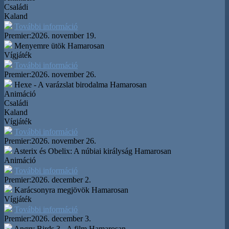
Családi
Kaland
További információ
Premier:
2026. november 19.
Menyemre ütök
Hamarosan
Vígjáték
További információ
Premier:
2026. november 26.
Hexe - A varázslat birodalma
Hamarosan
Animáció
Családi
Kaland
Vígjáték
További információ
Premier:
2026. november 26.
Asterix és Obelix: A núbiai királyság
Hamarosan
Animáció
További információ
Premier:
2026. december 2.
Karácsonyra megjövök
Hamarosan
Vígjáték
További információ
Premier:
2026. december 3.
Angry Birds 3 - A film
Hamarosan