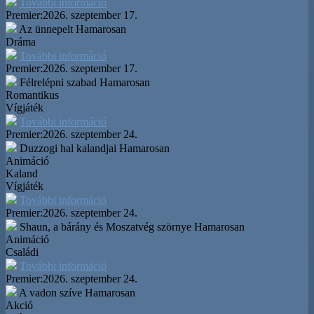
További információ
Premier:
2026. szeptember 17.
Az ünnepelt
Hamarosan
Dráma
További információ
Premier:
2026. szeptember 17.
Félrelépni szabad
Hamarosan
Romantikus
Vígjáték
További információ
Premier:
2026. szeptember 24.
Duzzogi hal kalandjai
Hamarosan
Animáció
Kaland
Vígjáték
További információ
Premier:
2026. szeptember 24.
Shaun, a bárány és Moszatvég szörnye
Hamarosan
Animáció
Családi
További információ
Premier:
2026. szeptember 24.
A vadon szíve
Hamarosan
Akció