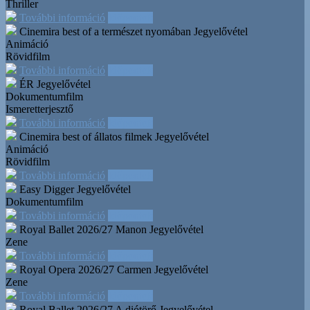
Thriller
További információ
Időpontok
Cinemira best of a természet nyomában
Jegyelővétel
Animáció
Rövidfilm
További információ
Időpontok
ÉR
Jegyelővétel
Dokumentumfilm
Ismeretterjesztő
További információ
Időpontok
Cinemira best of állatos filmek
Jegyelővétel
Animáció
Rövidfilm
További információ
Időpontok
Easy Digger
Jegyelővétel
Dokumentumfilm
További információ
Időpontok
Royal Ballet 2026/27 Manon
Jegyelővétel
Zene
További információ
Időpontok
Royal Opera 2026/27 Carmen
Jegyelővétel
Zene
További információ
Időpontok
Royal Ballet 2026/27 A diótörő
Jegyelővétel