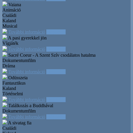
Vaiana
Animáció
Családi
Kaland
Musical
További információ
Időpontok
A pasi gyerekkel jön
Vígjáték
További információ
Időpontok
Sacré Coeur - A Szent Szív csodálatos hatalma
Dokumentumfilm
Dráma
További információ
Időpontok
Odüsszeia
Fantasztikus
Kaland
Történelmi
További információ
Időpontok
Találkozás a Buddhával
Dokumentumfilm
További információ
Időpontok
A sivatag fia
Családi