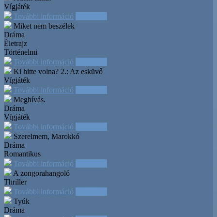
Vígjáték
További információ
Időpontok
Miket nem beszélek
Dráma
Életrajz
Történelmi
További információ
Időpontok
Ki hitte volna? 2.: Az esküvő
Vígjáték
További információ
Időpontok
Meghívás.
Dráma
Vígjáték
További információ
Időpontok
Szerelmem, Marokkó
Dráma
Romantikus
További információ
Időpontok
A zongorahangoló
Thriller
További információ
Időpontok
Tyúk
Dráma