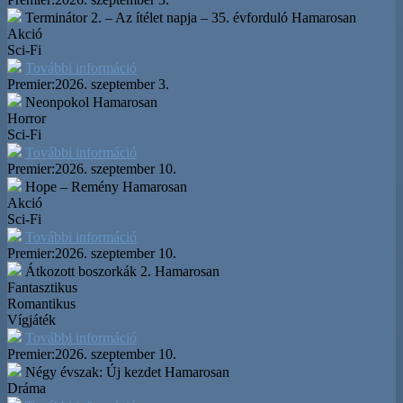
Terminátor 2. – Az ítélet napja – 35. évforduló
Hamarosan
Akció
Sci-Fi
További információ
Premier:
2026. szeptember 3.
Neonpokol
Hamarosan
Horror
Sci-Fi
További információ
Premier:
2026. szeptember 10.
Hope – Remény
Hamarosan
Akció
Sci-Fi
További információ
Premier:
2026. szeptember 10.
Átkozott boszorkák 2.
Hamarosan
Fantasztikus
Romantikus
Vígjáték
További információ
Premier:
2026. szeptember 10.
Négy évszak: Új kezdet
Hamarosan
Dráma