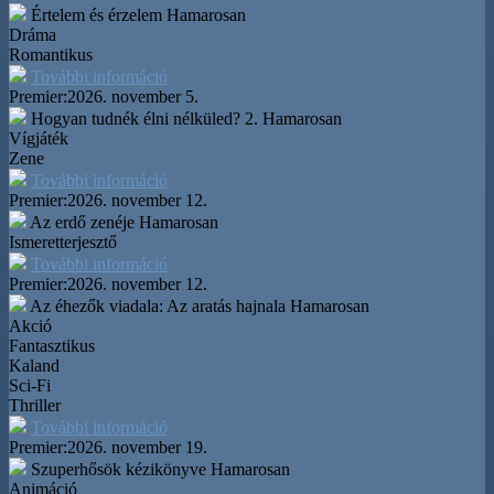
Értelem és érzelem
Hamarosan
Dráma
Romantikus
További információ
Premier:
2026. november 5.
Hogyan tudnék élni nélküled? 2.
Hamarosan
Vígjáték
Zene
További információ
Premier:
2026. november 12.
Az erdő zenéje
Hamarosan
Ismeretterjesztő
További információ
Premier:
2026. november 12.
Az éhezők viadala: Az aratás hajnala
Hamarosan
Akció
Fantasztikus
Kaland
Sci-Fi
Thriller
További információ
Premier:
2026. november 19.
Szuperhősök kézikönyve
Hamarosan
Animáció