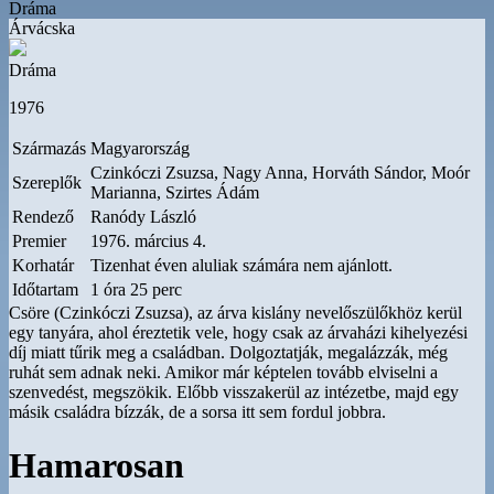
Dráma
Árvácska
Dráma
1976
Származás
Magyarország
Czinkóczi Zsuzsa, Nagy Anna, Horváth Sándor, Moór
Szereplők
Marianna, Szirtes Ádám
Rendező
Ranódy László
Premier
1976. március 4.
Korhatár
Tizenhat éven aluliak számára nem ajánlott.
Időtartam
1 óra 25 perc
Csöre (Czinkóczi Zsuzsa), az árva kislány nevelőszülőkhöz kerül
egy tanyára, ahol éreztetik vele, hogy csak az árvaházi kihelyezési
díj miatt tűrik meg a családban. Dolgoztatják, megalázzák, még
ruhát sem adnak neki. Amikor már képtelen tovább elviselni a
szenvedést, megszökik. Előbb visszakerül az intézetbe, majd egy
másik családra bízzák, de a sorsa itt sem fordul jobbra.
Hamarosan