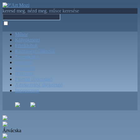
keresd meg. nézd meg.
műsor keresése
Műsor
Kölyökmozi
Filmklubok
Közönségtalálkozók
Terembérlés
Jegyárak
Kapcsolat
Házirend
Fizetési tájékoztató
Adatkezelési tájékoztató
Impresszum
Árvácska