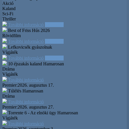
Akció
Kaland
Sci-Fi
Thriller
További információ
Időpontok
Best of Friss Hús 2026
Rövidfilm
További információ
Időpontok
Lefkovicsék gyászolnak
Vígjáték
További információ
Időpontok
10 éjszakás kaland
Hamarosan
Dráma
Vígjáték
További információ
Premier:
2026. augusztus 17.
Túlélés
Hamarosan
Dráma
További információ
Premier:
2026. augusztus 27.
Torrente 6 - Az elnöki ügy
Hamarosan
Vígjáték
További információ
Premier:
2026. szeptember 3.