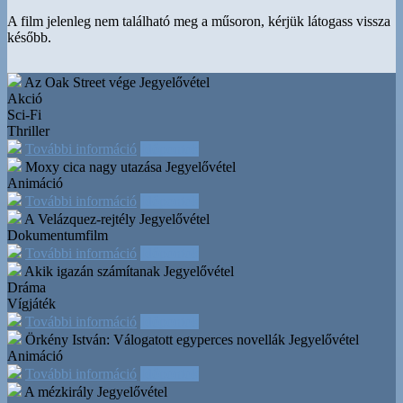
A film jelenleg nem található meg a műsoron, kérjük látogass vissza
később.
Az Oak Street vége
Jegyelővétel
Akció
Sci-Fi
Thriller
További információ
Időpontok
Moxy cica nagy utazása
Jegyelővétel
Animáció
További információ
Időpontok
A Velázquez-rejtély
Jegyelővétel
Dokumentumfilm
További információ
Időpontok
Akik igazán számítanak
Jegyelővétel
Dráma
Vígjáték
További információ
Időpontok
Örkény István: Válogatott egyperces novellák
Jegyelővétel
Animáció
További információ
Időpontok
A mézkirály
Jegyelővétel