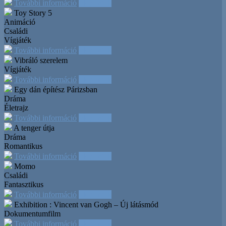
További információ
Időpontok
Toy Story 5
Animáció
Családi
Vígjáték
További információ
Időpontok
Vibráló szerelem
Vígjáték
További információ
Időpontok
Egy dán építész Párizsban
Dráma
Életrajz
További információ
Időpontok
A tenger útja
Dráma
Romantikus
További információ
Időpontok
Momo
Családi
Fantasztikus
További információ
Időpontok
Exhibition : Vincent van Gogh – Új látásmód
Dokumentumfilm
További információ
Időpontok