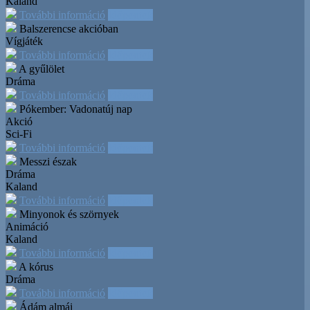
Kaland
További információ
Időpontok
Balszerencse akcióban
Vígjáték
További információ
Időpontok
A gyűlölet
Dráma
További információ
Időpontok
Pókember: Vadonatúj nap
Akció
Sci-Fi
További információ
Időpontok
Messzi észak
Dráma
Kaland
További információ
Időpontok
Minyonok és szörnyek
Animáció
Kaland
További információ
Időpontok
A kórus
Dráma
További információ
Időpontok
Ádám almái