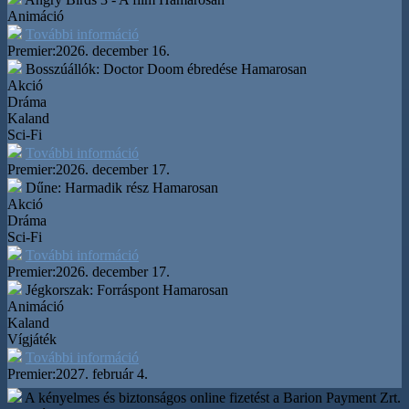
Animáció
További információ
Premier:
2026. december 16.
Bosszúállók: Doctor Doom ébredése
Hamarosan
Akció
Dráma
Kaland
Sci-Fi
További információ
Premier:
2026. december 17.
Dűne: Harmadik rész
Hamarosan
Akció
Dráma
Sci-Fi
További információ
Premier:
2026. december 17.
Jégkorszak: Forráspont
Hamarosan
Animáció
Kaland
Vígjáték
További információ
Premier:
2027. február 4.
A kényelmes és biztonságos online fizetést a Barion Payment Zrt.