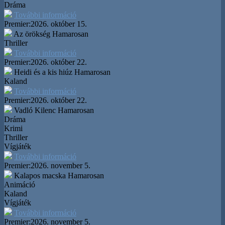
Dráma
További információ
Premier:
2026. október 15.
Az örökség
Hamarosan
Thriller
További információ
Premier:
2026. október 22.
Heidi és a kis hiúz
Hamarosan
Kaland
További információ
Premier:
2026. október 22.
Vadló Kilenc
Hamarosan
Dráma
Krimi
Thriller
Vígjáték
További információ
Premier:
2026. november 5.
Kalapos macska
Hamarosan
Animáció
Kaland
Vígjáték
További információ
Premier:
2026. november 5.