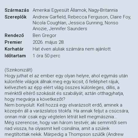
Származás
Amerikai Egyesült Államok, Nagy-Britannia
Szereplők
Andrew Garfield, Rebecca Ferguson, Claire Foy,
Nicola Coughlan, Jessica Gunning, Nonso
Anozie, Jennifer Saunders
Rendező
Ben Gregor
Premier
2026. május 28.
Korhatár
Hat éven aluliak számára nem ajánlott.
Időtartam
1 óra 50 perc
(Szinkonizált)
Hogy juthat el az ember egy olyan helyre, ahol egymás után
különféle világok állnak meg egy kicsit, ő felléphet rájuk,
kiélvezheti az épp elért világ összes különleges, dillis, a
miénktől eltérő szokását és szabályát, aztán otthagyhatja,
hogy megvárja a következőt?
Nem bonyolult. Kell hozzá egy elvarázsolt erdő, aminek a
közepén áll a varázslatos titokfa. Ha annak feljut a csúcsára,
onnan már csak egy végtelen létrát kell megmásznia…
Még szerencse, hogy van három testvér, aki semmitől sem
riad vissza, ha olyasmit kell csinálnia, amit a szüleik
megtiltottak nekik. Márpedig a Thompson szülők (Andrew