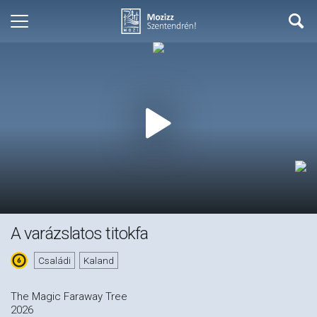
A varázslatos titokfa
Családi
Kaland
The Magic Faraway Tree
2026