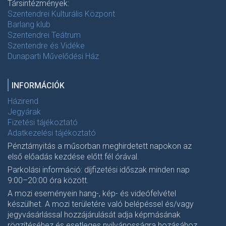
Társintézmények:
Szentendrei Kulturális Központ
Barlang klub
Szentendrei Teátrum
Szentendre és Vidéke
Dunaparti Művelődési Ház
INFORMÁCIÓK
Házirend
Jegyárak
Fizetési tájékoztató
Adatkezelési tájékoztató
Pénztárnyitás a műsorban meghirdetett napokon az
első előadás kezdése előtt fél órával.
Parkolási információ: díjfizetési időszak minden nap
9:00–20:00 óra között.
A mozi eseményein hang-, kép- és videófelvétel
készülhet. A mozi területére való belépéssel és/vagy
jegyvásárlással hozzájárulását adja képmásának
rögzítéséhez és esetleges nyilvánosságra hozásához.