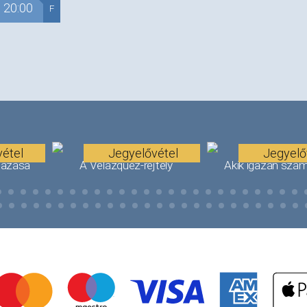
20:00
F
étel
Jegyelővétel
Jegyelő
tazása
A Velázquez-rejtély
Akik igazán szám