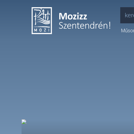
ker
Műso