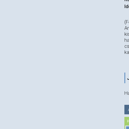
Id
(F
An
ki
ha
cs
ka
Ha