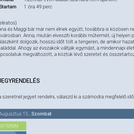
őtartam
1 óra 49 perc
eliratos)
na és Maggi bár már nem élnek együtt, továbbra is közösen n
svárosban. Anna, miután elveszíti korábbi műtermét, új helyen p
lászként dolgozik, hosszú időt tölt a tengeren, de amikor hazaté
aláddal. Ahogy az évszakok váltják egymást, a mindennapi életü
pcsolatuk megváltozott, a köztük lévő szeretet és összetartoz
JEGYRENDELÉS
 szeretnél jegyet rendelni, válaszd ki a számodra megfelelő id
Augusztus 15.
,
Szombat
KISTEREM