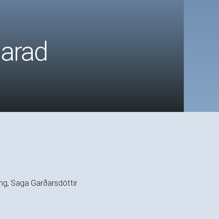
marad
ng, Saga Garðarsdóttir