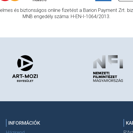
elmes és biztonságos online fizetést a Barion Payment Zrt. bizt
MNB engedély száma: H-EN-I-1064/2013.
INFORMÁCIÓK
KA
Házirend
P'Ar