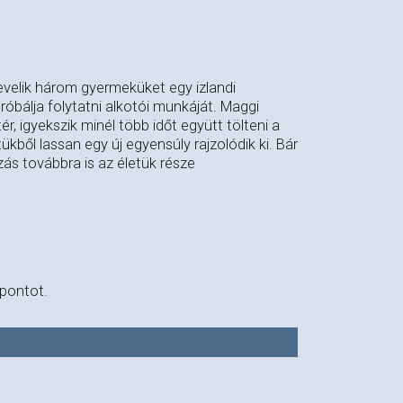
evelik három gyermeküket egy izlandi
róbálja folytatni alkotói munkáját. Maggi
r, igyekszik minél több időt együtt tölteni a
kből lassan egy új egyensúly rajzolódik ki. Bár
ás továbbra is az életük része
őpontot.