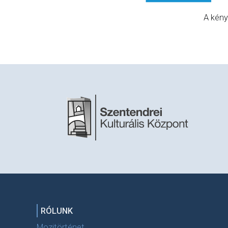
A kény
RÓLUNK
Mozitörténet