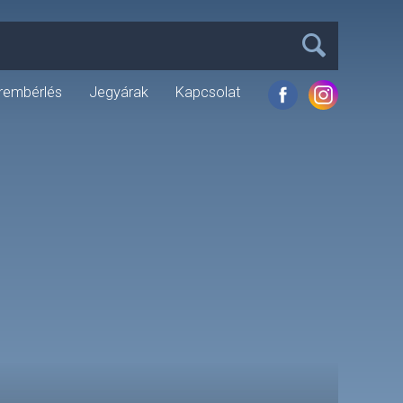
rembérlés
Jegyárak
Kapcsolat