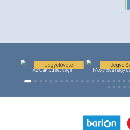
Jegyelővétel
Jegyelőv
Az Oak Street vége
Moxy cica nagy u