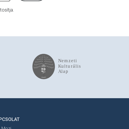
osítja.
PCSOLAT
t Mozi