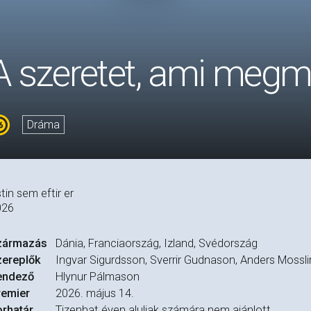
A szeretet, ami meg
Dráma
tin sem eftir er
026
zármazás
Dánia, Franciaország, Izland, Svédország
zereplők
Ingvar Sigurdsson, Sverrir Gudnason, Anders Mossli
endező
Hlynur Pálmason
remier
2026. május 14.
rhatár
Tizenhat éven aluliak számára nem ajánlott.