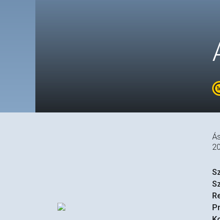
Ás
2
S
S
R
P
Ko