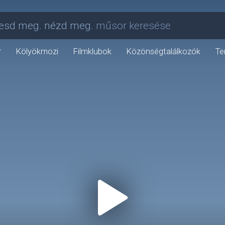
esd meg. nézd meg.
műsor keresése
r
Kölyökmozi
Filmklubok
Közönségtalálkozók
Te