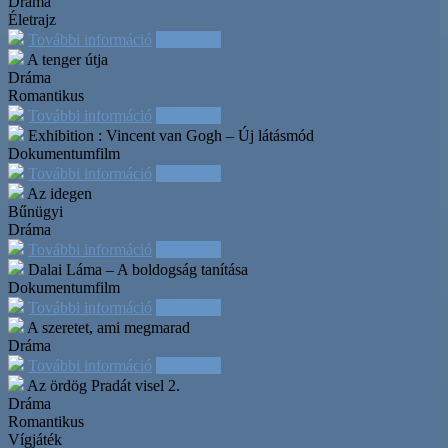
Dráma
Életrajz
További információ
Időpontok
A tenger útja
Dráma
Romantikus
További információ
Időpontok
Exhibition : Vincent van Gogh – Új látásmód
Dokumentumfilm
További információ
Időpontok
Az idegen
Bűnügyi
Dráma
További információ
Időpontok
Dalai Láma – A boldogság tanítása
Dokumentumfilm
További információ
Időpontok
A szeretet, ami megmarad
Dráma
További információ
Időpontok
Az ördög Pradát visel 2.
Dráma
Romantikus
Vígjáték