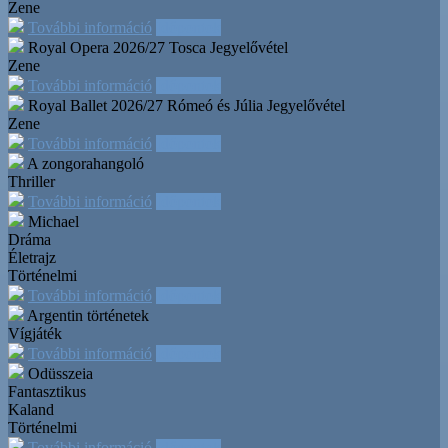
Zene
További információ
Időpontok
Royal Opera 2026/27 Tosca
Jegyelővétel
Zene
További információ
Időpontok
Royal Ballet 2026/27 Rómeó és Júlia
Jegyelővétel
Zene
További információ
Időpontok
A zongorahangoló
Thriller
További információ
Időpontok
Michael
Dráma
Életrajz
Történelmi
További információ
Időpontok
Argentin történetek
Vígjáték
További információ
Időpontok
Odüsszeia
Fantasztikus
Kaland
Történelmi
További információ
Időpontok