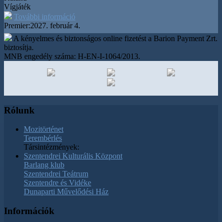
Vígjáték
További információ
Premier:
2027. február 4.
A kényelmes és biztonságos online fizetést a Barion Payment Zrt.
biztosítja.
MNB engedély száma: H-EN-I-1064/2013.
Rólunk
Mozitörténet
Terembérlés
Társintézmények:
Szentendrei Kulturális Központ
Barlang klub
Szentendrei Teátrum
Szentendre és Vidéke
Dunaparti Művelődési Ház
Információk