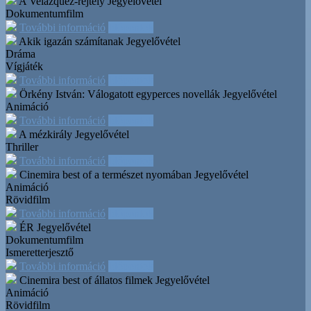
A Velázquez-rejtély
Jegyelővétel
Dokumentumfilm
További információ
Időpontok
Akik igazán számítanak
Jegyelővétel
Dráma
Vígjáték
További információ
Időpontok
Örkény István: Válogatott egyperces novellák
Jegyelővétel
Animáció
További információ
Időpontok
A mézkirály
Jegyelővétel
Thriller
További információ
Időpontok
Cinemira best of a természet nyomában
Jegyelővétel
Animáció
Rövidfilm
További információ
Időpontok
ÉR
Jegyelővétel
Dokumentumfilm
Ismeretterjesztő
További információ
Időpontok
Cinemira best of állatos filmek
Jegyelővétel
Animáció
Rövidfilm