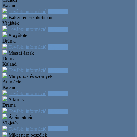
Kaland
További információ
Időpontok
Balszerencse akcióban
Vígjáték
További információ
Időpontok
A gyűlölet
Dráma
További információ
Időpontok
Messzi észak
Dráma
Kaland
További információ
Időpontok
Minyonok és szörnyek
Animáció
Kaland
További információ
Időpontok
A kórus
Dráma
További információ
Időpontok
Ádám almái
Vígjáték
További információ
Időpontok
Miket nem beszélek