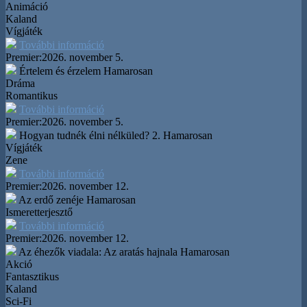
Animáció
Kaland
Vígjáték
További információ
Premier:
2026. november 5.
Értelem és érzelem
Hamarosan
Dráma
Romantikus
További információ
Premier:
2026. november 5.
Hogyan tudnék élni nélküled? 2.
Hamarosan
Vígjáték
Zene
További információ
Premier:
2026. november 12.
Az erdő zenéje
Hamarosan
Ismeretterjesztő
További információ
Premier:
2026. november 12.
Az éhezők viadala: Az aratás hajnala
Hamarosan
Akció
Fantasztikus
Kaland
Sci-Fi