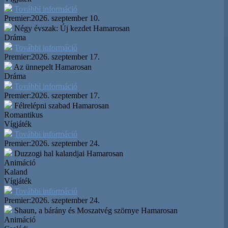
További információ
Premier:
2026. szeptember 10.
Négy évszak: Új kezdet
Hamarosan
Dráma
További információ
Premier:
2026. szeptember 17.
Az ünnepelt
Hamarosan
Dráma
További információ
Premier:
2026. szeptember 17.
Félrelépni szabad
Hamarosan
Romantikus
Vígjáték
További információ
Premier:
2026. szeptember 24.
Duzzogi hal kalandjai
Hamarosan
Animáció
Kaland
Vígjáték
További információ
Premier:
2026. szeptember 24.
Shaun, a bárány és Moszatvég szörnye
Hamarosan
Animáció