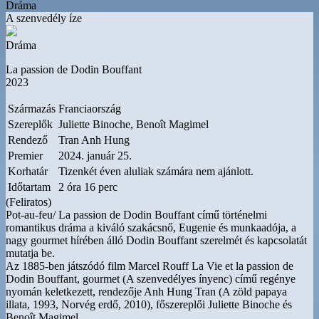
Dráma
A szenvedély íze
Dráma
La passion de Dodin Bouffant
2023
Származás
Franciaország
Szereplők
Juliette Binoche, Benoît Magimel
Rendező
Tran Anh Hung
Premier
2024. január 25.
Korhatár
Tizenkét éven aluliak számára nem ajánlott.
Időtartam
2 óra 16 perc
(Feliratos)
Pot-au-feu/ La passion de Dodin Bouffant című történelmi
romantikus dráma a kiváló szakácsnő, Eugenie és munkaadója, a
nagy gourmet hírében álló Dodin Bouffant szerelmét és kapcsolatát
mutatja be.
Az 1885-ben játszódó film Marcel Rouff La Vie et la passion de
Dodin Bouffant, gourmet (A szenvedélyes ínyenc) című regénye
nyomán keletkezett, rendezője Anh Hung Tran (A zöld papaya
illata, 1993, Norvég erdő, 2010), főszereplői Juliette Binoche és
Benoît Magimel.