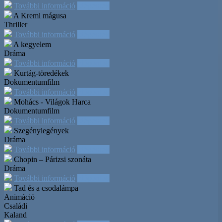
További információ
Időpontok
A Kreml mágusa
Thriller
További információ
Időpontok
A kegyelem
Dráma
További információ
Időpontok
Kurtág-töredékek
Dokumentumfilm
További információ
Időpontok
Mohács - Világok Harca
Dokumentumfilm
További információ
Időpontok
Szegénylegények
Dráma
További információ
Időpontok
Chopin – Párizsi szonáta
Dráma
További információ
Időpontok
Tad és a csodalámpa
Animáció
Családi
Kaland