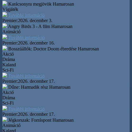
Karácsonyra megjövök
Hamarosan
Vígjáték
További információ
Premier:
2026. december 3.
Angry Birds 3 - A film
Hamarosan
Animáció
További információ
Premier:
2026. december 16.
Bosszúállók: Doctor Doom ébredése
Hamarosan
Akció
Dráma
Kaland
Sci-Fi
További információ
Premier:
2026. december 17.
Dűne: Harmadik rész
Hamarosan
Akció
Dráma
Sci-Fi
További információ
Premier:
2026. december 17.
Jégkorszak: Forráspont
Hamarosan
Animáció
Kaland