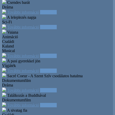
Csendes barát
Dráma
További információ
Időpontok
A leleplezés napja
Sci-Fi
További információ
Időpontok
Vaiana
Animáció
Családi
Kaland
Musical
További információ
Időpontok
A pasi gyerekkel jön
Vígjáték
További információ
Időpontok
Sacré Coeur - A Szent Szív csodálatos hatalma
Dokumentumfilm
Dráma
További információ
Időpontok
Találkozás a Buddhával
Dokumentumfilm
További információ
Időpontok
A sivatag fia
Családi