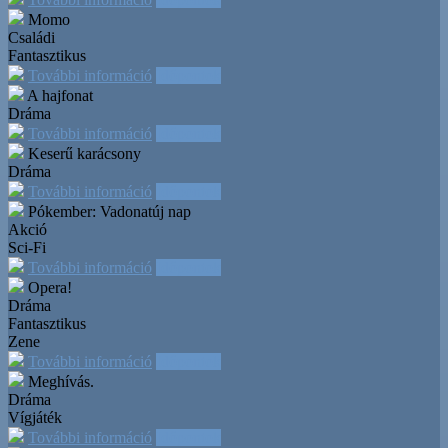
Momo
Családi
Fantasztikus
További információ
Időpontok
A hajfonat
Dráma
További információ
Időpontok
Keserű karácsony
Dráma
További információ
Időpontok
Pókember: Vadonatúj nap
Akció
Sci-Fi
További információ
Időpontok
Opera!
Dráma
Fantasztikus
Zene
További információ
Időpontok
Meghívás.
Dráma
Vígjáték
További információ
Időpontok