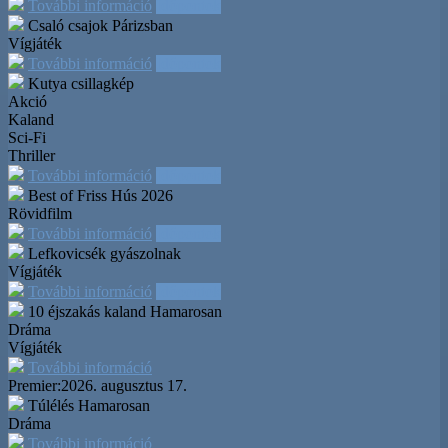
További információ
Időpontok
Csaló csajok Párizsban
Vígjáték
További információ
Időpontok
Kutya csillagkép
Akció
Kaland
Sci-Fi
Thriller
További információ
Időpontok
Best of Friss Hús 2026
Rövidfilm
További információ
Időpontok
Lefkovicsék gyászolnak
Vígjáték
További információ
Időpontok
10 éjszakás kaland
Hamarosan
Dráma
Vígjáték
További információ
Premier:
2026. augusztus 17.
Túlélés
Hamarosan
Dráma
További információ