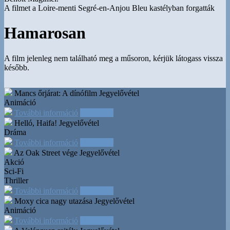
A filmet a Loire-menti Segré-en-Anjou Bleu kastélyban forgatták
Hamarosan
A film jelenleg nem található meg a műsoron, kérjük látogass vissza
később.
Mancs őrjárat: A dínófilm
Jegyelővétel
Animáció
További információ
Időpontok
Helló, Haifa!
Jegyelővétel
Dráma
További információ
Időpontok
Az Oak Street vége
Jegyelővétel
Akció
Sci-Fi
Thriller
További információ
Időpontok
Moxy cica nagy utazása
Jegyelővétel
Animáció
További információ
Időpontok