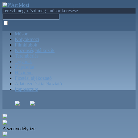
keresd meg. nézd meg.
műsor keresése
Műsor
Kölyökmozi
Filmklubok
Közönségtalálkozók
Terembérlés
Jegyárak
Kapcsolat
Házirend
Fizetési tájékoztató
Adatkezelési tájékoztató
Impresszum
A szenvedély íze