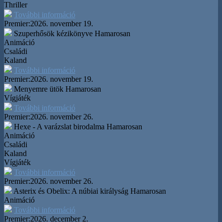
Thriller
További információ
Premier:
2026. november 19.
Szuperhősök kézikönyve
Hamarosan
Animáció
Családi
Kaland
További információ
Premier:
2026. november 19.
Menyemre ütök
Hamarosan
Vígjáték
További információ
Premier:
2026. november 26.
Hexe - A varázslat birodalma
Hamarosan
Animáció
Családi
Kaland
Vígjáték
További információ
Premier:
2026. november 26.
Asterix és Obelix: A núbiai királyság
Hamarosan
Animáció
További információ
Premier:
2026. december 2.