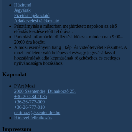
Házirend
Jegyárak
Fizetési tájékoztató
Adatkezelési tájékoztató
Pénztárnyitás a műsorban meghirdetett napokon az első
előadás kezdése előtt fél órával.
Parkolási információ: díjfizetési időszak minden nap 9:00–
20:00 óra között.
A mozi eseményein hang-, kép- és videófelvétel készülhet. A
mozi területére való belépéssel és/vagy jegyvásárlással
hozzájárulását adja képmásának rögzítéséhez és esetleges
nyilvánosságra hozásához.
Kapcsolat
P'Art Mozi
2000 Szentendre, Dunakorzó 25.
+36-20-284-1035
+36-26-777-009
+36-26-777-010
partmozi@szentendre.hu
Hírlevél feliratkozás
Impresszum