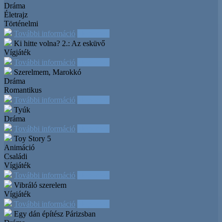
Dráma
Életrajz
Történelmi
További információ
Időpontok
Ki hitte volna? 2.: Az esküvő
Vígjáték
További információ
Időpontok
Szerelmem, Marokkó
Dráma
Romantikus
További információ
Időpontok
Tyúk
Dráma
További információ
Időpontok
Toy Story 5
Animáció
Családi
Vígjáték
További információ
Időpontok
Vibráló szerelem
Vígjáték
További információ
Időpontok
Egy dán építész Párizsban