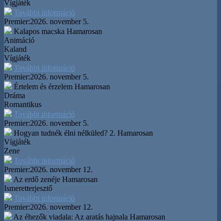
Vígjáték
További információ
Premier:
2026. november 5.
Kalapos macska
Hamarosan
Animáció
Kaland
Vígjáték
További információ
Premier:
2026. november 5.
Értelem és érzelem
Hamarosan
Dráma
Romantikus
További információ
Premier:
2026. november 5.
Hogyan tudnék élni nélküled? 2.
Hamarosan
Vígjáték
Zene
További információ
Premier:
2026. november 12.
Az erdő zenéje
Hamarosan
Ismeretterjesztő
További információ
Premier:
2026. november 12.
Az éhezők viadala: Az aratás hajnala
Hamarosan