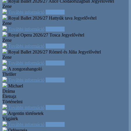
Royal Ballet 2026/27 Alice Csodaországban
Jegyelővétel
Zene
További információ
Időpontok
Royal Ballet 2026/27 Hattyúk tava
Jegyelővétel
Zene
További információ
Időpontok
Royal Opera 2026/27 Tosca
Jegyelővétel
Zene
További információ
Időpontok
Royal Ballet 2026/27 Rómeó és Júlia
Jegyelővétel
Zene
További információ
Időpontok
A zongorahangoló
Thriller
További információ
Időpontok
Michael
Dráma
Életrajz
Történelmi
További információ
Időpontok
Argentin történetek
Vígjáték
További információ
Időpontok
Odüsszeia