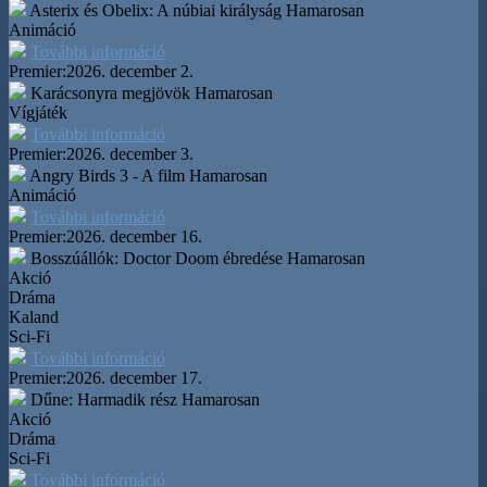
Asterix és Obelix: A núbiai királyság
Hamarosan
Animáció
További információ
Premier:
2026. december 2.
Karácsonyra megjövök
Hamarosan
Vígjáték
További információ
Premier:
2026. december 3.
Angry Birds 3 - A film
Hamarosan
Animáció
További információ
Premier:
2026. december 16.
Bosszúállók: Doctor Doom ébredése
Hamarosan
Akció
Dráma
Kaland
Sci-Fi
További információ
Premier:
2026. december 17.
Dűne: Harmadik rész
Hamarosan
Akció
Dráma
Sci-Fi
További információ