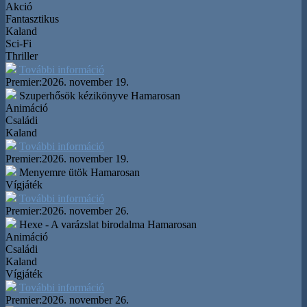
Akció
Fantasztikus
Kaland
Sci-Fi
Thriller
További információ
Premier:
2026. november 19.
Szuperhősök kézikönyve
Hamarosan
Animáció
Családi
Kaland
További információ
Premier:
2026. november 19.
Menyemre ütök
Hamarosan
Vígjáték
További információ
Premier:
2026. november 26.
Hexe - A varázslat birodalma
Hamarosan
Animáció
Családi
Kaland
Vígjáték
További információ
Premier:
2026. november 26.