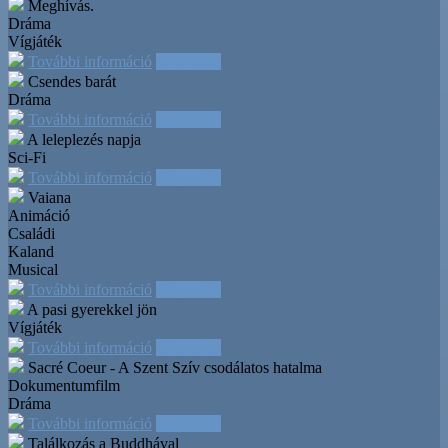
Meghívás.
Dráma
Vígjáték
További információ
Időpontok
Csendes barát
Dráma
További információ
Időpontok
A leleplezés napja
Sci-Fi
További információ
Időpontok
Vaiana
Animáció
Családi
Kaland
Musical
További információ
Időpontok
A pasi gyerekkel jön
Vígjáték
További információ
Időpontok
Sacré Coeur - A Szent Szív csodálatos hatalma
Dokumentumfilm
Dráma
További információ
Időpontok
Találkozás a Buddhával