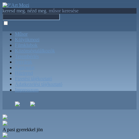
keresd meg. nézd meg.
műsor keresése
Műsor
Kölyökmozi
Filmklubok
Közönségtalálkozók
Terembérlés
Jegyárak
Kapcsolat
Házirend
Fizetési tájékoztató
Adatkezelési tájékoztató
Impresszum
A pasi gyerekkel jön