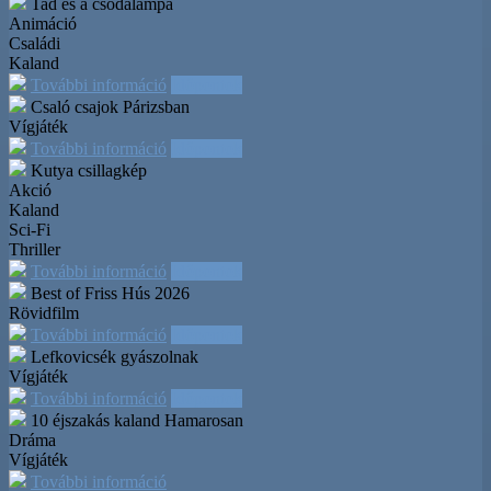
Tad és a csodalámpa
Animáció
Családi
Kaland
További információ
Időpontok
Csaló csajok Párizsban
Vígjáték
További információ
Időpontok
Kutya csillagkép
Akció
Kaland
Sci-Fi
Thriller
További információ
Időpontok
Best of Friss Hús 2026
Rövidfilm
További információ
Időpontok
Lefkovicsék gyászolnak
Vígjáték
További információ
Időpontok
10 éjszakás kaland
Hamarosan
Dráma
Vígjáték
További információ