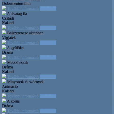
Dokumentumfilm
További információ
Időpontok
A sivatag fia
Családi
Kaland
További információ
Időpontok
Balszerencse akcióban
Vígjáték
További információ
Időpontok
A gyűlölet
Dráma
További információ
Időpontok
Messzi észak
Dráma
Kaland
További információ
Időpontok
Minyonok és szörnyek
Animáció
Kaland
További információ
Időpontok
A kórus
Dráma
További információ
Időpontok