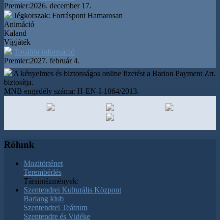
Premier:
2026. december 17.
Jégkorszak: Forráspont
Hamarosan
Animáció
Kaland
Vígjáték
További információ
Premier:
2027. február 4.
A kényelmes és biztonságos online fizetést a Barion Payment Zrt.
biztosítja.
MNB engedély száma: H-EN-I-1064/2013.
Rólunk
Mozitörténet
Terembérlés
Társintézmények:
Szentendrei Kulturális Központ
Barlang klub
Szentendrei Teátrum
Szentendre és Vidéke