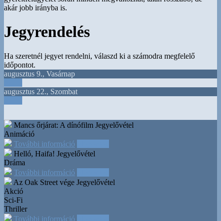
akár jobb irányba is.
Jegyrendelés
Ha szeretnél jegyet rendelni, válaszd ki a számodra megfelelő
időpontot.
augusztus 9.
,
Vasárnap
18:15
augusztus 22.
,
Szombat
19:00
Mancs őrjárat: A dínófilm
Jegyelővétel
Animáció
További információ
Időpontok
Helló, Haifa!
Jegyelővétel
Dráma
További információ
Időpontok
Az Oak Street vége
Jegyelővétel
Akció
Sci-Fi
Thriller
További információ
Időpontok