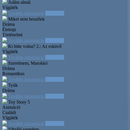
Ádám almái
Vígjáték
További információ
Időpontok
Miket nem beszélek
Dráma
Életrajz
Történelmi
További információ
Időpontok
Ki hitte volna? 2.: Az esküvő
Vígjáték
További információ
Időpontok
Szerelmem, Marokkó
Dráma
Romantikus
További információ
Időpontok
Tyúk
Dráma
További információ
Időpontok
Toy Story 5
Animáció
Családi
Vígjáték
További információ
Időpontok
Vibráló szerelem