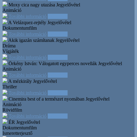
Moxy cica nagy utazása
Jegyelővétel
Animáció
További információ
Időpontok
A Velázquez-rejtély
Jegyelővétel
Dokumentumfilm
További információ
Időpontok
Akik igazán számítanak
Jegyelővétel
Dráma
Vígjáték
További információ
Időpontok
Örkény István: Válogatott egyperces novellák
Jegyelővétel
Animáció
További információ
Időpontok
A mézkirály
Jegyelővétel
Thriller
További információ
Időpontok
Cinemira best of a természet nyomában
Jegyelővétel
Animáció
Rövidfilm
További információ
Időpontok
ÉR
Jegyelővétel
Dokumentumfilm
Ismeretterjesztő