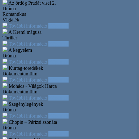
Az ördög Pradát visel 2.
Dráma
Romantikus
Vígjáték
További információ
Időpontok
A Kreml mágusa
Thriller
További információ
Időpontok
A kegyelem
Dráma
További információ
Időpontok
Kurtág-töredékek
Dokumentumfilm
További információ
Időpontok
Mohács - Világok Harca
Dokumentumfilm
További információ
Időpontok
Szegénylegények
Dráma
További információ
Időpontok
Chopin – Párizsi szonáta
Dráma
További információ
Időpontok