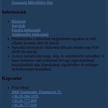
Dunaparti Művelődési Ház
Információk
Házirend
Jegyárak
Fizetési tájékoztató
Adatkezelési tájékoztató
Pénztárnyitás a műsorban meghirdetett napokon az első
előadás kezdése előtt fél órával.
Parkolási információ: díjfizetési időszak minden nap 9:00–
20:00 óra között.
A mozi eseményein hang-, kép- és videófelvétel készülhet. A
mozi területére való belépéssel és/vagy jegyvásárlással
hozzájárulását adja képmásának rögzítéséhez és esetleges
nyilvánosságra hozásához.
Kapcsolat
P'Art Mozi
2000 Szentendre, Dunakorzó 25.
+36-20-284-1035
+36-26-777-009
+36-26-777-010