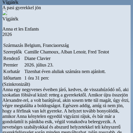
Vígjáték
A pasi gyerekkel jön
Vígjáték
Anna et les Enfants
2026
Származás
Belgium, Franciaország
Szereplők
Camille Chamoux, Alban Lenoir, Fred Testot
Rendező
Diane Clavier
Premier
2026. július 23.
Korhatár
Tizenhat éven aluliak számára nem ajánlott.
Időtartam
1 óra 31 perc
(Szinkronizált)
Anna egy negyvenes éveiben járó, kedves, de visszahúzódó nő, aki
szokatlan fóbiával küzd: retteg a gyerekektől. Amikor újra összejön
Alexandre-rel, a volt barátjával, akin sosem tette túl magát, úgy érzi,
végre megtalálta a boldogságot. Egészen addig, amíg rá nem jön,
hogy a férfinak van két gyereke. A helyzet tovább bonyolódik,
amikor Anna kénytelen egyedül vigyázni rájuk, és bár már a
gondolattól is pánikba esik, végül vonakodva beleegyezik. A
nevetséges szabályokkal és abszurd helyzetekkel teli kényszerű
gyerekfelügyelet során minden megváltozhat, talán rosszabb, de