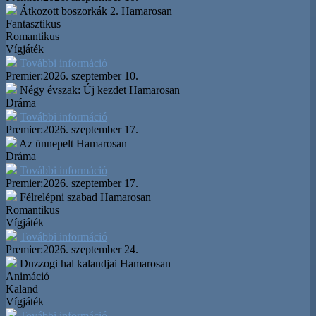
Átkozott boszorkák 2.
Hamarosan
Fantasztikus
Romantikus
Vígjáték
További információ
Premier:
2026. szeptember 10.
Négy évszak: Új kezdet
Hamarosan
Dráma
További információ
Premier:
2026. szeptember 17.
Az ünnepelt
Hamarosan
Dráma
További információ
Premier:
2026. szeptember 17.
Félrelépni szabad
Hamarosan
Romantikus
Vígjáték
További információ
Premier:
2026. szeptember 24.
Duzzogi hal kalandjai
Hamarosan
Animáció
Kaland
Vígjáték
További információ