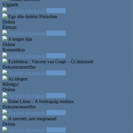
Vígjáték
További információ
Időpontok
Egy dán építész Párizsban
Dráma
Életrajz
További információ
Időpontok
A tenger útja
Dráma
Romantikus
További információ
Időpontok
Exhibition : Vincent van Gogh – Új látásmód
Dokumentumfilm
További információ
Időpontok
Az idegen
Bűnügyi
Dráma
További információ
Időpontok
Dalai Láma – A boldogság tanítása
Dokumentumfilm
További információ
Időpontok
A szeretet, ami megmarad
Dráma
További információ
Időpontok