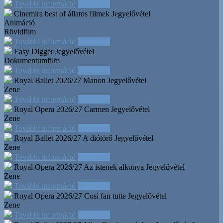
További információ
Időpontok
Cinemira best of állatos filmek
Jegyelővétel
Animáció
Rövidfilm
További információ
Időpontok
Easy Digger
Jegyelővétel
Dokumentumfilm
További információ
Időpontok
Royal Ballet 2026/27 Manon
Jegyelővétel
Zene
További információ
Időpontok
Royal Opera 2026/27 Carmen
Jegyelővétel
Zene
További információ
Időpontok
Royal Ballet 2026/27 A diótörő
Jegyelővétel
Zene
További információ
Időpontok
Royal Opera 2026/27 Az istenek alkonya
Jegyelővétel
Zene
További információ
Időpontok
Royal Opera 2026/27 Cosi fan tutte
Jegyelővétel
Zene
További információ
Időpontok