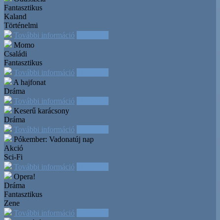
Fantasztikus
Kaland
Történelmi
További információ
Időpontok
Momo
Családi
Fantasztikus
További információ
Időpontok
A hajfonat
Dráma
További információ
Időpontok
Keserű karácsony
Dráma
További információ
Időpontok
Pókember: Vadonatúj nap
Akció
Sci-Fi
További információ
Időpontok
Opera!
Dráma
Fantasztikus
Zene
További információ
Időpontok