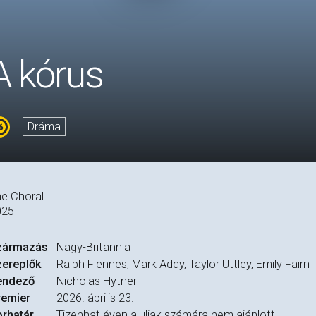
A kórus
Dráma
e Choral
025
zármazás
Nagy-Britannia
zereplők
Ralph Fiennes, Mark Addy, Taylor Uttley, Emily Fairn
endező
Nicholas Hytner
remier
2026. április 23.
rhatár
Tizenhat éven aluliak számára nem ajánlott.