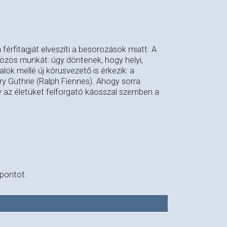
érfitagját elveszíti a besorozások miatt. A
közös munkát: úgy döntenek, hogy helyi,
lok mellé új kórusvezető is érkezik: a
y Guthrie (Ralph Fiennes). Ahogy sorra
 az életüket felforgató káosszal szemben a
őpontot.