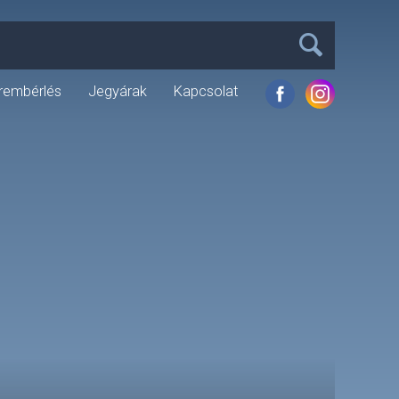
rembérlés
Jegyárak
Kapcsolat