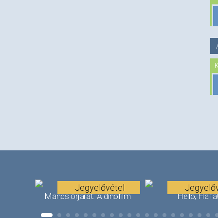
Jegyelővétel
Jegyelőv
Mancs őrjárat: A dínófilm
Helló, Haifa