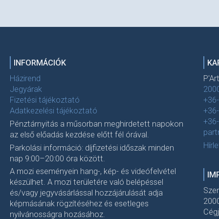
INFORMÁCIÓK
KA
Házirend
P'Ar
Jegyárak
2000
Fizetési tájékoztató
+36
Adatkezelési tájékoztató
+36
+36
Pénztárnyitás a műsorban meghirdetett napokon
par
az első előadás kezdése előtt fél órával.
Hírl
Parkolási információ: díjfizetési időszak minden
nap 9:00–20:00 óra között.
A mozi eseményein hang-, kép- és videófelvétel
IM
készülhet. A mozi területére való belépéssel
Szen
és/vagy jegyvásárlással hozzájárulását adja
2000
képmásának rögzítéséhez és esetleges
Cég
nyilvánosságra hozásához.