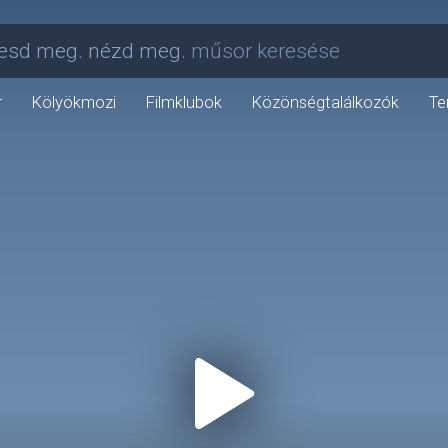
esd meg. nézd meg.
műsor keresése
r
Kölyökmozi
Filmklubok
Közönségtalálkozók
Te