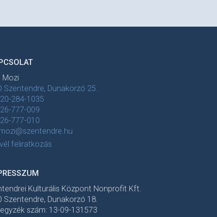
PCSOLAT
t Mozi
 Szentendre, Dunakorzó 25.
-20-284-1035
-26-777-009
-26-777-010
tmozi@szentendre.hu
evél feliratkozás
PRESSZUM
tendrei Kulturális Központ Nonprofit Kft.
 Szentendre, Dunakorzó 18.
jegyzék szám: 13-09-131573