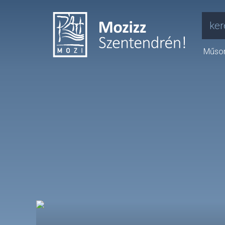
ker
Műso