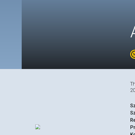
Th
2
S
S
R
P
Ko