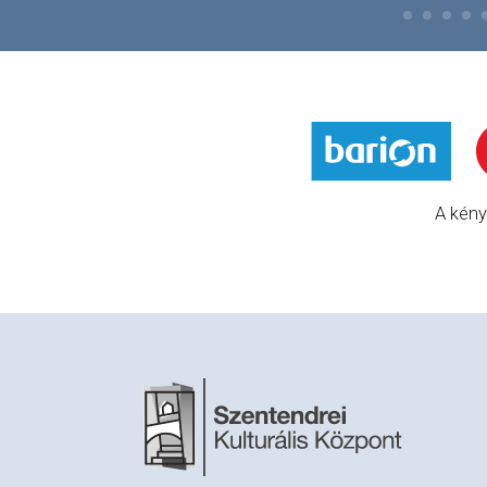
A kény