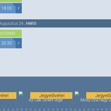
18:00
F
Augusztus 24.
,
Hétfő
KISTEREM
20:30
F
étel
Jegyelővétel
Jegyelő
!
Az Oak Street vége
Moxy cica nagy 