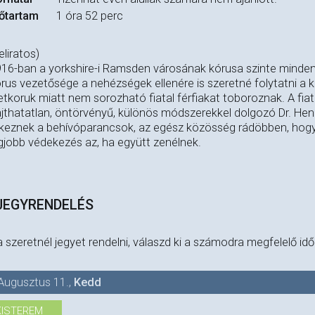
őtartam
1 óra 52 perc
eliratos)
16-ban a yorkshire-i Ramsden városának kórusa szinte minden f
rus vezetősége a nehézségek ellenére is szeretné folytatni a 
etkoruk miatt nem sorozható fiatal férfiakat toboroznak. A fiata
jthatatlan, öntörvényű, különös módszerekkel dolgozó Dr. Henr
keznek a behívóparancsok, az egész közösség rádöbben, hogy
gjobb védekezés az, ha együtt zenélnek.
JEGYRENDELÉS
 szeretnél jegyet rendelni, válaszd ki a számodra megfelelő id
Augusztus 11.
,
Kedd
KISTEREM