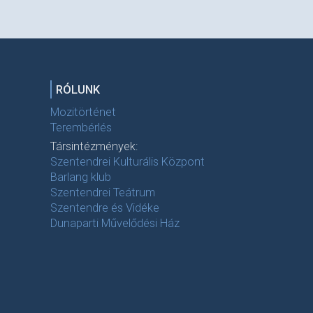
RÓLUNK
Mozitörténet
Terembérlés
Társintézmények:
Szentendrei Kulturális Központ
Barlang klub
Szentendrei Teátrum
Szentendre és Vidéke
Dunaparti Művelődési Ház