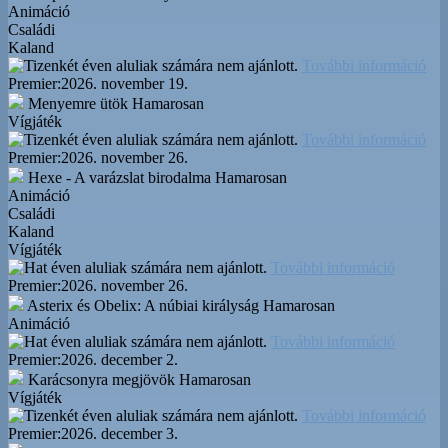
Animáció
Családi
Kaland
További információ
Premier:
2026. november 19.
Menyemre ütök
Hamarosan
Vígjáték
További információ
Premier:
2026. november 26.
Hexe - A varázslat birodalma
Hamarosan
Animáció
Családi
Kaland
Vígjáték
További információ
Premier:
2026. november 26.
Asterix és Obelix: A núbiai királyság
Hamarosan
Animáció
További információ
Premier:
2026. december 2.
Karácsonyra megjövök
Hamarosan
Vígjáték
További információ
Premier:
2026. december 3.