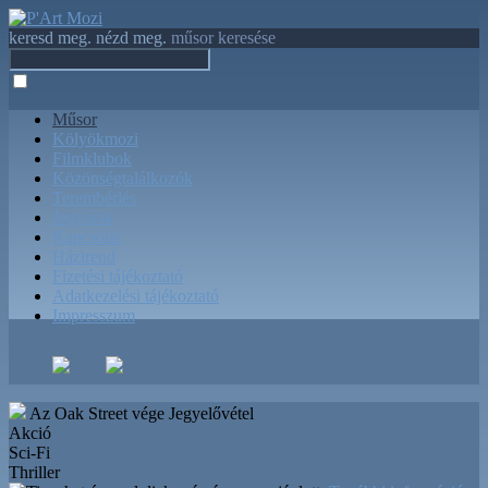
keresd meg. nézd meg.
műsor keresése
Műsor
Kölyökmozi
Filmklubok
Közönségtalálkozók
Terembérlés
Jegyárak
Kapcsolat
Házirend
Fizetési tájékoztató
Adatkezelési tájékoztató
Impresszum
Az Oak Street vége
Jegyelővétel
Akció
Sci-Fi
Thriller