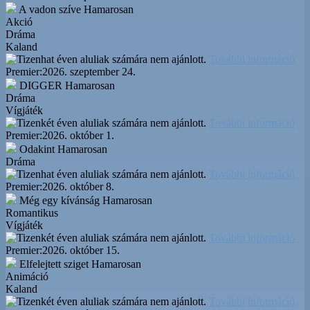
A vadon szíve
Hamarosan
Akció
Dráma
Kaland
További információ
Premier:
2026. szeptember 24.
DIGGER
Hamarosan
Dráma
Vígjáték
További információ
Premier:
2026. október 1.
Odakint
Hamarosan
Dráma
További információ
Premier:
2026. október 8.
Még egy kívánság
Hamarosan
Romantikus
Vígjáték
További információ
Premier:
2026. október 15.
Elfelejtett sziget
Hamarosan
Animáció
Kaland
További információ