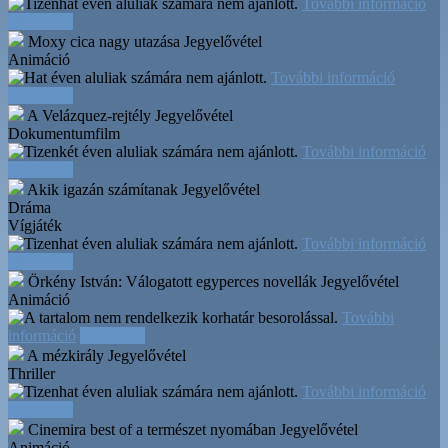
További információ
Időpontok
Moxy cica nagy utazása
Jegyelővétel
Animáció
További információ
Időpontok
A Velázquez-rejtély
Jegyelővétel
Dokumentumfilm
További információ
Időpontok
Akik igazán számítanak
Jegyelővétel
Dráma
Vígjáték
További információ
Időpontok
Örkény István: Válogatott egyperces novellák
Jegyelővétel
Animáció
További
információ
Időpontok
A mézkirály
Jegyelővétel
Thriller
További információ
Időpontok
Cinemira best of a természet nyomában
Jegyelővétel
Animáció