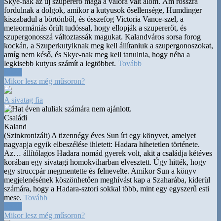
Skye-nak az új szupererő maga a valóra vált álom. Ám rosszra
fordulnak a dolgok, amikor a kutyusok ősellensége, Humdinger
kiszabadul a börtönből, és összefog Victoria Vance-szel, a
meteormániás őrült tudóssal, hogy ellopják a szupererőt, és
szupergonosszá változtassák magukat. Kalandváros sorsa forog
kockán, a Szuperkutyiknak meg kell állítaniuk a szupergonoszokat,
amíg nem késő, és Skye-nak meg kell tanulnia, hogy néha a
legkisebb kutyus számít a legtöbbet.
Tovább
14:45
Mikor lesz még műsoron?
A sivatag fia
Családi
Kaland
(Szinkronizált) A tizennégy éves Sun írt egy könyvet, amelyet
nagyapja egyik elbeszélése ihletett: Hadara hihetetlen története.
Az
…
állítólagos Hadara nomád gyerek volt, akit a családja kétéves
korában egy sivatagi homokviharban elvesztett. Úgy hitték, hogy
egy struccpár megmentette és felnevelte. Amikor Sun a könyv
megjelenésének köszönhetően meghívást kap a Szaharába, kiderül
számára, hogy a Hadara-sztori sokkal több, mint egy egyszerű esti
mese.
Tovább
16:30
Mikor lesz még műsoron?