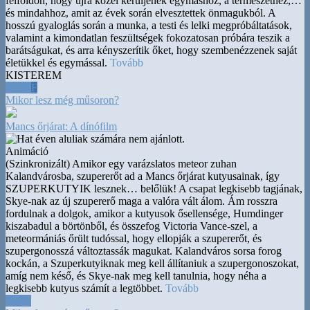
felföldön, hogy újra közel kerüljenek egymáshoz, a természethez,
…
és mindahhoz, amit az évek során elvesztettek önmagukból. A
hosszú gyaloglás során a munka, a testi és lelki megpróbáltatások,
valamint a kimondatlan feszültségek fokozatosan próbára teszik a
barátságukat, és arra kényszerítik őket, hogy szembenézzenek saját
életükkel és egymással.
Tovább
KISTEREM
20:30
F
Mikor lesz még műsoron?
Mancs őrjárat: A dínófilm
Animáció
(Szinkronizált) Amikor egy varázslatos meteor zuhan
Kalandvárosba, szupererőt ad a Mancs őrjárat kutyusainak, így
SZUPERKUTYIK lesznek
…
belőlük! A csapat legkisebb tagjának,
Skye-nak az új szupererő maga a valóra vált álom. Ám rosszra
fordulnak a dolgok, amikor a kutyusok ősellensége, Humdinger
kiszabadul a börtönből, és összefog Victoria Vance-szel, a
meteormániás őrült tudóssal, hogy ellopják a szupererőt, és
szupergonosszá változtassák magukat. Kalandváros sorsa forog
kockán, a Szuperkutyiknak meg kell állítaniuk a szupergonoszokat,
amíg nem késő, és Skye-nak meg kell tanulnia, hogy néha a
legkisebb kutyus számít a legtöbbet.
Tovább
14:45