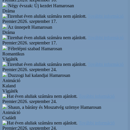
Négy évszak: Új kezdet
Hamarosan
Dráma
További információ
Premier:
2026. szeptember 17.
Az ünnepelt
Hamarosan
Dráma
További információ
Premier:
2026. szeptember 17.
Félrelépni szabad
Hamarosan
Romantikus
Vígjáték
További információ
Premier:
2026. szeptember 24.
Duzzogi hal kalandjai
Hamarosan
Animáció
Kaland
Vígjáték
További információ
Premier:
2026. szeptember 24.
Shaun, a bárány és Moszatvég szörnye
Hamarosan
Animáció
Családi
További információ
Premier:
2026. szeptember 24.