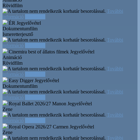
Rövidfilm
További
információ
Időpontok
ÉR
Jegyelővétel
Dokumentumfilm
Ismeretterjesztő
További
információ
Időpontok
Cinemira best of állatos filmek
Jegyelővétel
Animáció
Rövidfilm
További
információ
Időpontok
Easy Digger
Jegyelővétel
Dokumentumfilm
További
információ
Időpontok
Royal Ballet 2026/27 Manon
Jegyelővétel
Zene
További
információ
Időpontok
Royal Opera 2026/27 Carmen
Jegyelővétel
Zene
További