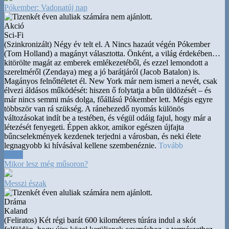
Pókember: Vadonatúj nap
Akció
Sci-Fi
(Szinkronizált) Négy év telt el. A Nincs hazaút végén Pókember
(Tom Holland) a magányt választotta. Önként, a világ érdekében
…
kitörölte magát az emberek emlékezetéből, és ezzel lemondott a
szerelméről (Zendaya) meg a jó barátjáról (Jacob Batalon) is.
Magányos felnőttéletet él. New York már nem ismeri a nevét, csak
élvezi áldásos működését: hiszen ő folytatja a bűn üldözését – és
már nincs semmi más dolga, főállású Pókember lett. Mégis egyre
többször van rá szükség. A ránehezedő nyomás különös
változásokat indít be a testében, és végül odáig fajul, hogy már a
létezését fenyegeti. Éppen akkor, amikor egészen újfajta
bűncselekmények kezdenek terjedni a városban, és neki élete
legnagyobb ki hívásával kellene szembenéznie.
Tovább
20:00
Mikor lesz még műsoron?
Messzi észak
Dráma
Kaland
(Feliratos) Két régi barát 600 kilométeres túrára indul a skót