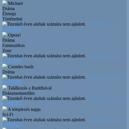
Michael
Dráma
Életrajz
Történelmi
További információ
Időpontok
Opera!
Dráma
Fantasztikus
Zene
További információ
Időpontok
Csendes barát
Dráma
További információ
Időpontok
Találkozás a Buddhával
Dokumentumfilm
További információ
Időpontok
A leleplezés napja
Sci-Fi
További információ
Időpontok