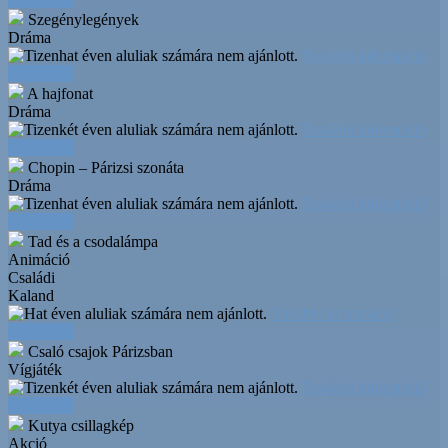
Szegénylegények
Dráma
További információ
Időpontok
A hajfonat
Dráma
További információ
Időpontok
Chopin – Párizsi szonáta
Dráma
További információ
Időpontok
Tad és a csodalámpa
Animáció
Családi
Kaland
További információ
Időpontok
Csaló csajok Párizsban
Vígjáték
További információ
Időpontok
Kutya csillagkép
Akció