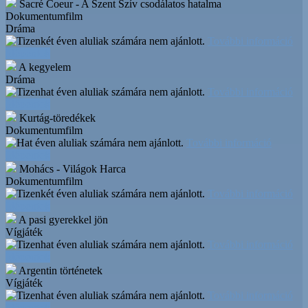
Sacré Coeur - A Szent Szív csodálatos hatalma
Dokumentumfilm
Dráma
További információ
Időpontok
A kegyelem
Dráma
További információ
Időpontok
Kurtág-töredékek
Dokumentumfilm
További információ
Időpontok
Mohács - Világok Harca
Dokumentumfilm
További információ
Időpontok
A pasi gyerekkel jön
Vígjáték
További információ
Időpontok
Argentin történetek
Vígjáték
További információ
Időpontok