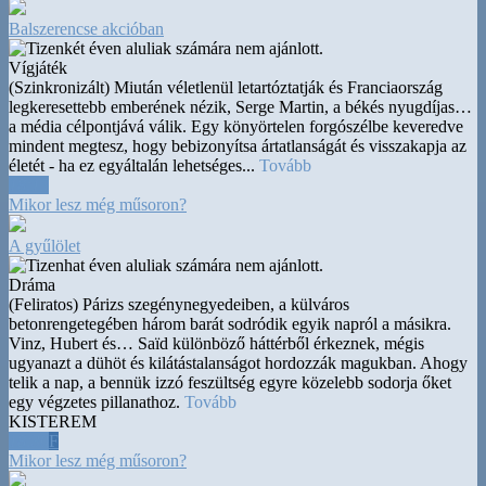
Balszerencse akcióban
Vígjáték
(Szinkronizált) Miután véletlenül letartóztatják és Franciaország
legkeresettebb emberének nézik, Serge Martin, a békés nyugdíjas
…
a média célpontjává válik. Egy könyörtelen forgószélbe keveredve
mindent megtesz, hogy bebizonyítsa ártatlanságát és visszakapja az
életét - ha ez egyáltalán lehetséges...
Tovább
18:15
Mikor lesz még műsoron?
A gyűlölet
Dráma
(Feliratos) Párizs szegénynegyedeiben, a külváros
betonrengetegében három barát sodródik egyik napról a másikra.
Vinz, Hubert és
…
Saïd különböző háttérből érkeznek, mégis
ugyanazt a dühöt és kilátástalanságot hordozzák magukban. Ahogy
telik a nap, a bennük izzó feszültség egyre közelebb sodorja őket
egy végzetes pillanathoz.
Tovább
KISTEREM
18:30
F
Mikor lesz még műsoron?