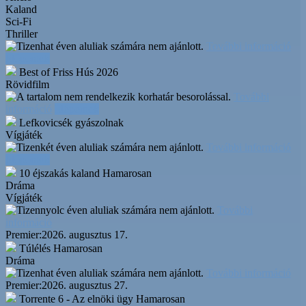
Kaland
Sci-Fi
Thriller
További információ
Időpontok
Best of Friss Hús 2026
Rövidfilm
További
információ
Időpontok
Lefkovicsék gyászolnak
Vígjáték
További információ
Időpontok
10 éjszakás kaland
Hamarosan
Dráma
Vígjáték
További
információ
Premier:
2026. augusztus 17.
Túlélés
Hamarosan
Dráma
További információ
Premier:
2026. augusztus 27.
Torrente 6 - Az elnöki ügy
Hamarosan