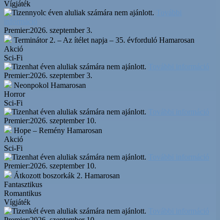
Vígjáték
További
információ
Premier:
2026. szeptember 3.
Terminátor 2. – Az ítélet napja – 35. évforduló
Hamarosan
Akció
Sci-Fi
További információ
Premier:
2026. szeptember 3.
Neonpokol
Hamarosan
Horror
Sci-Fi
További információ
Premier:
2026. szeptember 10.
Hope – Remény
Hamarosan
Akció
Sci-Fi
További információ
Premier:
2026. szeptember 10.
Átkozott boszorkák 2.
Hamarosan
Fantasztikus
Romantikus
Vígjáték
További információ
Premier:
2026. szeptember 10.