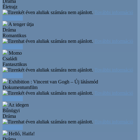
Dráma
Életrajz
További információ
Időpontok
A tenger útja
Dráma
Romantikus
További információ
Időpontok
Momo
Családi
Fantasztikus
További információ
Időpontok
Exhibition : Vincent van Gogh – Új látásmód
Dokumentumfilm
További információ
Időpontok
Az idegen
Bűnügyi
Dráma
További információ
Időpontok
Helló, Haifa!
Dráma