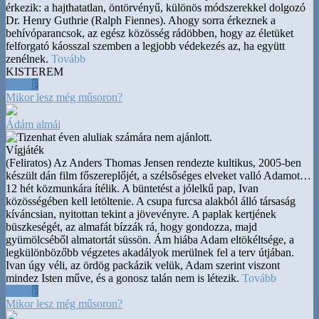
érkezik: a hajthatatlan, öntörvényű, különös módszerekkel dolgozó
Dr. Henry Guthrie (Ralph Fiennes). Ahogy sorra érkeznek a
behívóparancsok, az egész közösség rádöbben, hogy az életüket
felforgató káosszal szemben a legjobb védekezés az, ha együtt
zenélnek.
Tovább
KISTEREM
18:00
F
Mikor lesz még műsoron?
Ádám almái
Vígjáték
(Feliratos) Az Anders Thomas Jensen rendezte kultikus, 2005-ben
készült dán film főszereplőjét, a szélsőséges elveket valló Adamot
…
12 hét közmunkára ítélik. A büntetést a jólelkű pap, Ivan
közösségében kell letöltenie. A csupa furcsa alakból álló társaság
kíváncsian, nyitottan tekint a jövevényre. A paplak kertjének
büszkeségét, az almafát bízzák rá, hogy gondozza, majd
gyümölcséből almatortát süssön. Ám hiába Adam eltökéltsége, a
legkülönbözőbb végzetes akadályok merülnek fel a terv útjában.
Ivan úgy véli, az ördög packázik velük, Adam szerint viszont
mindez Isten műve, és a gonosz talán nem is létezik.
Tovább
18:15
F
Mikor lesz még műsoron?