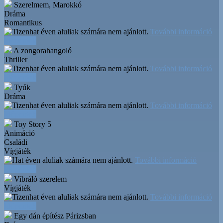
Szerelmem, Marokkó
Dráma
Romantikus
További információ
Időpontok
A zongorahangoló
Thriller
További információ
Időpontok
Tyúk
Dráma
További információ
Időpontok
Toy Story 5
Animáció
Családi
Vígjáték
További információ
Időpontok
Vibráló szerelem
Vígjáték
További információ
Időpontok
Egy dán építész Párizsban