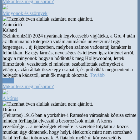
Mikor lesz még műsoron?
Minyonok és szörnyek
Animáció
Kaland
(Szinkronizált) 2024 nyarának legviccesebb vígjátéka, a Gru 4 után
az Illumination kiterjeszti vidám animációs univerzumát egy
fergeteges
…
új fejezetben, melyben számos vadonatúj karakter is
felbukkan. Ez egy lármás, nevetséges és teljesen igaz történet arról,
hogy a minyonok hogyan hódították meg Hollywoodot, lettek
filmsztárok, veszítettek el mindent, szabadítottak szörnyeket a
világra, aztán álltak össze egy csapattá, és próbálták megmenteni a
bolygót a káosztól, amit ők maguk okoztak.
Tovább
16:30
Mikor lesz még műsoron?
A kórus
Dráma
(Feliratos) 1916-ban a yorkshire-i Ramsden városának kórusa szinte
minden férfitagját elveszíti a besorozások miatt. A kórus
vezetősége
…
a nehézségek ellenére is szeretné folytatni a közös
munkát: úgy döntenek, hogy helyi, életkoruk miatt nem sorozható
fiatal férfiakat toboroznak. A fiatalok mellé új kórusvezető is