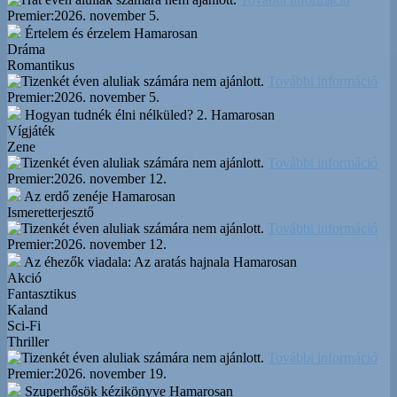
Premier:
2026. november 5.
Értelem és érzelem
Hamarosan
Dráma
Romantikus
További információ
Premier:
2026. november 5.
Hogyan tudnék élni nélküled? 2.
Hamarosan
Vígjáték
Zene
További információ
Premier:
2026. november 12.
Az erdő zenéje
Hamarosan
Ismeretterjesztő
További információ
Premier:
2026. november 12.
Az éhezők viadala: Az aratás hajnala
Hamarosan
Akció
Fantasztikus
Kaland
Sci-Fi
Thriller
További információ
Premier:
2026. november 19.
Szuperhősök kézikönyve
Hamarosan