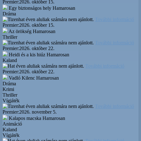
Premier:
2026. október 15.
Egy biztonságos hely
Hamarosan
Dráma
További információ
Premier:
2026. október 15.
Az örökség
Hamarosan
Thriller
További információ
Premier:
2026. október 22.
Heidi és a kis hiúz
Hamarosan
Kaland
További információ
Premier:
2026. október 22.
Vadló Kilenc
Hamarosan
Dráma
Krimi
Thriller
Vígjáték
További információ
Premier:
2026. november 5.
Kalapos macska
Hamarosan
Animáció
Kaland
Vígjáték
További információ