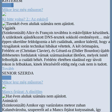
KISTEREM
20:30
F
Mikor lesz még műsoron?
Ki hitte volna? 2.: Az esküvő
Vígjáték
(Szinkronizált) Alice és François továbbra is esküvőjükre készülnek.
A szüleiknek ajándékozott DNS-tesztek sokkoló eredményeit
…
már
éppen sikerülne feldolgoznia a két családnak, amikor kiderül, hogy a
vizsgálatok során technikai hibákat vétettek. A két örömapára,
Frédéric-re (Christian Clavier), és Gérard-ra (Didier Bourdon) újabb
döbbenetes fordulatok várnak származásukat illetően, melyek ismét
felborítják a családi békét. Frédéric életében ráadásul egy távoli
rokon is felbukkan, kinek létezéséről eddig még csak nem is tudott.
Tovább
SENIOR SZERDA
10:00
Mikor lesz még műsoron?
Mancs őrjárat: A dínófilm
Animáció
(Szinkronizált) Amikor egy varázslatos meteor zuhan
Kalandvárosba, szupererőt ad a Mancs őrjárat kutyusainak, így