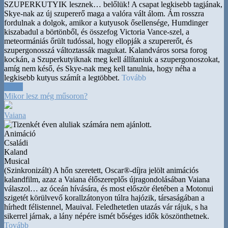
SZUPERKUTYIK lesznek
…
belőlük! A csapat legkisebb tagjának,
Skye-nak az új szupererő maga a valóra vált álom. Ám rosszra
fordulnak a dolgok, amikor a kutyusok ősellensége, Humdinger
kiszabadul a börtönből, és összefog Victoria Vance-szel, a
meteormániás őrült tudóssal, hogy ellopják a szupererőt, és
szupergonosszá változtassák magukat. Kalandváros sorsa forog
kockán, a Szuperkutyiknak meg kell állítaniuk a szupergonoszokat,
amíg nem késő, és Skye-nak meg kell tanulnia, hogy néha a
legkisebb kutyus számít a legtöbbet.
Tovább
14:00
Mikor lesz még műsoron?
Vaiana
Animáció
Családi
Kaland
Musical
(Szinkronizált) A hőn szeretett, Oscar®-díjra jelölt animációs
kalandfilm, azaz a Vaiana élőszereplős újragondolásában Vaiana
válaszol
…
az óceán hívására, és most először életében a Motonui
szigetét körülvevő korallzátonyon túlra hajózik, társaságában a
hírhedt félistennel, Mauival. Feledhetetlen utazás vár rájuk, s ha
sikerrel járnak, a lány népére ismét bőséges idők köszönthetnek.
Tovább