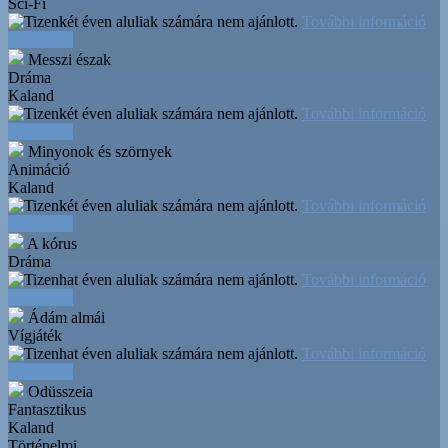
Sci-Fi
További információ
Időpontok
Messzi észak
Dráma
Kaland
További információ
Időpontok
Minyonok és szörnyek
Animáció
Kaland
További információ
Időpontok
A kórus
Dráma
További információ
Időpontok
Ádám almái
Vígjáték
További információ
Időpontok
Odüsszeia
Fantasztikus
Kaland
Történelmi