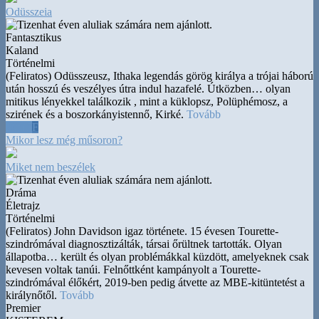
Odüsszeia
Fantasztikus
Kaland
Történelmi
(Feliratos) Odüsszeusz, Ithaka legendás görög királya a trójai háború
után hosszú és veszélyes útra indul hazafelé. Útközben
…
olyan
mitikus lényekkel találkozik , mint a küklopsz, Polüphémosz, a
szirének és a boszorkányistennő, Kirké.
Tovább
20:15
F
Mikor lesz még műsoron?
Miket nem beszélek
Dráma
Életrajz
Történelmi
(Feliratos) John Davidson igaz története. 15 évesen Tourette-
szindrómával diagnosztizálták, társai őrültnek tartották. Olyan
állapotba
…
került és olyan problémákkal küzdött, amelyeknek csak
kevesen voltak tanúi. Felnőttként kampányolt a Tourette-
szindrómával élőkért, 2019-ben pedig átvette az MBE-kitüntetést a
királynőtől.
Tovább
Premier