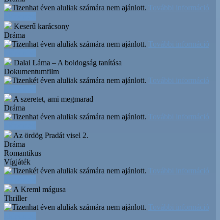
További információ
Időpontok
Keserű karácsony
Dráma
További információ
Időpontok
Dalai Láma – A boldogság tanítása
Dokumentumfilm
További információ
Időpontok
A szeretet, ami megmarad
Dráma
További információ
Időpontok
Az ördög Pradát visel 2.
Dráma
Romantikus
Vígjáték
További információ
Időpontok
A Kreml mágusa
Thriller
További információ
Időpontok