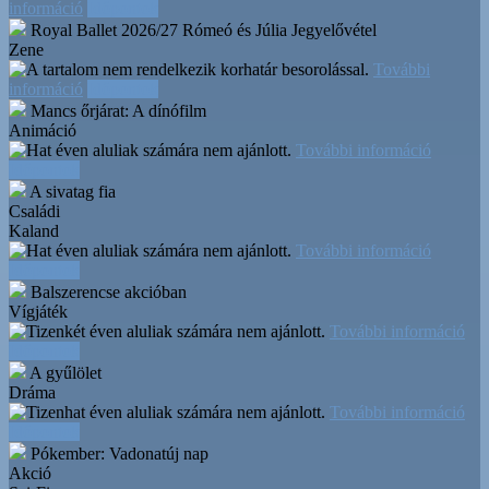
információ
Időpontok
Royal Ballet 2026/27 Rómeó és Júlia
Jegyelővétel
Zene
További
információ
Időpontok
Mancs őrjárat: A dínófilm
Animáció
További információ
Időpontok
A sivatag fia
Családi
Kaland
További információ
Időpontok
Balszerencse akcióban
Vígjáték
További információ
Időpontok
A gyűlölet
Dráma
További információ
Időpontok
Pókember: Vadonatúj nap
Akció