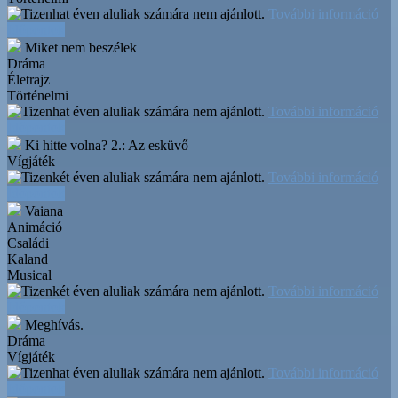
További információ
Időpontok
Miket nem beszélek
Dráma
Életrajz
Történelmi
További információ
Időpontok
Ki hitte volna? 2.: Az esküvő
Vígjáték
További információ
Időpontok
Vaiana
Animáció
Családi
Kaland
Musical
További információ
Időpontok
Meghívás.
Dráma
Vígjáték
További információ
Időpontok