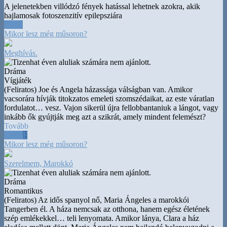
A jelenetekben villódzó fények hatással lehetnek azokra, akik
hajlamosak fotoszenzitív epilepsziára
15:45
Mikor lesz még műsoron?
Meghívás.
Dráma
Vígjáték
(Feliratos) Joe és Angela házassága válságban van. Amikor
vacsorára hívják titokzatos emeleti szomszédaikat, az este váratlan
fordulatot
…
vesz. Vajon sikerül újra fellobbantaniuk a lángot, vagy
inkább ők gyújtják meg azt a szikrát, amely mindent felemészt?
Tovább
18:00
F
Mikor lesz még műsoron?
Szerelmem, Marokkó
Dráma
Romantikus
(Feliratos) Az idős spanyol nő, Maria Ángeles a marokkói
Tangerben él. A háza nemcsak az otthona, hanem egész életének
szép emlékekkel
…
teli lenyomata. Amikor lánya, Clara a ház