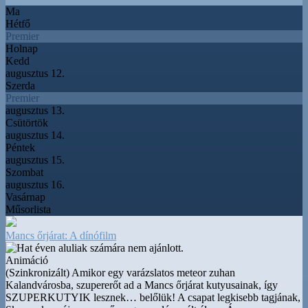
Ma
Hétfő
Premier
Holnap
Kedd
augusztus 12.
Szerda
Premier
augusztus 13.
Csütörtök
augusztus 14.
Péntek
augusztus 15.
Szombat
augusztus 16.
Vasárnap
Műsorlista
Mancs őrjárat: A dínófilm
Animáció
(Szinkronizált) Amikor egy varázslatos meteor zuhan
Kalandvárosba, szupererőt ad a Mancs őrjárat kutyusainak, így
SZUPERKUTYIK lesznek
…
belőlük! A csapat legkisebb tagjának,