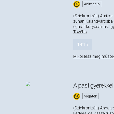
Animáció
(Szinkronizált) Amiko
zuhan Kalandvárosba,
őrjárat kutyusainak, 
Tovább
14:15
Mikor lesz még műsor
A pasi gyerekkel
Vígjáték
(Szinkronizált) Anna e
kedves, de visszahúzó