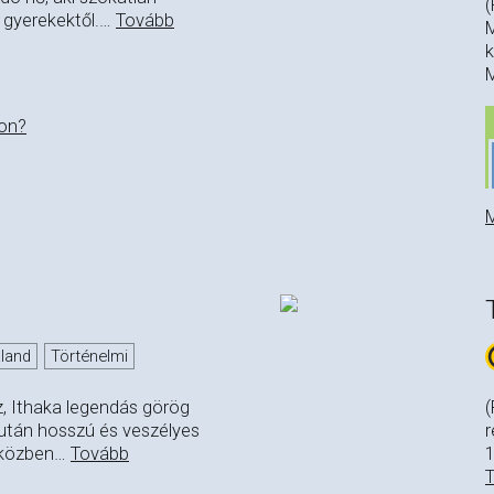
(
 gyerekektől.
…
Tovább
M
k
on?
M
land
Történelmi
z, Ithaka legendás görög
(
ú után hosszú és veszélyes
r
tközben
…
Tovább
1