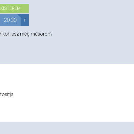
KISTEREM
20:30
F
ikor lesz még műsoron?
osítja.