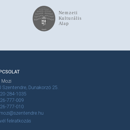
PCSOLAT
t Mozi
 Szentendre, Dunakorzó 25.
-20-284-1035
-26-777-009
-26-777-010
tmozi@szentendre.hu
evél feliratkozás