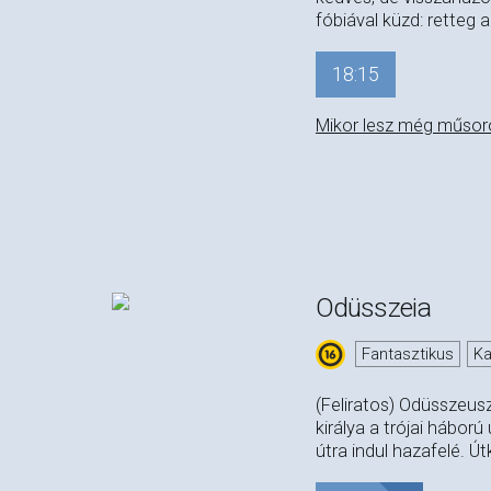
fóbiával küzd: retteg a
18:15
Mikor lesz még műsor
Odüsszeia
Fantasztikus
Ka
(Feliratos) Odüsszeus
királya a trójai hábor
útra indul hazafelé. Ú