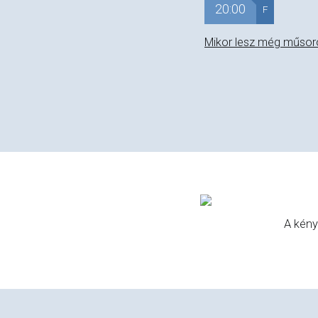
20:00
F
Mikor lesz még műsor
A kény