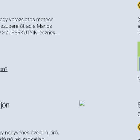
r egy varázslatos meteor
(
 szupererőt ad a Mancs
a
így SZUPERKUTYIK lesznek
…
ú
on?
M
 jön
gy negyvenes éveiben járó,
dó nő, aki szokatlan