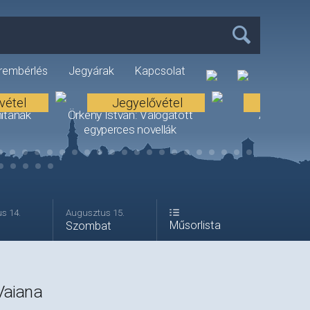
rembérlés
Jegyárak
Kapcsolat
vétel
Jegyelővétel
Jegyelő
ítanak
Örkény István: Válogatott
A mézkirál
egyperces novellák
s 14.
Augusztus 15.
Műsorlista
Szombat
Vaiana