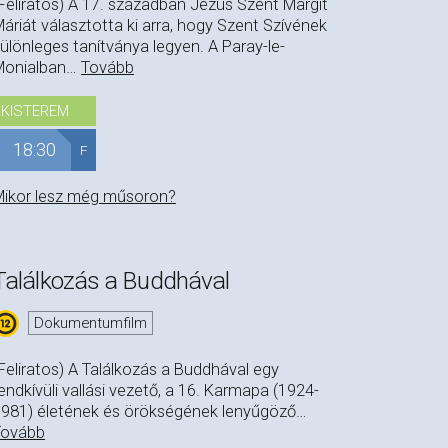
Feliratos) A 17. században Jézus Szent Margit
áriát választotta ki arra, hogy Szent Szívének
ülönleges tanítványa legyen. A Paray-le-
Monialban
…
Tovább
KISTEREM
18:30
F
ikor lesz még műsoron?
Találkozás a Buddhával
Dokumentumfilm
Feliratos) A Találkozás a Buddhával egy
endkívüli vallási vezető, a 16. Karmapa (1924-
981) életének és örökségének lenyűgöző
…
Tovább