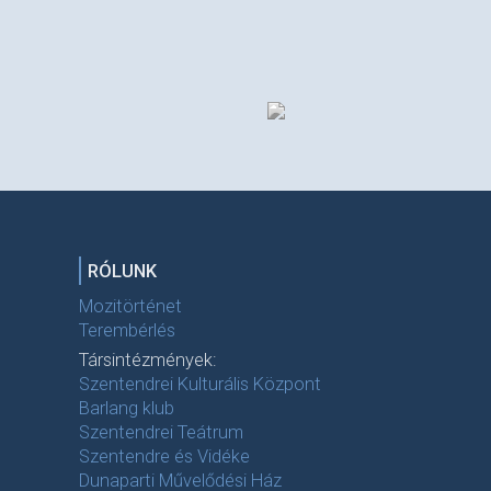
RÓLUNK
Mozitörténet
Terembérlés
Társintézmények:
Szentendrei Kulturális Központ
Barlang klub
Szentendrei Teátrum
Szentendre és Vidéke
Dunaparti Művelődési Ház