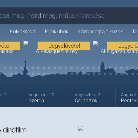
esd meg. nézd meg.
műsor keresése
r
Kölyökmozi
Filmklubok
Közönségtalálkozók
Te
étel
Jegyelővétel
Jegyelő
tazása
A Velázquez-rejtély
Akik igazán szám
Premier
s 11.
Augusztus 12.
Augusztus 13.
Augusztu
Szerda
Csütörtök
Péntek
 dínófilm