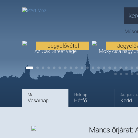
ker
Műso
Jegyelővétel
Jegyelőv
Az Oak Street vége
Moxy cica nagy u
Premier
Ma
Holnap
Augusztu
Vasárnap
Hétfő
Kedd
Mancs őrjárat: A