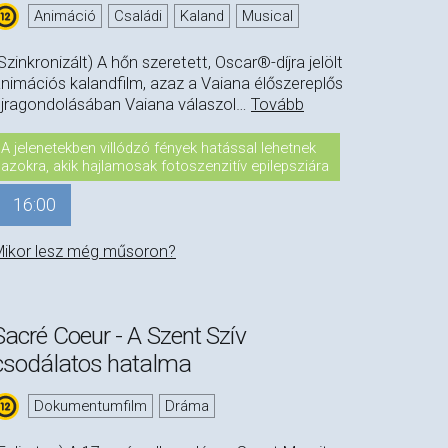
Animáció
Családi
Kaland
Musical
Szinkronizált) A hőn szeretett, Oscar®-díjra jelölt
nimációs kalandfilm, azaz a Vaiana élőszereplős
jragondolásában Vaiana válaszol
…
Tovább
A jelenetekben villódzó fények hatással lehetnek
azokra, akik hajlamosak fotoszenzitív epilepsziára
16:00
ikor lesz még műsoron?
Sacré Coeur - A Szent Szív
csodálatos hatalma
Dokumentumfilm
Dráma