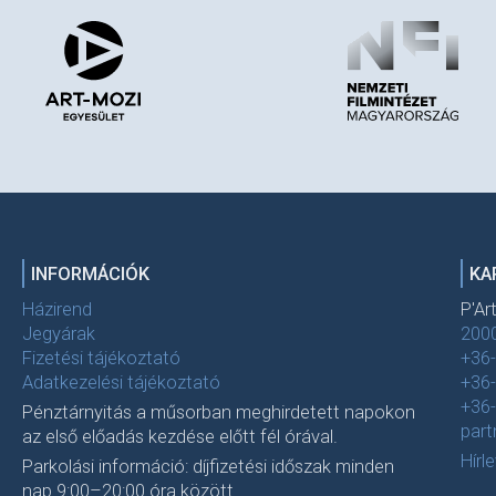
INFORMÁCIÓK
KA
Házirend
P'Ar
Jegyárak
2000
Fizetési tájékoztató
+36
Adatkezelési tájékoztató
+36
+36
Pénztárnyitás a műsorban meghirdetett napokon
par
az első előadás kezdése előtt fél órával.
Hírl
Parkolási információ: díjfizetési időszak minden
nap 9:00–20:00 óra között.